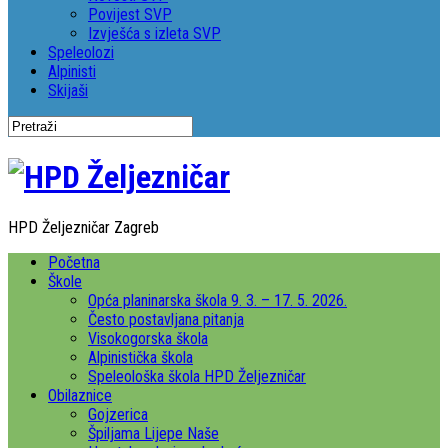
Povijest SVP
Izvješća s izleta SVP
Speleolozi
Alpinisti
Skijaši
HPD Željezničar Zagreb
Početna
Škole
Opća planinarska škola 9. 3. – 17. 5. 2026.
Često postavljana pitanja
Visokogorska škola
Alpinistička škola
Speleološka škola HPD Željezničar
Obilaznice
Gojzerica
Špiljama Lijepe Naše