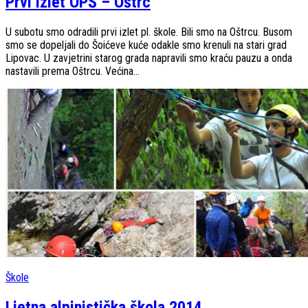
Prvi izlet OPŠ – Oštrc
U subotu smo odradili prvi izlet pl. škole. Bili smo na Oštrcu. Busom
smo se dopeljali do Šoićeve kuće odakle smo krenuli na stari grad
Lipovac. U zavjetrini starog grada napravili smo kraću pauzu a onda
nastavili prema Oštrcu. Većina...
Škole
Ljetna alpinistička škola 2014