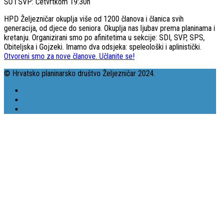
SO i SVP: Četvrtkom 19:30h
HPD Željezničar okuplja više od 1200 članova i članica svih
generacija, od djece do seniora. Okuplja nas ljubav prema planinama i
kretanju. Organizirani smo po afinitetima u sekcije: SDI, SVP, SPS,
Obiteljska i Gojzeki. Imamo dva odsjeka: speleološki i aplinistički.
Otvoreni smo za nove članove. Učlanite se!
© Hrvatsko planinarsko društvo Željezničar 2024.