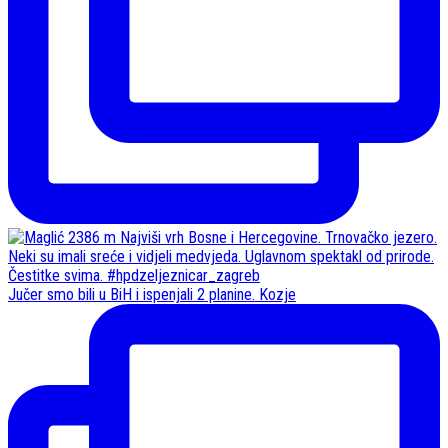
Jučer smo bili u BiH i ispenjali 2 planine. Kozje