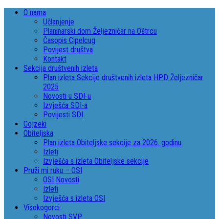
O nama
Učlanjenje
Planinarski dom Željezničar na Oštrcu
Časopis Cipelcug
Povijest društva
Kontakt
Sekcija društvenih izleta
Plan izleta Sekcije društvenih izleta HPD Željezničar
2025
Novosti u SDI-u
Izvješća SDI-a
Povijesti SDI
Gojzeki
Obiteljska
Plan izleta Obiteljske sekcije za 2026. godinu
Izleti
Izvješća s izleta Obiteljske sekcije
Pruži mi ruku – OSI
OSI Novosti
Izleti
Izvješća s izleta OSI
Visokogorci
Novosti SVP