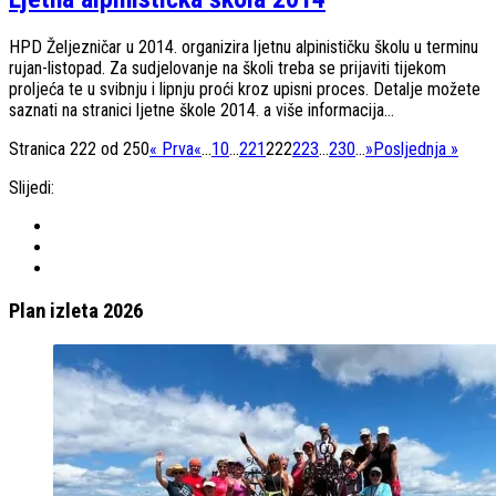
HPD Željezničar u 2014. organizira ljetnu alpinističku školu u terminu
rujan-listopad. Za sudjelovanje na školi treba se prijaviti tijekom
proljeća te u svibnju i lipnju proći kroz upisni proces. Detalje možete
saznati na stranici ljetne škole 2014. a više informacija...
Stranica 222 od 250
« Prva
«
...
10
...
221
222
223
...
230
...
»
Posljednja »
Slijedi:
Plan izleta 2026