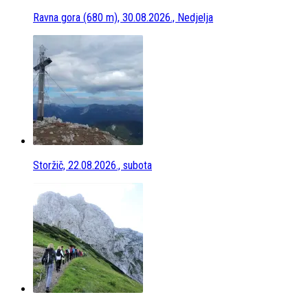
Ravna gora (680 m), 30.08.2026., Nedjelja
Storžič, 22.08.2026., subota