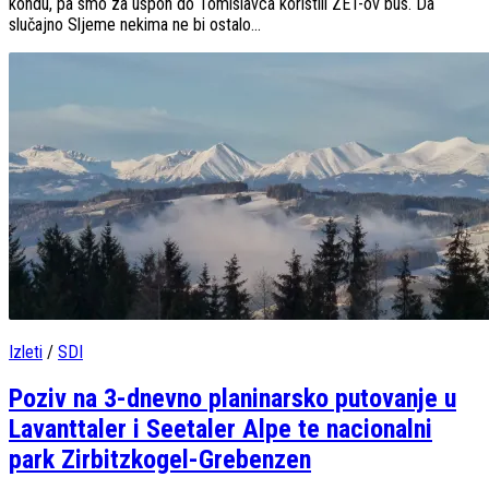
kondu, pa smo za uspon do Tomislavca koristili ZET-ov bus. Da
slučajno Sljeme nekima ne bi ostalo...
Izleti
/
SDI
Poziv na 3-dnevno planinarsko putovanje u
Lavanttaler i Seetaler Alpe te nacionalni
park Zirbitzkogel-Grebenzen