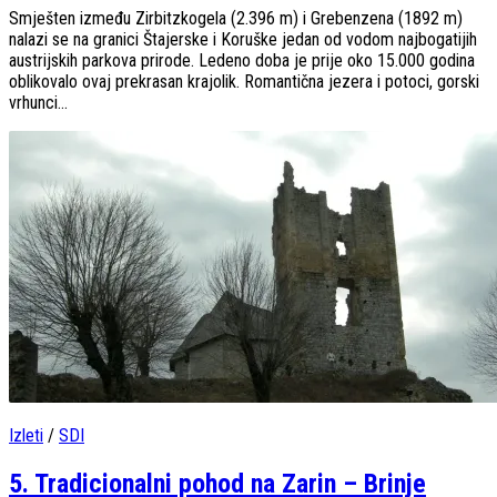
Smješten između Zirbitzkogela (2.396 m) i Grebenzena (1892 m)
nalazi se na granici Štajerske i Koruške jedan od vodom najbogatijih
austrijskih parkova prirode. Ledeno doba je prije oko 15.000 godina
oblikovalo ovaj prekrasan krajolik. Romantična jezera i potoci, gorski
vrhunci...
Izleti
/
SDI
5. Tradicionalni pohod na Zarin – Brinje