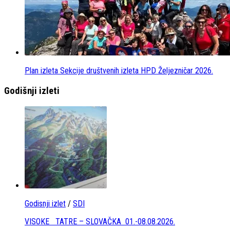
Plan izleta Sekcije društvenih izleta HPD Željezničar 2026.
Godišnji izleti
Godisnji izlet
/
SDI
VISOKE TATRE – SLOVAČKA 01.-08.08.2026.