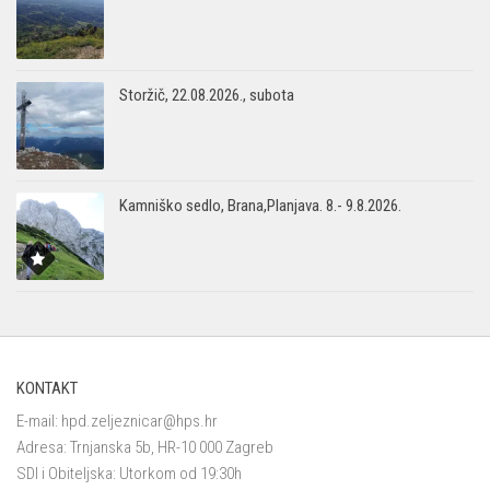
Storžič, 22.08.2026., subota
Kamniško sedlo, Brana,Planjava. 8.- 9.8.2026.
KONTAKT
E-mail:
hpd.zeljeznicar@hps.hr
Adresa: Trnjanska 5b, HR-10 000 Zagreb
SDI i Obiteljska: Utorkom od 19:30h