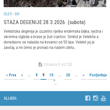
IZLETI
/
SDI
STAZA DEGENIJE 28.3.2026. (subota)
Velebitska degenija je izuzetno rijetka endemska biljka, nježna i
skromna izgleda a krase je žuti cvjetovi. Simbol je Velebita a
donedavno se nalazila na kovanici od 50 lipa. Velebit joj je
zavičaj, a mi ćemo je pronaći na našem izletu...
Stranica 9 od 250
« Prva
«
...
8
9
10
...
20
...
»
Posljednja
»
SLIJEDI: