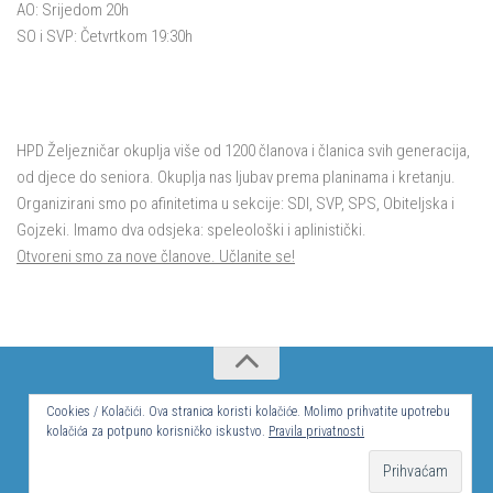
AO: Srijedom 20h
SO i SVP: Četvrtkom 19:30h
HPD Željezničar okuplja više od 1200 članova i članica svih generacija,
od djece do seniora. Okuplja nas ljubav prema planinama i kretanju.
Organizirani smo po afinitetima u sekcije: SDI, SVP, SPS, Obiteljska i
Gojzeki. Imamo dva odsjeka: speleološki i aplinistički.
Otvoreni smo za nove članove. Učlanite se!
Cookies / Kolačići. Ova stranica koristi kolačiće. Molimo prihvatite upotrebu
© Hrvatsko planinarsko društvo Željezničar 2024.
kolačića za potpuno korisničko iskustvo.
Pravila privatnosti