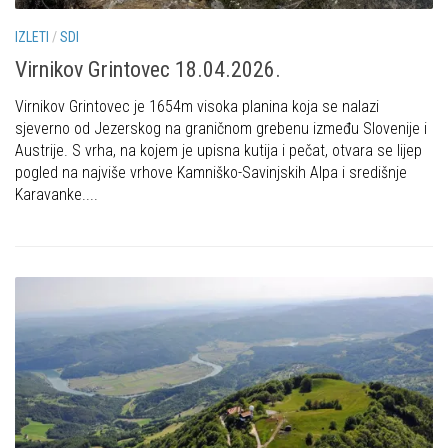
Put ekspedicionizma
Alpinisti
IZLETI
/
SDI
Ojos del Salado
Skijaši
Virnikov Grintovec 18.04.2026.
Slavko Patačko
Virnikov Grintovec je 1654m visoka planina koja se nalazi
Tomislav Zoričić – Tom
sjeverno od Jezerskog na graničnom grebenu između Slovenije i
Damir Bajs
Austrije. S vrha, na kojem je upisna kutija i pečat, otvara se lijep
pogled na najviše vrhove Kamniško-Savinjskih Alpa i središnje
Dijana Petrak
Karavanke....
Željko Brdal
Markacijska komisija
Dosadašnje aktivnosti
Novosti Markacijske komisije
Plan aktivnosti za 2025. godinu
Putevi koje održava HPD Željezničar
Povijest Markacijske komisije