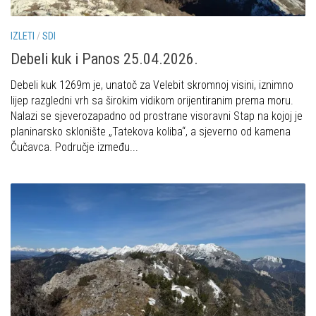
Obilaznice
Obiteljska
IZLETI
/
SDI
Gojzerica
Plan izleta Obiteljske sekcije za 2026. godinu
Debeli kuk i Panos 25.04.2026.
Špiljama Lijepe Naše
Izleti
Debeli kuk 1269m je, unatoč za Velebit skromnoj visini, iznimno
Hrvatske planinarske kuće
Izvješća s izleta Obiteljske sekcije
lijep razgledni vrh sa širokim vidikom orijentiranim prema moru.
50 vrhova za 50 godina društva
Nalazi se sjeverozapadno od prostrane visoravni Stap na kojoj je
Pruži mi ruku – OSI
planinarsko sklonište „Tatekova koliba“, a sjeverno od kamena
Od vrha do vrha
OSI Novosti
Čučavca. Područje između...
4 godišnja doba na Oštrcu
Izleti
Beži Jankec
Izvješća s izleta OSI
Pohodi
Visokogorci
Noćni pohod na Oštrc
Novosti SVP
Dragojlinom stazom na Okić
Povijest SVP
Dan Željezničara na Oštrcu
Izvješća s izleta SVP
Putopisi
Speleolozi