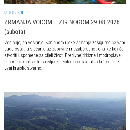
IZLETI
/
SDI
ZRMANJA VODOM – ZIR NOGOM 29.08.2026.
(subota)
Veslanje, da veslanje! Kanjonom rijeke Zrmanje zasigurno će vam
dugo ostati u sjećanju uz zabavne i nezaboravnetrenutke koji će
stvoriti uspomene za cijeli život. Predivne tirkizne i modroplave
nijanse u kontrastu s divljimzelenilom i netaknutim kršom čine
ovaj krajolik stvarno...