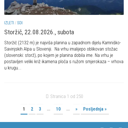
IZLETI
/
SDI
Storžič, 22.08.2026., subota
Storžič (2132 m) je najviša planina u zapadnom dijelu Kamniško-
Savinjskih Alpa u Sloveniji. Na vrhu imalijepo oblikovan stožac
(slovenski: storž), po kojem je planina dobila ime. Na vrhu je
postavljen veliki križ ikamena ploča s ružom smjerokaza – vrhova
u krugu...
Stranica 1 od 250
1
2
3
...
10
...
»
Posljednja »