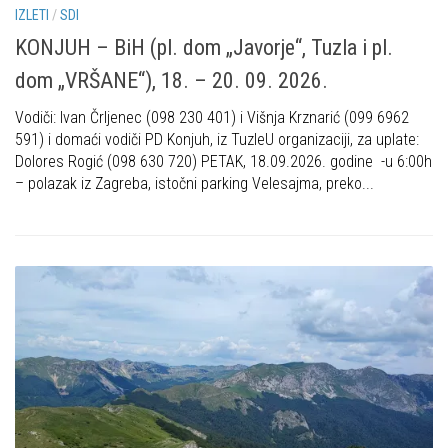
Put ekspedicionizma
IZLETI
/
SDI
Alpinisti
KONJUH – BiH (pl. dom „Javorje“, Tuzla i pl.
Ojos del Salado
Skijaši
dom „VRŠANE“), 18. – 20. 09. 2026.
Slavko Patačko
Tomislav Zoričić – Tom
Vodiči: Ivan Črljenec (098 230 401) i Višnja Krznarić (099 6962
591) i domaći vodiči PD Konjuh, iz TuzleU organizaciji, za uplate:
Damir Bajs
Dolores Rogić (098 630 720) PETAK, 18.09.2026. godine -u 6:00h
Dijana Petrak
– polazak iz Zagreba, istočni parking Velesajma, preko...
Željko Brdal
Markacijska komisija
Dosadašnje aktivnosti
Novosti Markacijske komisije
Plan aktivnosti za 2025. godinu
Putevi koje održava HPD Željezničar
Povijest Markacijske komisije