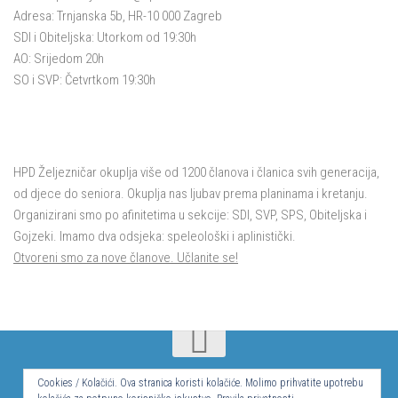
Adresa: Trnjanska 5b, HR-10 000 Zagreb
SDI i Obiteljska: Utorkom od 19:30h
AO: Srijedom 20h
SO i SVP: Četvrtkom 19:30h
HPD Željezničar okuplja više od 1200 članova i članica svih generacija,
od djece do seniora. Okuplja nas ljubav prema planinama i kretanju.
Organizirani smo po afinitetima u sekcije: SDI, SVP, SPS, Obiteljska i
Gojzeki. Imamo dva odsjeka: speleološki i aplinistički.
Otvoreni smo za nove članove. Učlanite se!
© Hrvatsko planinarsko društvo Željezničar 2024.
Cookies / Kolačići. Ova stranica koristi kolačiće. Molimo prihvatite upotrebu