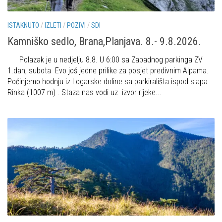
Obilaznice
Obiteljska
ISTAKNUTO
/
IZLETI
/
POZIVI
/
SDI
Gojzerica
Plan izleta Obiteljske sekcije za 2026. godinu
Kamniško sedlo, Brana,Planjava. 8.- 9.8.2026.
Špiljama Lijepe Naše
Izleti
Polazak je u nedjelju 8.8. U 6:00 sa Zapadnog parkinga ZV
Hrvatske planinarske kuće
Izvješća s izleta Obiteljske sekcije
1.dan, subota Evo još jedne prilike za posjet predivnim Alpama.
50 vrhova za 50 godina društva
Počinjemo hodnju iz Logarske doline sa parkirališta ispod slapa
Pruži mi ruku – OSI
Rinka (1007 m) . Staza nas vodi uz izvor rijeke...
Od vrha do vrha
OSI Novosti
4 godišnja doba na Oštrcu
Izleti
Beži Jankec
Izvješća s izleta OSI
Pohodi
Visokogorci
Noćni pohod na Oštrc
Novosti SVP
Dragojlinom stazom na Okić
Povijest SVP
Dan Željezničara na Oštrcu
Izvješća s izleta SVP
Putopisi
Speleolozi