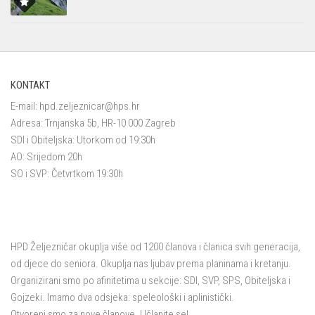
KONTAKT
E-mail:
hpd.zeljeznicar@hps.hr
Adresa: Trnjanska 5b, HR-10 000 Zagreb
SDI i Obiteljska: Utorkom od 19:30h
AO: Srijedom 20h
SO i SVP: Četvrtkom 19:30h
HPD Željezničar okuplja više od 1200 članova i članica svih generacija,
od djece do seniora. Okuplja nas ljubav prema planinama i kretanju.
Organizirani smo po afinitetima u sekcije: SDI, SVP, SPS, Obiteljska i
Gojzeki. Imamo dva odsjeka: speleološki i aplinistički.
Otvoreni smo za nove članove. Učlanite se!