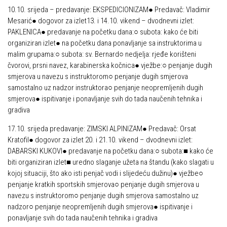
10.10. srijeda – predavanje: EKSPEDICIONIZAM● Predavač: Vladimir
Mesarić● dogovor za izlet13. i 14.10. vikend – dvodnevni izlet:
PAKLENICA● predavanje na početku dana:○ subota: kako će biti
organiziran izlet● na početku dana ponavljanje sa instruktorima u
malim grupama:○ subota: sv. Bernard○ nedjelja: rjeđe korišteni
čvorovi, prsni navez, karabinerska kočnica● vježbe:○ penjanje dugih
smjerova u navezu s instruktorom○ penjanje dugih smjerova
samostalno uz nadzor instruktora○ penjanje neopremljenih dugih
smjerova● ispitivanje i ponavljanje svih do tada naučenih tehnika i
gradiva
17.10. srijeda predavanje: ZIMSKI ALPINIZAM● Predavač: Orsat
Kratofil● dogovor za izlet 20. i 21.10. vikend – dvodnevni izlet:
DABARSKI KUKOVI● predavanje na početku dana:○ subota:■ kako će
biti organiziran izlet■ uredno slaganje užeta na štandu (kako slagati u
kojoj situaciji, što ako isti penjač vodi i slijedeću dužinu)● vježbe○
penjanje kratkih sportskih smjerova○ penjanje dugih smjerova u
navezu s instruktorom○ penjanje dugih smjerova samostalno uz
nadzor○ penjanje neopremljenih dugih smjerova● ispitivanje i
ponavljanje svih do tada naučenih tehnika i gradiva