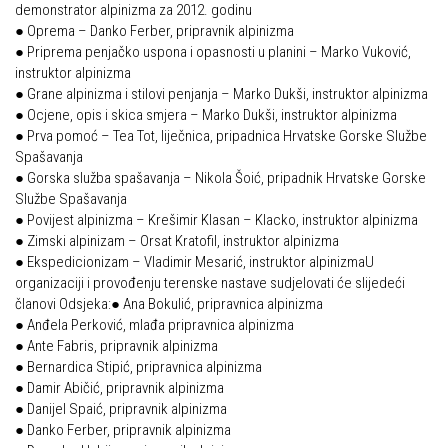
demonstrator alpinizma za 2012. godinu
Put ekspedicionizma
Alpinisti
● Oprema – Danko Ferber, pripravnik alpinizma
Ojos del Salado
● Priprema penjačko uspona i opasnosti u planini – Marko Vuković,
Skijaši
instruktor alpinizma
Slavko Patačko
● Grane alpinizma i stilovi penjanja – Marko Dukši, instruktor alpinizma
Tomislav Zoričić – Tom
● Ocjene, opis i skica smjera – Marko Dukši, instruktor alpinizma
● Prva pomoć – Tea Tot, liječnica, pripadnica Hrvatske Gorske Službe
Damir Bajs
Spašavanja
Dijana Petrak
● Gorska služba spašavanja – Nikola Šoić, pripadnik Hrvatske Gorske
Službe Spašavanja
Željko Brdal
● Povijest alpinizma – Krešimir Klasan – Klacko, instruktor alpinizma
● Zimski alpinizam – Orsat Kratofil, instruktor alpinizma
Markacijska komisija
● Ekspedicionizam – Vladimir Mesarić, instruktor alpinizmaU
Dosadašnje aktivnosti
organizaciji i provođenju terenske nastave sudjelovati će slijedeći
članovi Odsjeka:● Ana Bokulić, pripravnica alpinizma
Novosti Markacijske komisije
● Anđela Perković, mlađa pripravnica alpinizma
● Ante Fabris, pripravnik alpinizma
Plan aktivnosti za 2025. godinu
● Bernardica Stipić, pripravnica alpinizma
Putevi koje održava HPD Željezničar
● Damir Abičić, pripravnik alpinizma
● Danijel Spaić, pripravnik alpinizma
Povijest Markacijske komisije
● Danko Ferber, pripravnik alpinizma