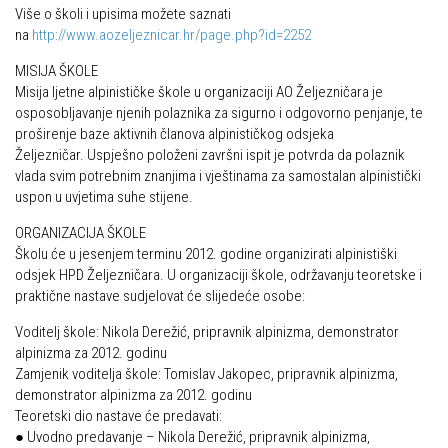
Više o školi i upisima možete saznati
Obilaznice
Obiteljska
na
http://www.aozeljeznicar.hr/page.php?id=2252
Gojzerica
Plan izleta Obiteljske sekcije za 2026. godinu
MISIJA ŠKOLE
Špiljama Lijepe Naše
Misija ljetne alpinističke škole u organizaciji AO Željezničara je
Izleti
osposobljavanje njenih polaznika za sigurno i odgovorno penjanje, te
Hrvatske planinarske kuće
Izvješća s izleta Obiteljske sekcije
proširenje baze aktivnih članova alpinističkog odsjeka
Željezničar. Uspješno položeni završni ispit je potvrda da polaznik
50 vrhova za 50 godina društva
Pruži mi ruku – OSI
vlada svim potrebnim znanjima i vještinama za samostalan alpinistički
Od vrha do vrha
uspon u uvjetima suhe stijene.
OSI Novosti
4 godišnja doba na Oštrcu
ORGANIZACIJA ŠKOLE
Izleti
Školu će u jesenjem terminu 2012. godine organizirati alpinistiški
Beži Jankec
Izvješća s izleta OSI
odsjek HPD Željezničara. U organizaciji škole, održavanju teoretske i
Pohodi
praktične nastave sudjelovat će slijedeće osobe:
Visokogorci
Noćni pohod na Oštrc
Voditelj škole: Nikola Derežić, pripravnik alpinizma, demonstrator
Novosti SVP
alpinizma za 2012. godinu
Dragojlinom stazom na Okić
Povijest SVP
Zamjenik voditelja škole: Tomislav Jakopec, pripravnik alpinizma,
Dan Željezničara na Oštrcu
demonstrator alpinizma za 2012. godinu
Izvješća s izleta SVP
Teoretski dio nastave će predavati:
Putopisi
● Uvodno predavanje – Nikola Derežić, pripravnik alpinizma,
Speleolozi