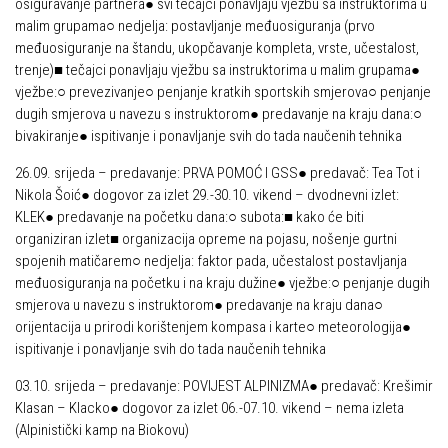
osiguravanje partnera● svi tečajci ponavljaju vježbu sa instruktorima u
malim grupama○ nedjelja: postavljanje međuosiguranja (prvo
međuosiguranje na štandu, ukopčavanje kompleta, vrste, učestalost,
trenje)■ tečajci ponavljaju vježbu sa instruktorima u malim grupama●
vježbe:○ prevezivanje○ penjanje kratkih sportskih smjerova○ penjanje
dugih smjerova u navezu s instruktorom● predavanje na kraju dana:○
bivakiranje● ispitivanje i ponavljanje svih do tada naučenih tehnika
26.09. srijeda – predavanje: PRVA POMOĆ I GSS● predavač: Tea Tot i
Nikola Šoić● dogovor za izlet 29.-30.10. vikend – dvodnevni izlet:
KLEK● predavanje na početku dana:○ subota:■ kako će biti
organiziran izlet■ organizacija opreme na pojasu, nošenje gurtni
spojenih matičarem○ nedjelja: faktor pada, učestalost postavljanja
međuosiguranja na početku i na kraju dužine● vježbe:○ penjanje dugih
smjerova u navezu s instruktorom● predavanje na kraju dana○
orijentacija u prirodi korištenjem kompasa i karte○ meteorologija●
ispitivanje i ponavljanje svih do tada naučenih tehnika
03.10. srijeda – predavanje: POVIJEST ALPINIZMA● predavač: Krešimir
Klasan – Klacko● dogovor za izlet 06.-07.10. vikend – nema izleta
(Alpinistički kamp na Biokovu)