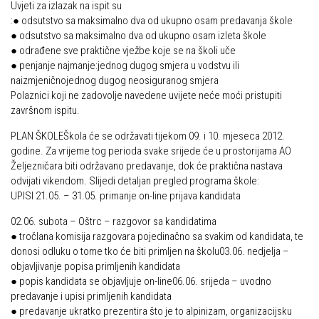
Uvjeti za izlazak na ispit su
:● odsutstvo sa maksimalno dva od ukupno osam predavanja škole
● odsutstvo sa maksimalno dva od ukupno osam izleta škole
● odrađene sve praktične vježbe koje se na školi uče
● penjanje najmanje:jednog dugog smjera u vodstvu ili
naizmjeničnojednog dugog neosiguranog smjera
Polaznici koji ne zadovolje navedene uvijete neće moći pristupiti
završnom ispitu.
PLAN ŠKOLEŠkola će se održavati tijekom 09. i 10. mjeseca 2012.
godine. Za vrijeme tog perioda svake srijede će u prostorijama AO
Željezničara biti održavano predavanje, dok će praktična nastava
odvijati vikendom. Slijedi detaljan pregled programa škole:
UPISI 21.05. – 31.05. primanje on-line prijava kandidata
02.06. subota – Oštrc – razgovor sa kandidatima
● tročlana komisija razgovara pojedinačno sa svakim od kandidata, te
donosi odluku o tome tko će biti primljen na školu03.06. nedjelja –
objavljivanje popisa primljenih kandidata
● popis kandidata se objavljuje on-line06.06. srijeda – uvodno
predavanje i upisi primljenih kandidata
● predavanje ukratko prezentira što je to alpinizam, organizacijsku