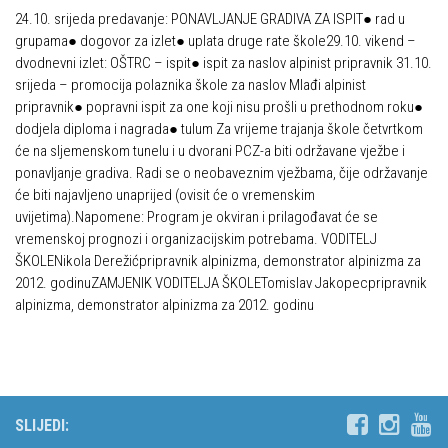
24.10. srijeda predavanje: PONAVLJANJE GRADIVA ZA ISPIT● rad u
grupama● dogovor za izlet● uplata druge rate škole29.10. vikend –
dvodnevni izlet: OŠTRC – ispit● ispit za naslov alpinist pripravnik 31.10.
srijeda – promocija polaznika škole za naslov Mlađi alpinist
pripravnik● popravni ispit za one koji nisu prošli u prethodnom roku●
dodjela diploma i nagrada● tulum Za vrijeme trajanja škole četvrtkom
će na sljemenskom tunelu i u dvorani PCZ-a biti održavane vježbe i
ponavljanje gradiva. Radi se o neobaveznim vježbama, čije održavanje
će biti najavljeno unaprijed (ovisit će o vremenskim
uvijetima).Napomene: Program je okviran i prilagođavat će se
vremenskoj prognozi i organizacijskim potrebama. VODITELJ
ŠKOLENikola Derežićpripravnik alpinizma, demonstrator alpinizma za
2012. godinuZAMJENIK VODITELJA ŠKOLETomislav Jakopecpripravnik
alpinizma, demonstrator alpinizma za 2012. godinu
SLIJEDI: