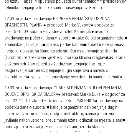
po užetu – abseil○ spuštanje po užetu dülfer tehnikom○ prusiciranje○
tehničko penjanje○ tehnike samospašavanja: sv. Bernard
12.09. srijeda – predavanje:
PRIPREMA PENJAČKOG USPONA i
OPASNOSTI U PLANINI● predavač: Marko Vuković● dogovor za
izlet
15.-16.09. subota – dvodnevni izlet: Kamenjak● uvodno
predavanje na početku dana:○ subota: ■ kako će biti organiziran izlet■
komunikacija u stijenu■ što ako padne kamen■ abseil u više dužina○
nedjelja: dolazak na štand, izrada sidrišta osiguravanje sa štanda
(autoblok i redirekcija)● vježbe:○ uporaba klinova i zaglavaka○ izrada
složenih sidrišta○ abseil u više dužina○ penjanje top-rope i
osiguravanje partnera○ penjanje dugih smjerova u navezu s
instruktorom● ispitivanje i ponavljanje svih do tada naučenih tehnika
19.09. srijeda – predavanja: GRANE ALPINIZMA I STILOVI PENJANJA;
OCJENE, OPIS I SKICA SMJERA● predavač: Marko Dukši● dogovor za
izlet 22.-22. 10. vikend – dvodnevni izlet: PAKLENICA● predavanje na
početku dana:○ subota: ■ kako je organiziran dan penjanje dugih
smjerova (zborno mjesto, dodjela instruktoru, uzimanje opreme,
javljanje nakon uspona, preuzimanje užeta, odlazak sa mjesta izleta)■
ponovljeno predavanje – dolazak na štand, izrada štanda,