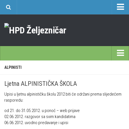
O nama
Učlanjenje
Planinarski dom Željezničar na Oštrcu
Časopis Cipelcug
Povijest društva
Početna
ALPINISTI
Kontakt
Škole
Sekcija društvenih izleta
Ljetna ALPINISTIČKA ŠKOLA
Opća planinarska škola 9. 3. – 17. 5. 2026.
Plan izleta Sekcije društvenih izleta HPD Željezničar 2025
Upisi u ljetnu alpinističku školu 2012 biti će održani prema slijedećem
Često postavljana pitanja
Novosti u SDI-u
rasporedu:
Visokogorska škola
Izvješća SDI-a
od 21. do 31.05.2012. u ponoć – web prijave
Alpinistička škola
02.06.2012. razgovor sa svim kandidatima
Povijesti SDI
06.06.2012. uvodno predavanje i upisi
Speleološka škola HPD Željezničar
Gojzeki