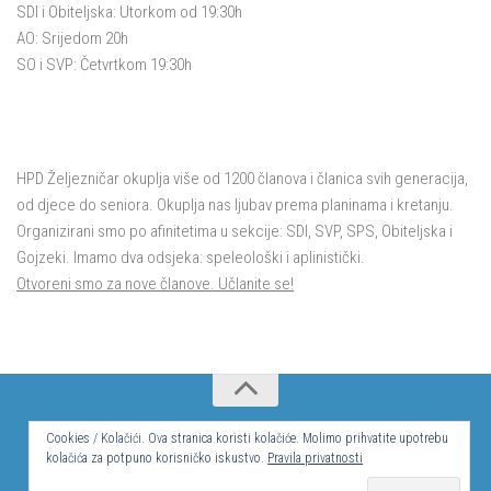
SDI i Obiteljska: Utorkom od 19:30h
AO: Srijedom 20h
SO i SVP: Četvrtkom 19:30h
HPD Željezničar okuplja više od 1200 članova i članica svih generacija,
od djece do seniora. Okuplja nas ljubav prema planinama i kretanju.
Organizirani smo po afinitetima u sekcije: SDI, SVP, SPS, Obiteljska i
Gojzeki. Imamo dva odsjeka: speleološki i aplinistički.
Otvoreni smo za nove članove. Učlanite se!
© Hrvatsko planinarsko društvo Željezničar 2024.
Cookies / Kolačići. Ova stranica koristi kolačiće. Molimo prihvatite upotrebu
kolačića za potpuno korisničko iskustvo.
Pravila privatnosti