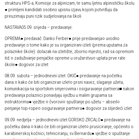
strukturu HPS-a, Komisije za alpinizam, te samu ljetnu alpinističku školu
● primljeni kandidati osobno upisnu izjavu kojom potvrđuju da
preuzimaju puni rizik sudjelovanja na školi
NASTAVA05.09. srijeda – predavanje:
OPREMA● predavač: Danko Ferber● prije predavanja○ uvodno
predavanje o tome kako je su organizirani izleti (prema uputama za
polaznike škole): dolazak na izletište, zborno mjesto, rad sa opremom
itd.○ zaduživanje penjačke opreme u oružarstvu○ uplata prve rate
škole● dogovor za izlet
08.09. subota – jednodnevni izlet: OKIĆ● predavanje na početku
dana:○ kako će biti organiziran izlet○ prsni navez, slaganje užeta,
komunikacija na sportskim smjerovima i osiguravanje partnera■ nakon
predavanja polaznici ponavljaju vježbu u malim grupama sa
instruktorima● vježbe:○ čvorovi○ spuštanje po užetu – abseil○
penjanje top-rope○ osiguravanje partnera● dogovor za slijedeći izlet
09.09. nedjelja – jednodnevni izlet:
GORSKO ZRCALO● predavanje na
početku dana:○ kako će biti organiziran izlet○ prusiciranje, općenito o
karabinerskoj kočnici, tehniciranju, sv.Bernardu● vježbe:○ spuštanje