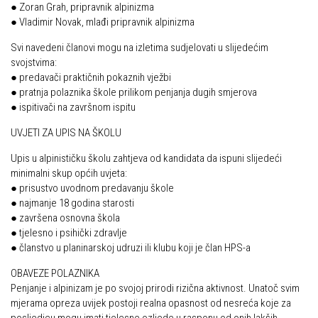
● Zoran Grah, pripravnik alpinizma
● Vladimir Novak, mlađi pripravnik alpinizma
Svi navedeni članovi mogu na izletima sudjelovati u slijedećim
svojstvima:
● predavači praktičnih pokaznih vježbi
● pratnja polaznika škole prilikom penjanja dugih smjerova
● ispitivači na završnom ispitu
UVJETI ZA UPIS NA ŠKOLU
Upis u alpinističku školu zahtjeva od kandidata da ispuni slijedeći
minimalni skup općih uvjeta:
● prisustvo uvodnom predavanju škole
● najmanje 18 godina starosti
● završena osnovna škola
● tjelesno i psihički zdravlje
● članstvo u planinarskoj udruzi ili klubu koji je član HPS-a
OBAVEZE POLAZNIKA
Penjanje i alpinizam je po svojoj prirodi rizična aktivnost. Unatoč svim
mjerama opreza uvijek postoji realna opasnost od nesreća koje za