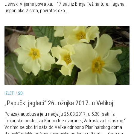
Lisinski Vrijeme povratka: 17 sati iz Brinja Težina ture: lagana,
Obilaznice
Obiteljska
uspon oko 2 sata, povratak oko...
Gojzerica
Plan izleta Obiteljske sekcije za 2026. godinu
Špiljama Lijepe Naše
Izleti
Hrvatske planinarske kuće
Izvješća s izleta Obiteljske sekcije
50 vrhova za 50 godina društva
Pruži mi ruku – OSI
Od vrha do vrha
OSI Novosti
4 godišnja doba na Oštrcu
Izleti
Beži Jankec
Izvješća s izleta OSI
Pohodi
Visokogorci
IZLETI
/
SDI
Noćni pohod na Oštrc
Novosti SVP
„Papučki jaglaci“ 26. ožujka 2017. u Velikoj
Dragojlinom stazom na Okić
Povijest SVP
Polazak autobusa je u nedjelju 26.03.2017. u 5,30 sati iz
Dan Željezničara na Oštrcu
Izvješća s izleta SVP
Trnjanske ceste, iza Koncertne dvorane „Vatroslava Lisinskog.“
Putopisi
Vozimo se oko tri sata do Velike odnosno Planinarskog doma
Speleolozi
„Lapjak“ odakle počinje zajedničko hodanje u 9 sati. . Kuda na