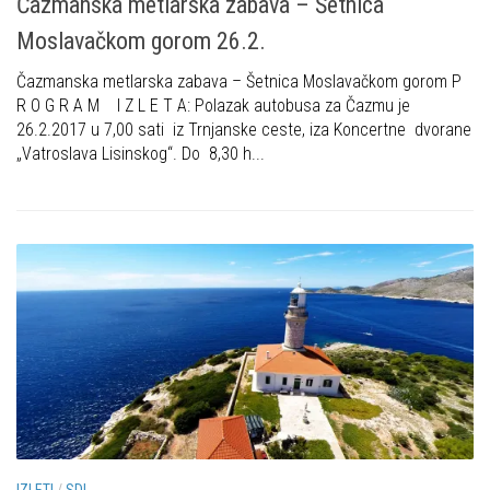
Čazmanska metlarska zabava – Šetnica
Moslavačkom gorom 26.2.
Čazmanska metlarska zabava – Šetnica Moslavačkom gorom P
R O G R A M I Z L E T A: Polazak autobusa za Čazmu je
26.2.2017 u 7,00 sati iz Trnjanske ceste, iza Koncertne dvorane
„Vatroslava Lisinskog“. Do 8,30 h...
IZLETI
/
SDI