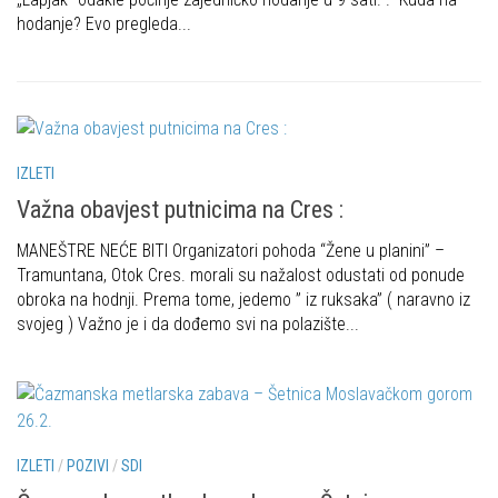
Put ekspedicionizma
hodanje? Evo pregleda...
Alpinisti
Ojos del Salado
Skijaši
Slavko Patačko
Tomislav Zoričić – Tom
Damir Bajs
IZLETI
Dijana Petrak
Važna obavjest putnicima na Cres :
Željko Brdal
MANEŠTRE NEĆE BITI Organizatori pohoda “Žene u planini” –
Markacijska komisija
Tramuntana, Otok Cres. morali su nažalost odustati od ponude
obroka na hodnji. Prema tome, jedemo ” iz ruksaka” ( naravno iz
Dosadašnje aktivnosti
svojeg ) Važno je i da dođemo svi na polazište...
Novosti Markacijske komisije
Plan aktivnosti za 2025. godinu
Putevi koje održava HPD Željezničar
Povijest Markacijske komisije
IZLETI
/
POZIVI
/
SDI