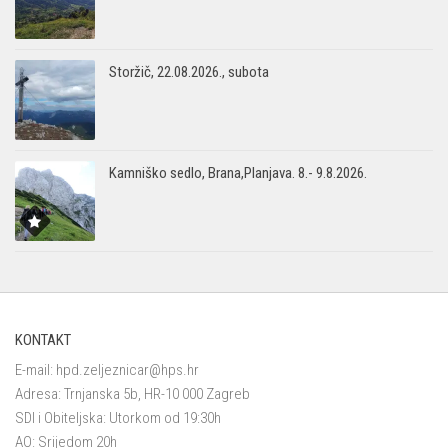
Storžič, 22.08.2026., subota
Kamniško sedlo, Brana,Planjava. 8.- 9.8.2026.
KONTAKT
E-mail:
hpd.zeljeznicar@hps.hr
Adresa: Trnjanska 5b, HR-10 000 Zagreb
SDI i Obiteljska: Utorkom od 19:30h
AO: Srijedom 20h