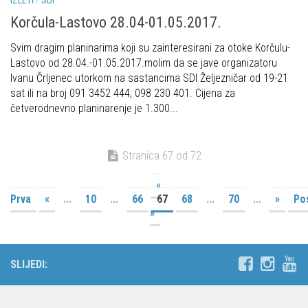
Korčula-Lastovo 28.04-01.05.2017.
Svim dragim planinarima koji su zainteresirani za otoke Korčulu-
Lastovo od 28.04.-01.05.2017.molim da se jave organizatoru
Ivanu Črljenec utorkom na sastancima SDI Željezničar od 19-21
sat ili na broj 091 3452 444; 098 230 401. Cijena za
četverodnevno planinarenje je 1.300...
Stranica 67 od 72
«
Prva
«
...
10
...
66
67
68
...
70
...
»
Po
»
SLIJEDI: