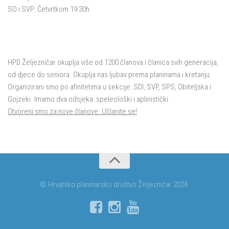
SO i SVP: Četvrtkom 19:30h
HPD Željezničar okuplja više od 1200 članova i članica svih generacija,
od djece do seniora. Okuplja nas ljubav prema planinama i kretanju.
Organizirani smo po afinitetima u sekcije: SDI, SVP, SPS, Obiteljska i
Gojzeki. Imamo dva odsjeka: speleološki i aplinistički.
Otvoreni smo za nove članove. Učlanite se!
© Hrvatsko planinarsko društvo Željezničar 2024.