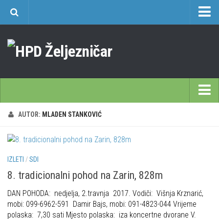
O nama
Učlanjenje
Planinarski dom Željezničar na Oštrcu
Časopis Cipelcug
Povijest društva
Početna
AUTOR:
MLADEN STANKOVIĆ
Kontakt
Škole
Sekcija društvenih izleta
Opća planinarska škola 9. 3. – 17. 5. 2026.
Plan izleta Sekcije društvenih izleta HPD Željezničar 2025
IZLETI
/
SDI
Često postavljana pitanja
Novosti u SDI-u
8. tradicionalni pohod na Zarin, 828m
Visokogorska škola
Izvješća SDI-a
DAN POHODA: nedjelja, 2.travnja 2017. Vodiči: Višnja Krznarić,
Alpinistička škola
Povijesti SDI
mobi: 099-6962-591 Damir Bajs, mobi: 091-4823-044 Vrijeme
Speleološka škola HPD Željezničar
polaska: 7,30 sati Mjesto polaska: iza koncertne dvorane V.
Gojzeki