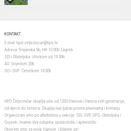
KONTAKT
E-mail:
hpd.zeljeznicar@hps.hr
Adresa: Trnjanska 5b, HR-10 000 Zagreb
SDI i Obiteljska: Utorkom od 19:30h
AO: Srijedom 20h
SO i SVP: Četvrtkom 19:30h
HPD Željezničar okuplja više od 1200 članova i članica svih generacija,
od djece do seniora. Okuplja nas ljubav prema planinama i kretanju.
Organizirani smo po afinitetima u sekcije: SDI, SVP, SPS, Obiteljska i
Gojzeki. Imamo dva odsjeka: speleološki i aplinistički.
Otvoreni smo za nove članove. Učlanite se!