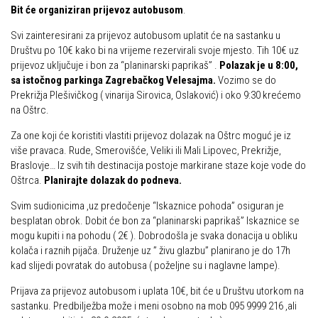
Bit će organiziran prijevoz autobusom
.
Obilaznice
Obiteljska
Svi zainteresirani za prijevoz autobusom uplatit će na sastanku u
Gojzerica
Plan izleta Obiteljske sekcije za 2026. godinu
Društvu po 10€ kako bi na vrijeme rezervirali svoje mjesto. Tih 10€ uz
Špiljama Lijepe Naše
prijevoz uključuje i bon za “planinarski paprikaš” .
Polazak je u 8:00,
Izleti
sa istočnog parkinga Zagrebačkog Velesajma.
Vozimo se do
Hrvatske planinarske kuće
Izvješća s izleta Obiteljske sekcije
Prekrižja Plešivičkog ( vinarija Sirovica, Oslaković) i oko 9:30 krećemo
na Oštrc.
50 vrhova za 50 godina društva
Pruži mi ruku – OSI
Od vrha do vrha
Za one koji će koristiti vlastiti prijevoz dolazak na Oštrc moguć je iz
OSI Novosti
više pravaca. Rude, Smerovišće, Veliki ili Mali Lipovec, Prekrižje,
4 godišnja doba na Oštrcu
Braslovje… Iz svih tih destinacija postoje markirane staze koje vode do
Izleti
Oštrca.
Beži Jankec
Planirajte dolazak do podneva.
Izvješća s izleta OSI
Pohodi
Svim sudionicima ,uz predočenje “Iskaznice pohoda” osiguran je
Visokogorci
besplatan obrok. Dobit će bon za “planinarski paprikaš” Iskaznice se
Noćni pohod na Oštrc
mogu kupiti i na pohodu ( 2€ ). Dobrodošla je svaka donacija u obliku
Novosti SVP
kolača i raznih pijača. Druženje uz ” živu glazbu” planirano je do 17h
Dragojlinom stazom na Okić
Povijest SVP
kad slijedi povratak do autobusa ( poželjne su i naglavne lampe).
Dan Željezničara na Oštrcu
Izvješća s izleta SVP
Prijava za prijevoz autobusom i uplata 10€, bit će u Društvu utorkom na
Putopisi
sastanku. Predbilježba može i meni osobno na mob 095 9999 216 ,ali
Speleolozi