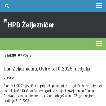
O nama
Učlanjenje
Planinarski dom Željezničar na Oštrcu
Časopis Cipelcug
Povijest društva
Početna
ISTAKNUTO
/
POZIVI
Kontakt
Škole
Sekcija društvenih izleta
Dan Željezničara, Oštrc 5.10.2025. nedjelja
Opća planinarska škola 9. 3. – 17. 5. 2026.
Plan izleta Sekcije društvenih izleta HPD Željezničar 2025
Dragi svi.
Često postavljana pitanja
Novosti u SDI-u
Članovi HPD Željezničara i prijatelji planinari iz drugih Društava, izletnici
Visokogorska škola
Izvješća SDI-a
i ostali. Naše Društvo će i ove godine obilježiti svoj dan na Oštrcu.
Alpinistička škola
Pozivamo vas da nam se pridružite u obilježavanju 75. godišnjice u
Povijesti SDI
nedjelju 5.10.2025.
Speleološka škola HPD Željezničar
Gojzeki