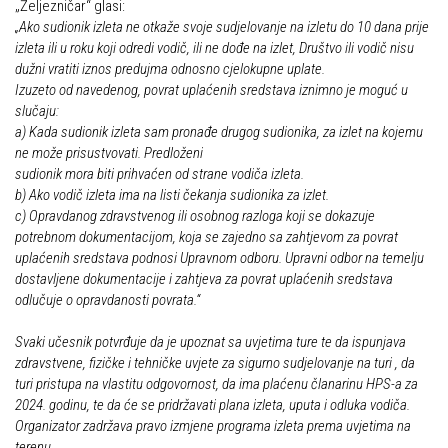
„Željezničar“ glasi:
„Ako sudionik izleta ne otkaže svoje sudjelovanje na izletu do 10 dana prije
izleta ili u roku koji odredi vodič, ili ne dođe na izlet, Društvo ili vodič nisu
dužni vratiti iznos predujma odnosno cjelokupne uplate.
Izuzeto od navedenog, povrat uplaćenih sredstava iznimno je moguć u
slučaju:
a) Kada sudionik izleta sam pronađe drugog sudionika, za izlet na kojemu
ne može prisustvovati. Predloženi
sudionik mora biti prihvaćen od strane vodiča izleta.
b) Ako vodič izleta ima na listi čekanja sudionika za izlet.
c) Opravdanog zdravstvenog ili osobnog razloga koji se dokazuje
potrebnom dokumentacijom, koja se zajedno sa zahtjevom za povrat
uplaćenih sredstava podnosi Upravnom odboru. Upravni odbor na temelju
dostavljene dokumentacije i zahtjeva za povrat uplaćenih sredstava
odlučuje o opravdanosti povrata.“
Svaki učesnik potvrđuje da je upoznat sa uvjetima ture te da ispunjava
zdravstvene, fizičke i tehničke uvjete za sigurno sudjelovanje na turi , da
turi pristupa na vlastitu odgovornost, da ima plaćenu članarinu HPS-a za
2024. godinu, te da će se pridržavati plana izleta, uputa i odluka vodiča.
Organizator zadržava pravo izmjene programa izleta prema uvjetima na
terenu.