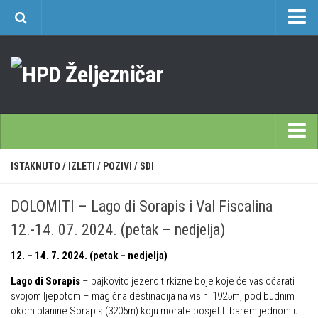
O nama
Učlanjenje
Planinarski dom Željezničar na Oštrcu
Časopis Cipelcug
Povijest društva
Početna
ISTAKNUTO
/
IZLETI
/
POZIVI
/
SDI
Kontakt
Škole
Sekcija društvenih izleta
DOLOMITI – Lago di Sorapis i Val Fiscalina
Opća planinarska škola 9. 3. – 17. 5. 2026.
Plan izleta Sekcije društvenih izleta HPD Željezničar 2025
12.-14. 07. 2024. (petak – nedjelja)
Često postavljana pitanja
Novosti u SDI-u
12. – 14. 7. 2024. (petak – nedjelja)
Visokogorska škola
Izvješća SDI-a
Lago di Sorapis
– bajkovito jezero tirkizne boje koje će vas očarati
Alpinistička škola
Povijesti SDI
svojom ljepotom – magična destinacija na visini 1925m, pod budnim
Speleološka škola HPD Željezničar
okom planine Sorapis (3205m) koju morate posjetiti barem jednom u
Gojzeki