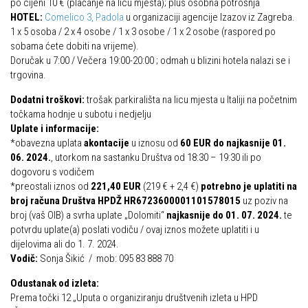
po cijeni 10 € (plaćanje na licu mjesta); plus osobna potrošnja
HOTEL:
Comelico 3, Padola
u organizaciji agencije Izazov iz Zagreba.
1 x 5 osoba / 2 x 4 osobe / 1 x 3 osobe / 1 x 2 osobe (raspored po
sobama ćete dobiti na vrijeme).
Doručak u 7:00 / Večera 19:00-20:00 ; odmah u blizini hotela nalazi se i
trgovina.
Dodatni troškovi:
trošak parkirališta na licu mjesta u Italiji na početnim
točkama hodnje u subotu i nedjelju
Uplate i informacije:
*obavezna uplata
akontacije
u iznosu od
60 EUR do najkasnije 01.
06. 2024.
, utorkom na sastanku Društva od 18:30 – 19:30 ili po
dogovoru s vodičem
*preostali iznos od
221,40 EUR
(219 € + 2,4 €)
potrebno je uplatiti na
broj računa
Društva HPDŽ HR6723600001101578015
uz poziv na
broj (vaš OIB) a svrha uplate „Dolomiti“
najkasnije do 01. 07. 2024.
te
potvrdu uplate(a) poslati vodiču / ovaj iznos možete uplatiti i u
dijelovima ali do 1. 7. 2024.
Vodič:
Sonja Šikić / mob: 095 83 888 70
Odustanak od izleta:
Prema točki 12 „Uputa o organiziranju društvenih izleta u HPD