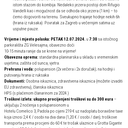
istom stazom do kombija. Nedaleko jezera postoji dom Rifugio
Vandelli kao i mogućnost da se odhoda oko jezera (1 km) – to
ćemo dogovoriti na terenu. Sveukupno trajanje hodnje nekih 6h
(hrana iz ruksaka). Povratak za Zagreb u večernjim satima uz
usputne pauze.
Vrijeme i mjesto polaska: PETAK 12.07.2024.
u
7:30
sa istočnog
parkirališta ZG Velesajma, obavezno doći
10-15 minuta ranije da se krene na vrijeme!
Obavezna oprema:
standardna planinarska u skladu s vremenskim
uvjetima; zaštita od sunca, vjetra.
Prehrana i voda:
polupansion (2x večera i 2x doručak); na hodnji i
putovanju hrana iz ruksaka
Dokumenti:
Osobna iskaznica, zdravstvena iskaznica (možete izvaditi
EU zdravstvenu), članska iskaznica
HPS (s plaćenom članarinom za 2024.)
Troškovi izleta: ukupno procijenjeni troškovi su do 300 eura
–
uključuju 2 noćenja s polupansionom u
Hotelu Comelico 3, Padola po cijeni 219 € uz nadoplatu boravišne taxe
koja iznosi 2,4 € / osobi na dva dana (1,20 € / osobi / dan); troškove
transporta prema procjeni do 60 € te trošak ulaznice u Grotta Gigante