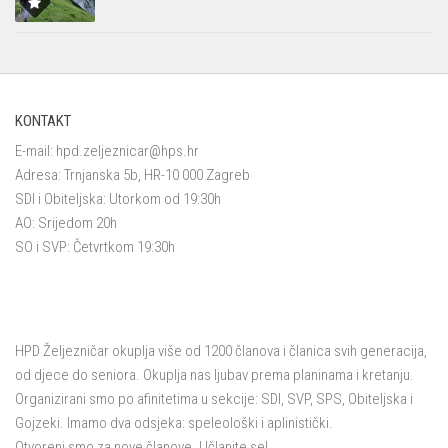
KONTAKT
E-mail:
hpd.zeljeznicar@hps.hr
Adresa: Trnjanska 5b, HR-10 000 Zagreb
SDI i Obiteljska: Utorkom od 19:30h
AO: Srijedom 20h
SO i SVP: Četvrtkom 19:30h
HPD Željezničar okuplja više od 1200 članova i članica svih generacija,
od djece do seniora. Okuplja nas ljubav prema planinama i kretanju.
Organizirani smo po afinitetima u sekcije: SDI, SVP, SPS, Obiteljska i
Gojzeki. Imamo dva odsjeka: speleološki i aplinistički.
Otvoreni smo za nove članove. Učlanite se!