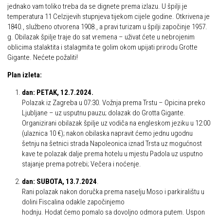
Put ekspedicionizma
jednako vam toliko treba da se dignete prema izlazu. U špilji je
Alpinisti
temperatura 11 Celzijevih stupnjeva tijekom cijele godine. Otkrivena je
Ojos del Salado
1840., službeno otvorena 1908., a pravi turizam u špilji započinje 1957.
Skijaši
g. Obilazak špilje traje do sat vremena – uživat ćete u nebrojenim
Slavko Patačko
oblicima stalaktita i stalagmita te golim okom upijati prirodu Grotte
Tomislav Zoričić – Tom
Gigante. Nećete požaliti!
Damir Bajs
Plan izleta:
Dijana Petrak
dan: PETAK, 12.7.2024.
Željko Brdal
Polazak iz Zagreba u 07:30. Vožnja prema Trstu – Opicina preko
Ljubljane – uz usputnu pauzu; dolazak do Grotta Gigante.
Markacijska komisija
Organizirani obilazak špilje uz vodiča na engleskom jeziku u 12:00
(ulaznica 10 €); nakon obilaska napravit ćemo jednu ugodnu
Dosadašnje aktivnosti
šetnju na šetnici strada Napoleonica iznad Trsta uz mogućnost
Novosti Markacijske komisije
kave te polazak dalje prema hotelu u mjestu Padola uz usputno
stajanje prema potrebi; Večera i noćenje.
Plan aktivnosti za 2025. godinu
dan: SUBOTA, 13.7.2024
.
Putevi koje održava HPD Željezničar
Rani polazak nakon doručka prema naselju Moso i parkiralištu u
Povijest Markacijske komisije
dolini Fiscalina odakle započinjemo
hodnju. Hodat ćemo pomalo sa dovoljno odmora putem. Uspon