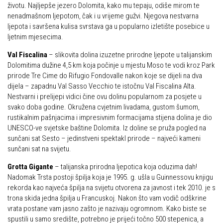
životu. Najljepše jezero Dolomita, kako mu tepaju, odiše mirom te
Obilaznice
Obiteljska
nenadmašnom ljepotom, čak i u vrijeme gužvi. Njegova nestvarna
ljepota i savršena kulisa svrstava ga u popularno izletište posebice u
Gojzerica
Plan izleta Obiteljske sekcije za 2026. godinu
ljetnim mjesecima.
Špiljama Lijepe Naše
Izleti
Val Fiscalina
– slikovita dolina izuzetne prirodne ljepote u talijanskim
Hrvatske planinarske kuće
Dolomitima dužine 4,5 km koja počinje u mjestu Moso te vodi kroz Park
Izvješća s izleta Obiteljske sekcije
prirode Tre Cime do Rifugio Fondovalle nakon koje se dijeli na dva
50 vrhova za 50 godina društva
Pruži mi ruku – OSI
dijela – zapadnu Val Sasso Vecchio te istočnu Val Fiscalina Alta.
Od vrha do vrha
Nestvarni i prelijepi vidici čine ovu dolinu popularnom za posjete u
OSI Novosti
svako doba godine. Okružena cvjetnim livadama, gustom šumom,
4 godišnja doba na Oštrcu
Izleti
rustikalnim pašnjacima i impresivnim formacijama stijena dolina je dio
Beži Jankec
UNESCO-ve svjetske baštine Dolomita. Iz doline se pruža pogled na
Izvješća s izleta OSI
sunčani sat Sesto – jedinstveni spektakl prirode – najveći kameni
Pohodi
sunčani sat na svijetu.
Visokogorci
Noćni pohod na Oštrc
Grotta Gigante
– talijanska prirodna ljepotica koja oduzima dah!
Novosti SVP
Nadomak Trsta postoji špilja koja je 1995. g. ušla u Guinnessovu knjigu
Dragojlinom stazom na Okić
Povijest SVP
rekorda kao najveća špilja na svijetu otvorena za javnost i tek 2010. je s
Dan Željezničara na Oštrcu
trona skida jedna špilja u Francuskoj. Nakon što vam vodič odškrine
Izvješća s izleta SVP
vrata postane vam jasno zašto je nazivaju ogromnom. Kako biste se
Putopisi
Speleolozi
spustili u samo središte, potrebno je prijeći točno 500 stepenica, a