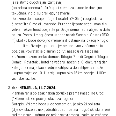
je relativno dugotrajan i zahtjevniji
(potrebna oprema šešir/kapa i krema za sunce te dovoljno
tekućine). Vidici su prelijepi, nestvarni.
Dolazimo do lokacije Rifugio Locatelli (2405m) i pogleda na
čuvene Tre Cime di Lavaredo. Prirodne ljepote neće umanjiti ni
velika frekventnost posjetitelja. Ovdje ćemo napraviti jednu dužu
pauzu. Postoji i mogućnost uspona na vrh Sasso di Sesto (2539
m) ukoliko bude dovoljno vremena ili ostanak na lokaciji Rifugio
Locatelli – uživanje u pogledu jer se ponovno vraćamo na tu
poziciju. Povratak je planiran po ruti nazad u Val Fiscalina
kružnom stazom preko domova Rifugio Pian di Cegnia i Rifugio
Comici. Povratak u hotel na večeru i noćenje. Cijela tura taj dan
kategorizirana je kao srednje zahtjevna do zahtjevna i može
ukupno trajati do 10, 11 sati; ukupno oko 16 km hodnje i 1100m
visinske razlike.
dan: NEDJELJA, 14.7.2024.
Planiran raniji polazak nakon doručka prema Passo Tre Croci
(1805m) odakle počinje staza za Lago di
Sorapis. Vrijeme hoda u jednom smjeru je oko 2 i pol sata
(dijelovi staze su uski, obratiti pozornost na moguć skliski teren),
radimo pauzu i odmor od nekih sat vremena i zatim se vraćamo