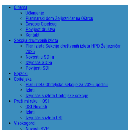
O nama
Učlanjenje
Planinarski dom Željezničar na Oštrcu
Časopis Cipelcug
Povijest društva
Kontakt
Sekcija društvenih izleta
Plan izleta Sekcije društvenih izleta HPD Željezničar
2025
Novosti u SDI-u
Izvješća SDI-a
Povijesti SDI
Gojzeki
Obiteljska
Plan izleta Obiteljske sekcije za 2026. godinu
Izleti
Izvješća s izleta Obiteljske sekcije
Pruži mi ruku – OSI
OSI Novosti
Izleti
Izvješća s izleta OSI
Visokogorci
Novosti SVP