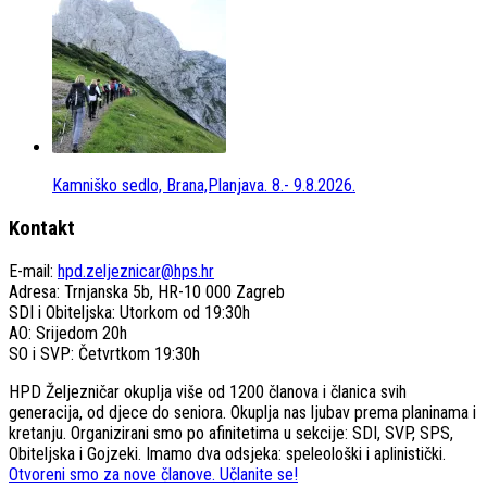
Kamniško sedlo, Brana,Planjava. 8.- 9.8.2026.
Kontakt
E-mail:
hpd.zeljeznicar@hps.hr
Adresa: Trnjanska 5b, HR-10 000 Zagreb
SDI i Obiteljska: Utorkom od 19:30h
AO: Srijedom 20h
SO i SVP: Četvrtkom 19:30h
HPD Željezničar okuplja više od 1200 članova i članica svih
generacija, od djece do seniora. Okuplja nas ljubav prema planinama i
kretanju. Organizirani smo po afinitetima u sekcije: SDI, SVP, SPS,
Obiteljska i Gojzeki. Imamo dva odsjeka: speleološki i aplinistički.
Otvoreni smo za nove članove. Učlanite se!