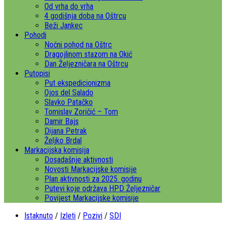
Od vrha do vrha
4 godišnja doba na Oštrcu
Beži Jankec
Pohodi
Noćni pohod na Oštrc
Dragojlinom stazom na Okić
Dan Željezničara na Oštrcu
Putopisi
Put ekspedicionizma
Ojos del Salado
Slavko Patačko
Tomislav Zoričić – Tom
Damir Bajs
Dijana Petrak
Željko Brdal
Markacijska komisija
Dosadašnje aktivnosti
Novosti Markacijske komisije
Plan aktivnosti za 2025. godinu
Putevi koje održava HPD Željezničar
Povijest Markacijske komisije
Istaknuto
/
Izleti
/
Pozivi
/
SDI