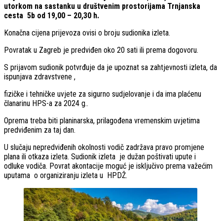
utorkom na sastanku u društvenim prostorijama Trnjanska
cesta 5b od 19,00 – 20,30 h.
Konačna cijena prijevoza ovisi o broju sudionika izleta.
Povratak u Zagreb je predviđen oko 20 sati ili prema dogovoru.
S prijavom sudionik potvrđuje da je upoznat sa zahtjevnosti izleta, da
ispunjava zdravstvene ,
fizičke i tehničke uvjete za sigurno sudjelovanje i da ima plaćenu
članarinu HPS-a za 2024 g..
Oprema treba biti planinarska, prilagođena vremenskim uvjetima
predviđenim za taj dan.
U slučaju nepredviđenih okolnosti vodič zadržava pravo promjene
plana ili otkaza izleta. Sudionik izleta je dužan poštivati upute i
odluke vodiča. Povrat akontacije moguć je isključivo prema važećim
uputama o organiziranju izleta u HPDŽ.