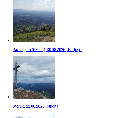
Ravna gora (680 m), 30.08.2026., Nedjelja
Storžič, 22.08.2026., subota