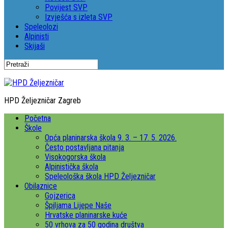
Povijest SVP
Izvješća s izleta SVP
Speleolozi
Alpinisti
Skijaši
HPD Željezničar Zagreb
Početna
Škole
Opća planinarska škola 9. 3. – 17. 5. 2026.
Često postavljana pitanja
Visokogorska škola
Alpinistička škola
Speleološka škola HPD Željezničar
Obilaznice
Gojzerica
Špiljama Lijepe Naše
Hrvatske planinarske kuće
50 vrhova za 50 godina društva