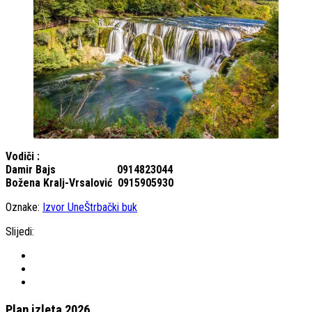
Vodiči :
Damir Bajs 0914823044
Božena Kralj-Vrsalović 0915905930
Oznake:
Izvor Une
Štrbački buk
Slijedi:
Plan izleta 2026