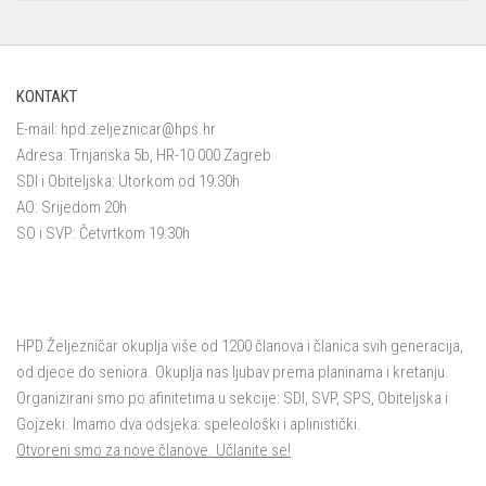
KONTAKT
E-mail:
hpd.zeljeznicar@hps.hr
Adresa: Trnjanska 5b, HR-10 000 Zagreb
SDI i Obiteljska: Utorkom od 19:30h
AO: Srijedom 20h
SO i SVP: Četvrtkom 19:30h
HPD Željezničar okuplja više od 1200 članova i članica svih generacija,
od djece do seniora. Okuplja nas ljubav prema planinama i kretanju.
Organizirani smo po afinitetima u sekcije: SDI, SVP, SPS, Obiteljska i
Gojzeki. Imamo dva odsjeka: speleološki i aplinistički.
Otvoreni smo za nove članove. Učlanite se!