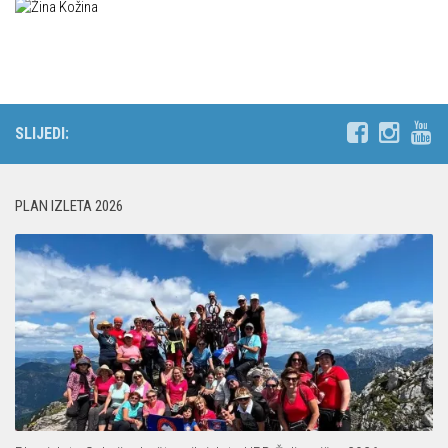
Put ekspedicionizma
Alpinisti
Ojos del Salado
Skijaši
Slavko Patačko
Tomislav Zoričić – Tom
SLIJEDI:
Damir Bajs
Dijana Petrak
PLAN IZLETA 2026
Željko Brdal
Markacijska komisija
Dosadašnje aktivnosti
Novosti Markacijske komisije
Plan aktivnosti za 2025. godinu
Putevi koje održava HPD Željezničar
Povijest Markacijske komisije