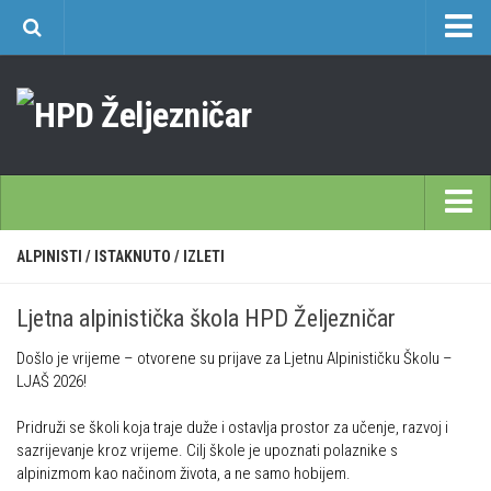
O nama
Učlanjenje
Planinarski dom Željezničar na Oštrcu
Časopis Cipelcug
Povijest društva
Početna
ALPINISTI
/
ISTAKNUTO
/
IZLETI
Kontakt
Škole
Sekcija društvenih izleta
Ljetna alpinistička škola HPD Željezničar
Opća planinarska škola 9. 3. – 17. 5. 2026.
Plan izleta Sekcije društvenih izleta HPD Željezničar 2025
Došlo je vrijeme – otvorene su prijave za Ljetnu Alpinističku Školu –
Često postavljana pitanja
Novosti u SDI-u
LJAŠ 2026!
Visokogorska škola
Izvješća SDI-a
Pridruži se školi koja traje duže i ostavlja prostor za učenje, razvoj i
Alpinistička škola
Povijesti SDI
sazrijevanje kroz vrijeme. Cilj škole je upoznati polaznike s
alpinizmom kao načinom života, a ne samo hobijem.
Speleološka škola HPD Željezničar
Gojzeki