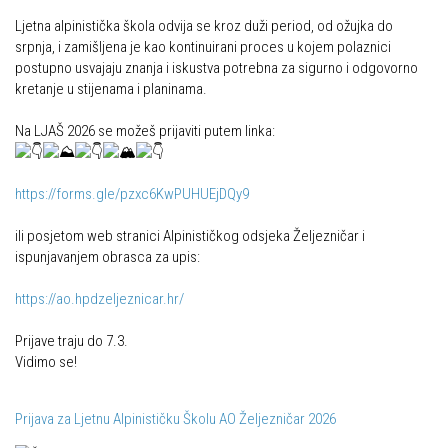
Obilaznice
Ljetna alpinistička škola odvija se kroz duži period, od ožujka do
Obiteljska
srpnja, i zamišljena je kao kontinuirani proces u kojem polaznici
Gojzerica
Plan izleta Obiteljske sekcije za 2026. godinu
postupno usvajaju znanja i iskustva potrebna za sigurno i odgovorno
kretanje u stijenama i planinama.
Špiljama Lijepe Naše
Izleti
Hrvatske planinarske kuće
Na LJAŠ 2026 se možeš prijaviti putem linka:
Izvješća s izleta Obiteljske sekcije
50 vrhova za 50 godina društva
Pruži mi ruku – OSI
Od vrha do vrha
https://forms.gle/pzxc6KwPUHUEjDQy9
OSI Novosti
4 godišnja doba na Oštrcu
Izleti
ili posjetom web stranici Alpinističkog odsjeka Željezničar i
Beži Jankec
ispunjavanjem obrasca za upis:
Izvješća s izleta OSI
Pohodi
https://ao.hpdzeljeznicar.hr/
Visokogorci
Noćni pohod na Oštrc
Novosti SVP
Prijave traju do 7.3.
Dragojlinom stazom na Okić
Vidimo se!
Povijest SVP
Dan Željezničara na Oštrcu
Izvješća s izleta SVP
Prijava za Ljetnu Alpinističku Školu AO Željezničar 2026
Putopisi
Speleolozi