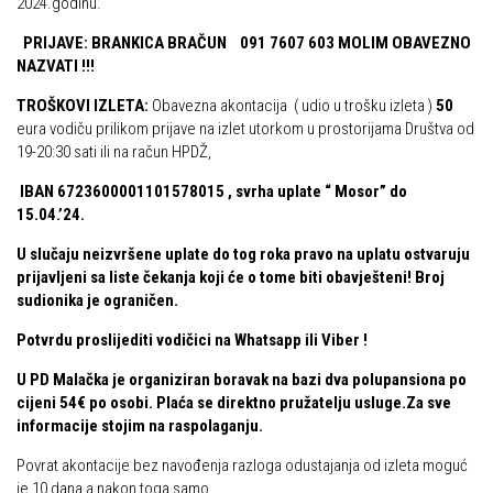
2024.godinu.
PRIJAVE: BRANKICA BRAČUN 091 7607 603 MOLIM OBAVEZNO
NAZVATI !!!
TROŠKOVI IZLETA:
Obavezna akontacija ( udio u trošku izleta )
50
eura vodiču prilikom prijave na izlet utorkom u prostorijama Društva od
19-20:30 sati ili na račun HPDŽ,
IBAN 6723600001101578015 , svrha uplate “ Mosor” do
15.04.’24.
U slučaju neizvršene uplate do tog roka pravo na uplatu ostvaruju
prijavljeni sa liste čekanja koji će o tome biti obavješteni! Broj
sudionika je ograničen.
Potvrdu proslijediti vodičici na Whatsapp ili Viber !
U PD Malačka je organiziran boravak na bazi dva polupansiona po
cijeni 54€ po osobi. Plaća se direktno pružatelju usluge.Za sve
informacije stojim na raspolaganju.
Povrat akontacije bez navođenja razloga odustajanja od izleta moguć
je 10 dana a nakon toga samo