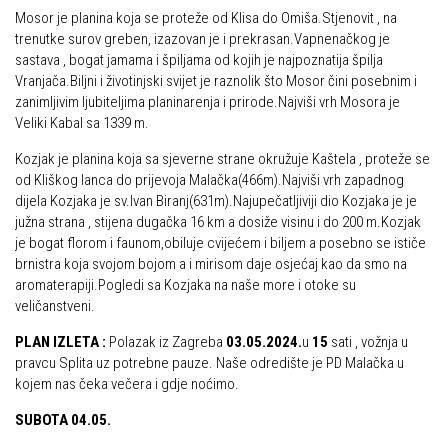
Mosor je planina koja se proteže od Klisa do Omiša.Stjenovit , na
Alpinistička škola
Obiteljska
trenutke surov greben, izazovan je i prekrasan.Vapnenačkog je
Speleološka škola HPD Željezničar
sastava , bogat jamama i špiljama od kojih je najpoznatija špilja
Plan izleta Obiteljske sekcije za 2026. godinu
Vranjača.Biljni i životinjski svijet je raznolik što Mosor čini posebnim i
Obilaznice
Izleti
zanimljivim ljubiteljima planinarenja i prirode.Najviši vrh Mosora je
Veliki Kabal sa 1339 m.
Gojzerica
Izvješća s izleta Obiteljske sekcije
Kozjak je planina koja sa sjeverne strane okružuje Kaštela , proteže se
Špiljama Lijepe Naše
Pruži mi ruku – OSI
od Kliškog lanca do prijevoja Malačka(466m).Najviši vrh zapadnog
Hrvatske planinarske kuće
dijela Kozjaka je sv.Ivan Biranj(631m).Najupečatljiviji dio Kozjaka je je
OSI Novosti
južna strana , stijena dugačka 16 km a dosiže visinu i do 200 m.Kozjak
50 vrhova za 50 godina društva
Izleti
je bogat florom i faunom,obiluje cvijećem i biljem a posebno se ističe
Od vrha do vrha
brnistra koja svojom bojom a i mirisom daje osjećaj kao da smo na
Izvješća s izleta OSI
aromaterapiji.Pogledi sa Kozjaka na naše more i otoke su
4 godišnja doba na Oštrcu
Visokogorci
veličanstveni.
Beži Jankec
Novosti SVP
PLAN IZLETA :
Polazak iz Zagreba
03.05.2024.
u
15
sati , vožnja u
Pohodi
pravcu Splita uz potrebne pauze. Naše odredište je PD Malačka u
Povijest SVP
kojem nas čeka večera i gdje noćimo.
Noćni pohod na Oštrc
Izvješća s izleta SVP
SUBOTA 04.05.
Dragojlinom stazom na Okić
Speleolozi