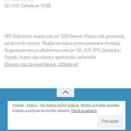
SO i SVP: Četvrtkom 19:30h
HPD Željezničar okuplja više od 1200 članova i članica svih generacija,
od djece do seniora. Okuplja nas ljubav prema planinama i kretanju.
Organizirani smo po afinitetima u sekcije: SDI, SVP, SPS, Obiteljska i
Gojzeki. Imamo dva odsjeka: speleološki i aplinistički.
Otvoreni smo za nove članove. Učlanite se!
© Hrvatsko planinarsko društvo Željezničar 2024.
Cookies / Kolačići. Ova stranica koristi kolačiće. Molimo prihvatite upotrebu
kolačića za potpuno korisničko iskustvo.
Pravila privatnosti