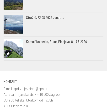
Storžič, 22.08.2026., subota
Kamniško sedlo, Brana,Planjava. 8.- 9.8.2026.
KONTAKT
E-mail:
hpd.zeljeznicar@hps.hr
Adresa: Trnjanska 5b, HR-10 000 Zagreb
SDI i Obiteljska: Utorkom od 19:30h
AO: Srijedom 20h