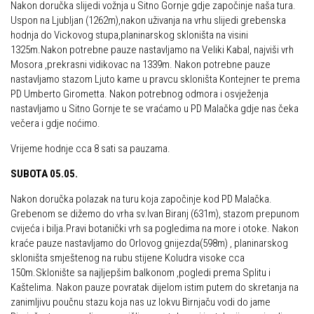
Nakon doručka slijedi vožnja u Sitno Gornje gdje započinje naša tura.
Dan Željezničara na Oštrcu
Alpinisti
Uspon na Ljubljan (1262m),nakon uživanja na vrhu slijedi grebenska
Putopisi
hodnja do Vickovog stupa,planinarskog skloništa na visini
Skijaši
1325m.Nakon potrebne pauze nastavljamo na Veliki Kabal, najviši vrh
Put ekspedicionizma
Mosora ,prekrasni vidikovac na 1339m. Nakon potrebne pauze
nastavljamo stazom Ljuto kame u pravcu skloništa Kontejner te prema
Ojos del Salado
PD Umberto Girometta. Nakon potrebnog odmora i osvježenja
Slavko Patačko
nastavljamo u Sitno Gornje te se vraćamo u PD Malačka gdje nas čeka
večera i gdje noćimo.
Tomislav Zoričić – Tom
Vrijeme hodnje cca 8 sati sa pauzama.
Damir Bajs
Dijana Petrak
SUBOTA 05.05.
Željko Brdal
Nakon doručka polazak na turu koja započinje kod PD Malačka.
Grebenom se dižemo do vrha sv.Ivan Biranj (631m), stazom prepunom
Markacijska komisija
cvijeća i bilja.Pravi botanički vrh sa pogledima na more i otoke. Nakon
kraće pauze nastavljamo do Orlovog gnijezda(598m) , planinarskog
Dosadašnje aktivnosti
skloništa smještenog na rubu stijene Koludra visoke cca
Novosti Markacijske komisije
150m.Sklonište sa najljepšim balkonom ,pogledi prema Splitu i
Kaštelima. Nakon pauze povratak dijelom istim putem do skretanja na
Plan aktivnosti za 2025. godinu
zanimljivu poučnu stazu koja nas uz lokvu Birnjaču vodi do jame
Putevi koje održava HPD Željezničar