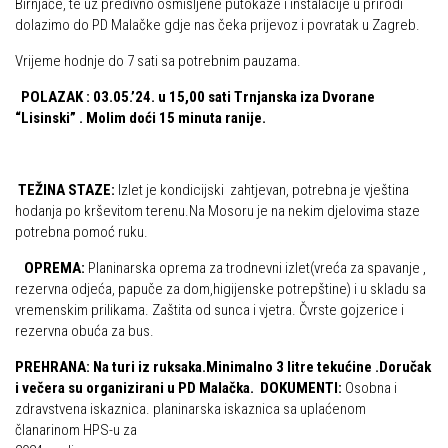
Birnjače, te uz predivno osmišljene putokaze i instalacije u prirodi
dolazimo do PD Malačke gdje nas čeka prijevoz i povratak u Zagreb.
Povijest Markacijske komisije
Vrijeme hodnje do 7 sati sa potrebnim pauzama.
POLAZAK : 03.05.’24. u 15,00 sati Trnjanska iza Dvorane
“Lisinski” . Molim doći 15 minuta ranije.
TEŽINA STAZE:
Izlet je kondicijski zahtjevan, potrebna je vještina
hodanja po krševitom terenu.Na Mosoru je na nekim djelovima staze
potrebna pomoć ruku.
OPREMA:
Planinarska oprema za trodnevni izlet(vreća za spavanje ,
rezervna odjeća, papuče za dom,higijenske potrepštine) i u skladu sa
vremenskim prilikama. Zaštita od sunca i vjetra. Čvrste gojzerice i
rezervna obuća za bus.
PREHRANA: Na turi iz ruksaka.Minimalno 3 litre tekućine .Doručak
i večera su organizirani u PD Malačka.
DOKUMENTI:
Osobna i
zdravstvena iskaznica. planinarska iskaznica sa uplaćenom
članarinom HPS-u za