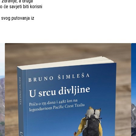
 zdravlje, a druga
 će savjeti biti korisni
a svog putovanja iz