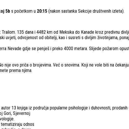
koj 5b
s početkom u
20:15
(nakon sastanka Sekcije društvenih izleta).
st Trailom. 135 dana i 4482 km od Meksika do Kanade kroz predivnu divljin
ki uvjeti, odvojenost od obitelji, kao i susreti s divljim životinjama, pon
erra Nevade gdje se penješ i preko 4000 metara. Slijede požarom opustoše
nije ovo priča o brojevima. Već o snovima. Koji ne vole biti na čekanju
renete prema njima.
i autor 13 knjiga iz područja popularne psihologije i duhovnosti, prodanih 
noj Gori, Sjevernoj
vologije.
i tematiziraju odnos