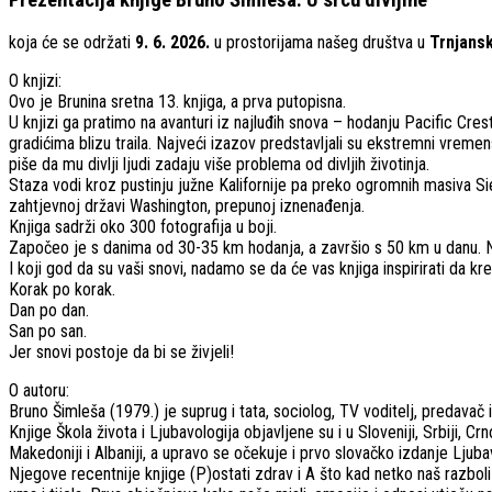
koja će se održati
9. 6. 2026.
u prostorijama našeg društva u
Trnjans
O knjizi:
Ovo je Brunina sretna 13. knjiga, a prva putopisna.
U knjizi ga pratimo na avanturi iz najluđih snova – hodanju Pacific Cre
gradićima blizu traila. Najveći izazov predstavljali su ekstremni vremens
piše da mu divlji ljudi zadaju više problema od divljih životinja.
Staza vodi kroz pustinju južne Kalifornije pa preko ogromnih masiva Si
zahtjevnoj državi Washington, prepunoj iznenađenja.
Knjiga sadrži oko 300 fotografija u boji.
Započeo je s danima od 30-35 km hodanja, a završio s 50 km u danu. No 
I koji god da su vaši snovi, nadamo se da će vas knjiga inspirirati da k
Korak po korak.
Dan po dan.
San po san.
Jer snovi postoje da bi se živjeli!
O autoru:
Bruno Šimleša (1979.) je suprug i tata, sociolog, TV voditelj, predavač 
Knjige Škola života i Ljubavologija objavljene su i u Sloveniji, Srbiji, Cr
Makedoniji i Albaniji, a upravo se očekuje i prvo slovačko izdanje Ljuba
Njegove recentnije knjige (P)ostati zdrav i A što kad netko naš razbol