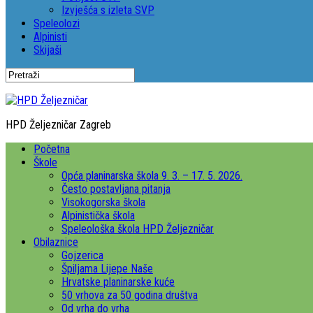
Izvješća s izleta SVP
Speleolozi
Alpinisti
Skijaši
HPD Željezničar Zagreb
Početna
Škole
Opća planinarska škola 9. 3. – 17. 5. 2026.
Često postavljana pitanja
Visokogorska škola
Alpinistička škola
Speleološka škola HPD Željezničar
Obilaznice
Gojzerica
Špiljama Lijepe Naše
Hrvatske planinarske kuće
50 vrhova za 50 godina društva
Od vrha do vrha