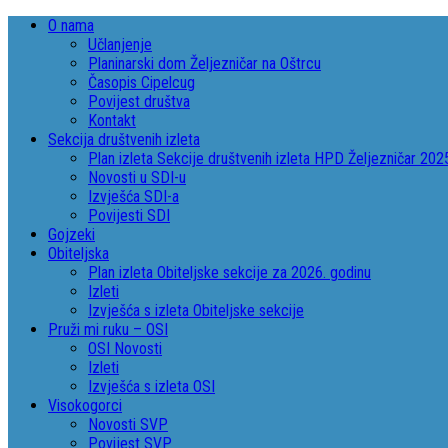
O nama
Učlanjenje
Planinarski dom Željezničar na Oštrcu
Časopis Cipelcug
Povijest društva
Kontakt
Sekcija društvenih izleta
Plan izleta Sekcije društvenih izleta HPD Željezničar 202
Novosti u SDI-u
Izvješća SDI-a
Povijesti SDI
Gojzeki
Obiteljska
Plan izleta Obiteljske sekcije za 2026. godinu
Izleti
Izvješća s izleta Obiteljske sekcije
Pruži mi ruku – OSI
OSI Novosti
Izleti
Izvješća s izleta OSI
Visokogorci
Novosti SVP
Povijest SVP