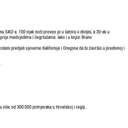
u SAD-a. 100-njak noći proveo je u šatoru u divljini, a 30-ak u
ajprije medvjedima i čegrtušama. Iako i u knjizi Bruno
ni predjeli sjeverne Kalifornije i Oregona da bi završio u predivnoj i
.
u više od 300.000 primjeraka u Hrvatskoj i regiji.