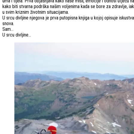
uma i tijela. Prva objašnjava kako naše misli, emocije i odnosi utječu na
kako biti stvarna podrška našim voljenima kada se bore za zdravlje, iako
u svim kriznim životnim situacijama.
U srcu divljine njegova je prva putopisna knjiga u kojoj opisuje iskustv
snova.
Sam…
U srcu divljine…