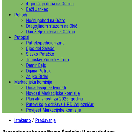
4 godišnja doba na Oštrcu
Beži Jankec
Pohodi
Noćni pohod na Oštrc
Dragojlinom stazom na Okić
Dan Željezničara na Oštrcu
Putopisi
Put ekspedicionizma
Ojos del Salado
Slavko Patačko
Tomislav Zoričić – Tom
Damir Bajs
Dijana Petrak
Željko Brdal
Markacijska komisija
Dosadašnje aktivnosti
Novosti Markacijske komisije
Plan aktivnosti za 2025. godinu
Putevi koje održava HPD Željezničar
Povijest Markacijske komisije
Istaknuto
/
Predavanja
Prezentacija knjige Bruno Šimleša: U srcu divljine