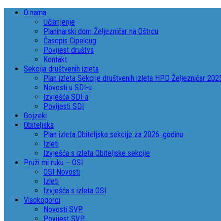
O nama
Učlanjenje
Planinarski dom Željezničar na Oštrcu
Časopis Cipelcug
Povijest društva
Kontakt
Sekcija društvenih izleta
Plan izleta Sekcije društvenih izleta HPD Željezničar 202
Novosti u SDI-u
Izvješća SDI-a
Povijesti SDI
Gojzeki
Obiteljska
Plan izleta Obiteljske sekcije za 2026. godinu
Izleti
Izvješća s izleta Obiteljske sekcije
Pruži mi ruku – OSI
OSI Novosti
Izleti
Izvješća s izleta OSI
Visokogorci
Novosti SVP
Povijest SVP