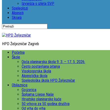
Izvješća s izleta SVP
Speleolozi
Alpinisti
Skijaši
HPD Željezničar Zagreb
Početna
Škole
Opća planinarska škola 9. 3. – 17. 5. 2026.
Često postavljana pitanja
Visokogorska škola
Alpinistička škola
Speleološka škola HPD Željezničar
Obilaznice
Gojzerica
Špiljama Lijepe Naše
Hrvatske planinarske kuće
50 vrhova za 50 godina društva
Od vrha do vrha