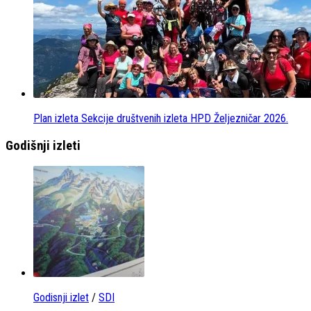
Plan izleta Sekcije društvenih izleta HPD Željezničar 2026.
Godišnji izleti
Godisnji izlet
/
SDI