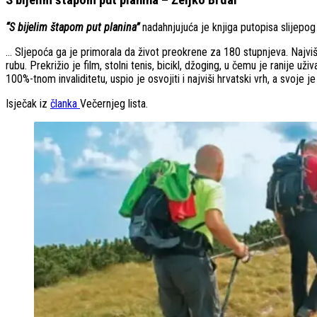
“S bijelim štapom put planina”
nadahnjujuća je knjiga putopisa slijepog 
… Sljepoća ga je primorala da život preokrene za 180 stupnjeva. Najviše
rubu. Prekrižio je film, stolni tenis, bicikl, džoging, u čemu je ranije u
100%-tnom invaliditetu, uspio je osvojiti i najviši hrvatski vrh, a svoje
Isječak iz
članka
Večernjeg lista.