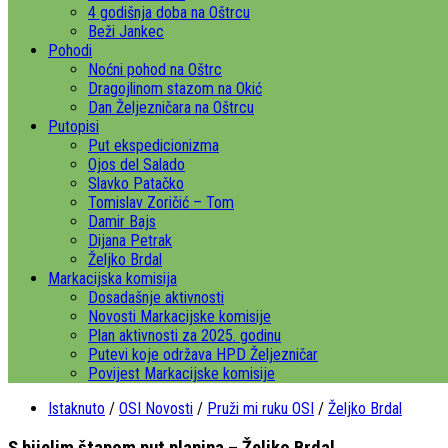
4 godišnja doba na Oštrcu
Beži Jankec
Pohodi
Noćni pohod na Oštrc
Dragojlinom stazom na Okić
Dan Željezničara na Oštrcu
Putopisi
Put ekspedicionizma
Ojos del Salado
Slavko Patačko
Tomislav Zoričić – Tom
Damir Bajs
Dijana Petrak
Željko Brdal
Markacijska komisija
Dosadašnje aktivnosti
Novosti Markacijske komisije
Plan aktivnosti za 2025. godinu
Putevi koje održava HPD Željezničar
Povijest Markacijske komisije
Istaknuto
/
OSI Novosti
/
Pruži mi ruku OSI
/
Željko Brdal
S bijelim štapom put planina – Željko Brdal