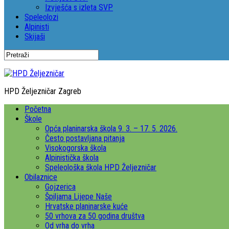
Izvješća s izleta SVP
Speleolozi
Alpinisti
Skijaši
HPD Željezničar Zagreb
Početna
Škole
Opća planinarska škola 9. 3. – 17. 5. 2026.
Često postavljana pitanja
Visokogorska škola
Alpinistička škola
Speleološka škola HPD Željezničar
Obilaznice
Gojzerica
Špiljama Lijepe Naše
Hrvatske planinarske kuće
50 vrhova za 50 godina društva
Od vrha do vrha