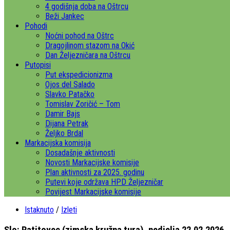
4 godišnja doba na Oštrcu
Beži Jankec
Pohodi
Noćni pohod na Oštrc
Dragojlinom stazom na Okić
Dan Željezničara na Oštrcu
Putopisi
Put ekspedicionizma
Ojos del Salado
Slavko Patačko
Tomislav Zoričić – Tom
Damir Bajs
Dijana Petrak
Željko Brdal
Markacijska komisija
Dosadašnje aktivnosti
Novosti Markacijske komisije
Plan aktivnosti za 2025. godinu
Putevi koje održava HPD Željezničar
Povijest Markacijske komisije
Istaknuto
/
Izleti
Slo: Ratitovec (zimska kružna tura), nedjelja 22.02.2026.