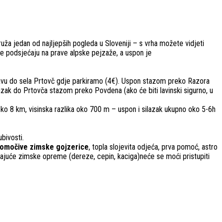
ruža jedan od najljepših pogleda u Sloveniji – s vrha možete vidjeti
ine podsjećaju na prave alpske pejzaže, a uspon je
avu do sela Prtovč gdje parkiramo (4€). Uspon stazom preko Razora
zak do Prtovča stazom preko Povdena (ako će biti lavinski sigurno, u
oko 8 km, visinska razlika oko 700 m – uspon i silazak ukupno oko 5-6h
bivosti.
omočive zimske gojzerice
, topla slojevita odjeća, prva pomoć, astro
juće zimske opreme (dereze, cepin, kaciga)neće se moći pristupiti