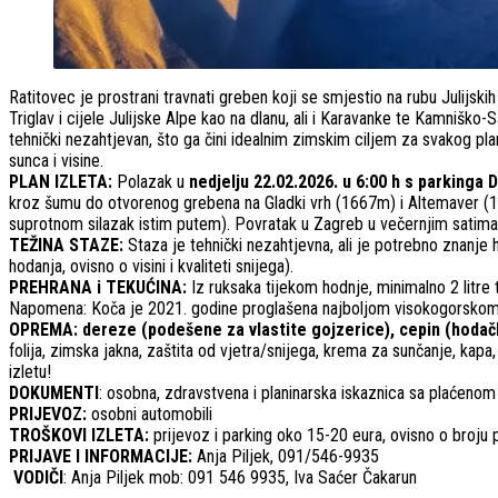
Ratitovec je prostrani travnati greben koji se smjestio na rubu Julijski
Triglav i cijele Julijske Alpe kao na dlanu, ali i Karavanke te Kamnišk
tehnički nezahtjevan, što ga čini idealnim zimskim ciljem za svakog pla
sunca i visine.
PLAN IZLETA:
Polazak u
nedjelju 22.02.2026. u 6:00 h s parking
kroz šumu do otvorenog grebena na Gladki vrh (1667m) i Altemaver (16
suprotnom silazak istim putem). Povratak u Zagreb u večernjim satima
TEŽINA STAZE:
Staza je tehnički nezahtjevna, ali je potrebno znanje
hodanja, ovisno o visini i kvaliteti snijega).
PREHRANA i TEKUĆINA:
Iz ruksaka tijekom hodnje, minimalno 2 litre 
Napomena: Koča je 2021. godine proglašena najboljom visokogorskom k
OPREMA:
dereze (podešene za vlastite gojzerice), cepin (hodačk
folija, zimska jakna, zaštita od vjetra/snijega, krema za sunčanje, kap
izletu!
DOKUMENTI
: osobna, zdravstvena i planinarska iskaznica sa plaćeno
PRIJEVOZ:
osobni automobili
TROŠKOVI IZLETA:
prijevoz i parking oko 15-20 eura, ovisno o broju p
PRIJAVE I INFORMACIJE:
Anja Piljek, 091/546-9935
VODIČI
: Anja Piljek mob: 091 546 9935, Iva Saćer Čakarun