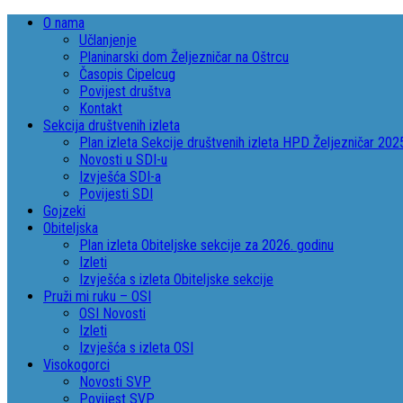
O nama
Učlanjenje
Planinarski dom Željezničar na Oštrcu
Časopis Cipelcug
Povijest društva
Kontakt
Sekcija društvenih izleta
Plan izleta Sekcije društvenih izleta HPD Željezničar 202
Novosti u SDI-u
Izvješća SDI-a
Povijesti SDI
Gojzeki
Obiteljska
Plan izleta Obiteljske sekcije za 2026. godinu
Izleti
Izvješća s izleta Obiteljske sekcije
Pruži mi ruku – OSI
OSI Novosti
Izleti
Izvješća s izleta OSI
Visokogorci
Novosti SVP
Povijest SVP