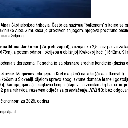
h Alpa i Škofjeloškog hribovja. Često ga nazivaju “balkonom” s kojeg se p
o-Savinjske Alpe. Zimi, kada je prekriven snijegom, njegove prostrane pad
ninara željnog
a Decathlona Jankomir (Zagreb zapad),
vožnja oko 2,5 h uz pauzu za k
78m), a potom odmor i okrijepa u obližnjoj Krekovoj koči (1642m). Sila
.
 hodanja s derezama. Pogodna je za planinare srednje kondicije (dužina 
tekućine. Mogućnost okrijepe u Krekovoj koči na vrhu (čuveni flancati!)
očom u Sloveniji, dijelom upravo zbog izvrsne domaće hrane i gostolju
i), kaciga,
gamaše, naglavna lampa, štapovi sa zimskim krpljama,
nepr
a, 2 para rukavica, rezervna odjeća za presvlačenje…
VAŽNO:
bez odgovara
m članarinom za 2026. godinu
rijavljenih