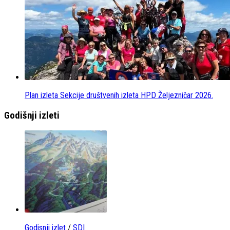
Plan izleta Sekcije društvenih izleta HPD Željezničar 2026.
Godišnji izleti
Godisnji izlet
/
SDI