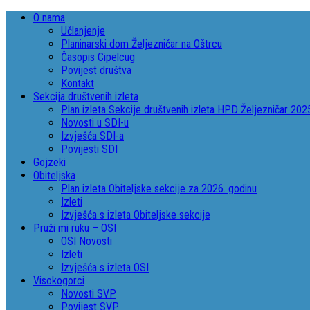
O nama
Učlanjenje
Planinarski dom Željezničar na Oštrcu
Časopis Cipelcug
Povijest društva
Kontakt
Sekcija društvenih izleta
Plan izleta Sekcije društvenih izleta HPD Željezničar 202
Novosti u SDI-u
Izvješća SDI-a
Povijesti SDI
Gojzeki
Obiteljska
Plan izleta Obiteljske sekcije za 2026. godinu
Izleti
Izvješća s izleta Obiteljske sekcije
Pruži mi ruku – OSI
OSI Novosti
Izleti
Izvješća s izleta OSI
Visokogorci
Novosti SVP
Povijest SVP