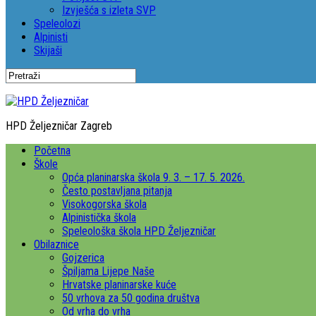
Izvješća s izleta SVP
Speleolozi
Alpinisti
Skijaši
HPD Željezničar Zagreb
Početna
Škole
Opća planinarska škola 9. 3. – 17. 5. 2026.
Često postavljana pitanja
Visokogorska škola
Alpinistička škola
Speleološka škola HPD Željezničar
Obilaznice
Gojzerica
Špiljama Lijepe Naše
Hrvatske planinarske kuće
50 vrhova za 50 godina društva
Od vrha do vrha