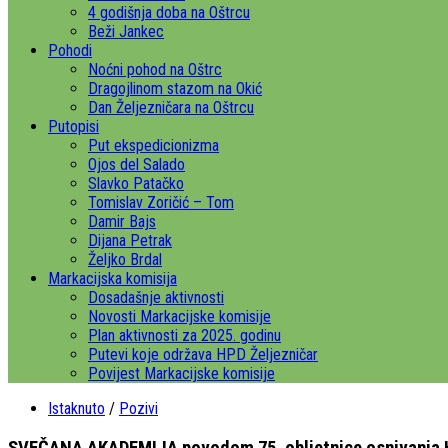
4 godišnja doba na Oštrcu
Beži Jankec
Pohodi
Noćni pohod na Oštrc
Dragojlinom stazom na Okić
Dan Željezničara na Oštrcu
Putopisi
Put ekspedicionizma
Ojos del Salado
Slavko Patačko
Tomislav Zoričić – Tom
Damir Bajs
Dijana Petrak
Željko Brdal
Markacijska komisija
Dosadašnje aktivnosti
Novosti Markacijske komisije
Plan aktivnosti za 2025. godinu
Putevi koje održava HPD Željezničar
Povijest Markacijske komisije
Istaknuto
/
Pozivi
SVEČANA AKADEMIJA povodom 75. obljetnice osnivanja Hr