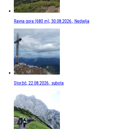
Ravna gora (680 m), 30.08.2026., Nedjelja
Storžič, 22.08.2026., subota