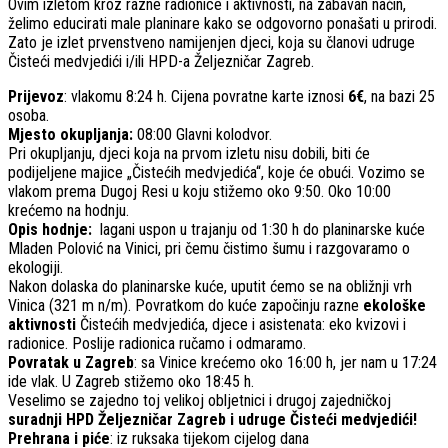
Ovim izletom kroz razne radionice i aktivnosti, na zabavan način,
želimo educirati male planinare kako se odgovorno ponašati u prirodi.
Zato je izlet prvenstveno namijenjen djeci, koja su članovi udruge
Čisteći medvjedići i/ili HPD-a Željezničar Zagreb.
Prijevoz
: vlakomu 8:24 h. Cijena povratne karte iznosi
6€
, na bazi 25
osoba.
Mjesto okupljanja:
08:00 Glavni kolodvor.
Pri okupljanju, djeci koja na prvom izletu nisu dobili, biti će
podijeljene majice „Čistećih medvjedića“, koje će obući. Vozimo se
vlakom prema Dugoj Resi u koju stižemo oko 9:50. Oko 10:00
krećemo na hodnju.
Opis hodnje:
lagani uspon u trajanju od 1:30 h do planinarske kuće
Mladen Polović na Vinici, pri čemu čistimo šumu i razgovaramo o
ekologiji.
Nakon dolaska do planinarske kuće, uputit ćemo se na obližnji vrh
Vinica (321 m n/m). Povratkom do kuće započinju razne
ekološke
aktivnosti
Čistećih medvjedića, djece i asistenata: eko kvizovi i
radionice. Poslije radionica ručamo i odmaramo.
Povratak u Zagreb
: sa Vinice krećemo oko 16:00 h, jer nam u 17:24
ide vlak. U Zagreb stižemo oko 18:45 h.
Veselimo se zajedno toj velikoj obljetnici i drugoj zajedničkoj
suradnji HPD Željezničar Zagreb i udruge Čisteći medvjedići!
Prehrana i piće
: iz ruksaka tijekom cijelog dana