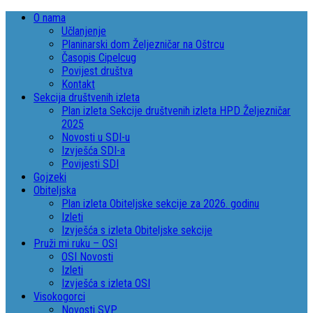
O nama
Učlanjenje
Planinarski dom Željezničar na Oštrcu
Časopis Cipelcug
Povijest društva
Kontakt
Sekcija društvenih izleta
Plan izleta Sekcije društvenih izleta HPD Željezničar
2025
Novosti u SDI-u
Izvješća SDI-a
Povijesti SDI
Gojzeki
Obiteljska
Plan izleta Obiteljske sekcije za 2026. godinu
Izleti
Izvješća s izleta Obiteljske sekcije
Pruži mi ruku – OSI
OSI Novosti
Izleti
Izvješća s izleta OSI
Visokogorci
Novosti SVP