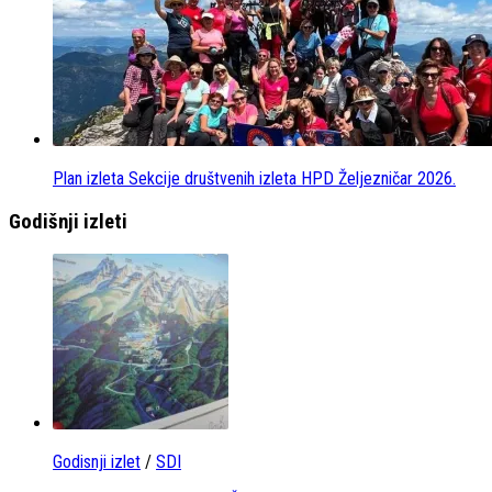
Plan izleta Sekcije društvenih izleta HPD Željezničar 2026.
Godišnji izleti
Godisnji izlet
/
SDI