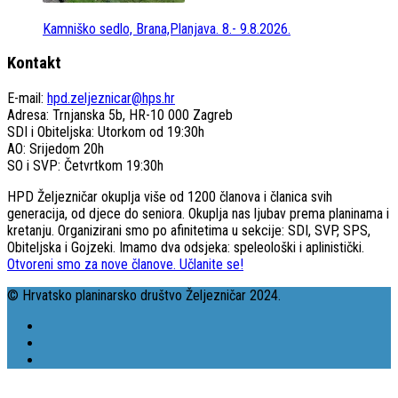
Kamniško sedlo, Brana,Planjava. 8.- 9.8.2026.
Kontakt
E-mail:
hpd.zeljeznicar@hps.hr
Adresa: Trnjanska 5b, HR-10 000 Zagreb
SDI i Obiteljska: Utorkom od 19:30h
AO: Srijedom 20h
SO i SVP: Četvrtkom 19:30h
HPD Željezničar okuplja više od 1200 članova i članica svih
generacija, od djece do seniora. Okuplja nas ljubav prema planinama i
kretanju. Organizirani smo po afinitetima u sekcije: SDI, SVP, SPS,
Obiteljska i Gojzeki. Imamo dva odsjeka: speleološki i aplinistički.
Otvoreni smo za nove članove. Učlanite se!
© Hrvatsko planinarsko društvo Željezničar 2024.