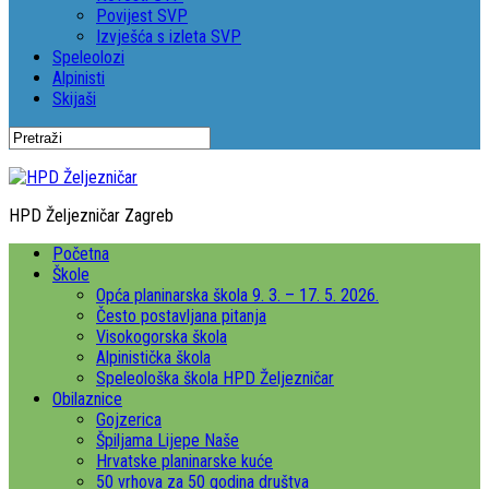
Povijest SVP
Izvješća s izleta SVP
Speleolozi
Alpinisti
Skijaši
HPD Željezničar Zagreb
Početna
Škole
Opća planinarska škola 9. 3. – 17. 5. 2026.
Često postavljana pitanja
Visokogorska škola
Alpinistička škola
Speleološka škola HPD Željezničar
Obilaznice
Gojzerica
Špiljama Lijepe Naše
Hrvatske planinarske kuće
50 vrhova za 50 godina društva