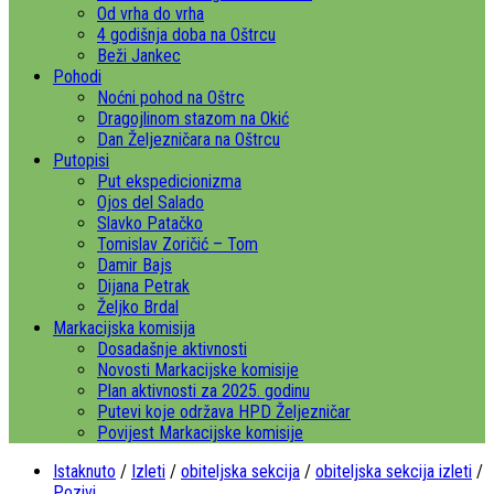
Od vrha do vrha
4 godišnja doba na Oštrcu
Beži Jankec
Pohodi
Noćni pohod na Oštrc
Dragojlinom stazom na Okić
Dan Željezničara na Oštrcu
Putopisi
Put ekspedicionizma
Ojos del Salado
Slavko Patačko
Tomislav Zoričić – Tom
Damir Bajs
Dijana Petrak
Željko Brdal
Markacijska komisija
Dosadašnje aktivnosti
Novosti Markacijske komisije
Plan aktivnosti za 2025. godinu
Putevi koje održava HPD Željezničar
Povijest Markacijske komisije
Istaknuto
/
Izleti
/
obiteljska sekcija
/
obiteljska sekcija izleti
/
Pozivi