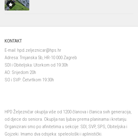
KONTAKT
E-mail:
hpd.zeljeznicar@hps.hr
Adresa: Trnjanska 5b, HR-10 000 Zagreb
SDI i Obiteljska: Utorkom od 19:30h
AO: Srijedom 20h
SO i SVP: Četvrtkom 19:30h
HPD Željezničar okuplja više od 1200 članova i članica svih generacija,
od djece do seniora. Okuplja nas ljubav prema planinama i kretanju.
Organizirani smo po afinitetima u sekcije: SDI, SVP, SPS, Obiteljska i
Gojzeki. Imamo dva odsjeka: speleološki i aplinistički.