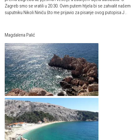
Put ekspedicionizma
Zagreb smo se vratili u 20:30. Ovim putem htjela bi se zahvalit našem
Alpinisti
suputniku Nikoli Niniću što me prijavio za pisanje ovog putopisa J .
Ojos del Salado
Skijaši
Slavko Patačko
Tomislav Zoričić – Tom
Magdalena Palić
Damir Bajs
Dijana Petrak
Željko Brdal
Markacijska komisija
Dosadašnje aktivnosti
Novosti Markacijske komisije
Plan aktivnosti za 2025. godinu
Putevi koje održava HPD Željezničar
Povijest Markacijske komisije