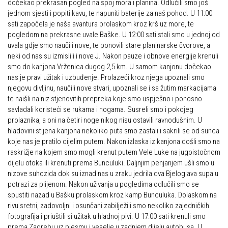
dočekao prekrasan pogled na spoj mora i planina. Odlučili smo još
Obilaznice
jednom sjesti i popiti kavu, te napuniti baterije za naš pohod. U 11:00
Obiteljska
sati započela je naša avantura prolaskom kroz krš uz more, te
Gojzerica
Plan izleta Obiteljske sekcije za 2026. godinu
pogledom na prekrasne uvale Baške. U 12:00 sati stali smo u jednoj od
uvala gdje smo naučili nove, te ponovili stare planinarske čvorove, a
Špiljama Lijepe Naše
Izleti
neki od nas su izmislili i nove J. Nakon pauze i obnove energije krenuli
Hrvatske planinarske kuće
smo do kanjona Vrženica dugog 2,5 km. U samom kanjonu dočekao
Izvješća s izleta Obiteljske sekcije
nas je pravi užitak i uzbuđenje. Prolazeći kroz njega upoznali smo
50 vrhova za 50 godina društva
Pruži mi ruku – OSI
njegovu divljinu, naučili nove stvari, upoznali se i sa žutim markacijama
Od vrha do vrha
te naišli na niz stjenovitih prepreka koje smo uspješno i ponosno
OSI Novosti
savladali koristeći se rukama i nogama. Susreli smo i pokojeg
4 godišnja doba na Oštrcu
Izleti
prolaznika, a oni na četiri noge nikog nisu ostavili ravnodušnim. U
Beži Jankec
hladovini stijena kanjona nekoliko puta smo zastali i sakrili se od sunca
Izvješća s izleta OSI
koje nas je pratilo cijelim putem. Nakon izlaska iz kanjona došli smo na
Pohodi
raskrižje na kojem smo mogli krenut putem Vele Luke na jugoistočnom
Visokogorci
dijelu otoka ili krenuti prema Bunculuki. Daljnjim penjanjem ušli smo u
Noćni pohod na Oštrc
Novosti SVP
nizove suhozida dok su iznad nas u zraku jedrila dva Bjeloglava supa u
Dragojlinom stazom na Okić
potrazi za plijenom. Nakon uživanja u pogledima odlučili smo se
Povijest SVP
spustiti nazad u Bašku prolaskom kroz kamp Bunculuka. Dolaskom na
Dan Željezničara na Oštrcu
Izvješća s izleta SVP
rivu sretni, zadovoljni i osunčani zabilježili smo nekoliko zajedničkih
Putopisi
fotografija i priuštili si užitak u hladnoj pivi. U 17:00 sati krenuli smo
Speleolozi
prema Zagrebu uz pjesmu i veselje u zadnjem dijelu autobusa. U