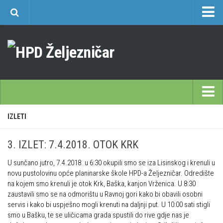
O nama
Učlanjenje
Planinarski dom Željezničar na Oštrcu
Časopis Cipelcug
Povijest društva
Početna
IZLETI
Kontakt
Škole
Sekcija društvenih izleta
3. IZLET: 7.4.2018. OTOK KRK
Opća planinarska škola 9. 3. – 17. 5. 2026.
Plan izleta Sekcije društvenih izleta HPD Željezničar 2025
U sunčano jutro, 7.4.2018. u 6:30 okupili smo se iza Lisinskog i krenuli u
Često postavljana pitanja
Novosti u SDI-u
novu pustolovinu opće planinarske škole HPD-a Željezničar. Odredište
Visokogorska škola
na kojem smo krenuli je otok Krk, Baška, kanjon Vrženica. U 8:30
Izvješća SDI-a
zaustavili smo se na odmorištu u Ravnoj gori kako bi obavili osobni
Alpinistička škola
Povijesti SDI
servis i kako bi uspješno mogli krenuti na daljnji put. U 10:00 sati stigli
smo u Bašku, te se uličicama grada spustili do rive gdje nas je
Speleološka škola HPD Željezničar
Gojzeki