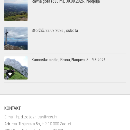
Ravna gora (680 m), 30.08.2026., Nedjelja
Storžič, 22.08.2026., subota
Kamniško sedlo, Brana,Planjava. 8.- 9.8.2026.
KONTAKT
E-mail:
hpd.zeljeznicar@hps.hr
Adresa: Trnjanska 5b, HR-10 000 Zagreb