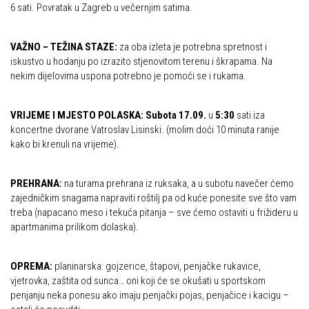
6 sati. Povratak u Zagreb u večernjim satima.
VAŽNO – TEŽINA STAZE:
za oba izleta je potrebna spretnost i
iskustvo u hodanju po izrazito stjenovitom terenu i škrapama. Na
nekim dijelovima uspona potrebno je pomoći se i rukama.
VRIJEME I MJESTO POLASKA:
Subota 17.09.
u
5:30
sati iza
koncertne dvorane Vatroslav Lisinski. (molim doći 10 minuta ranije
kako bi krenuli na vrijeme).
PREHRANA:
na turama prehrana iz ruksaka, a u subotu navečer ćemo
zajedničkim snagama napraviti roštilj pa od kuće ponesite sve što vam
treba (napacano meso i tekuća pitanja – sve ćemo ostaviti u frižideru u
apartmanima prilikom dolaska).
OPREMA:
planinarska: gojzerice, štapovi, penjačke rukavice,
vjetrovka, zaštita od sunca… oni koji će se okušati u sportskom
penjanju neka ponesu ako imaju penjački pojas, penjačice i kacigu –