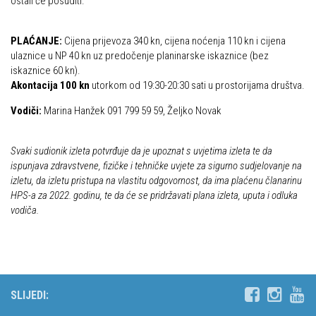
ostali će posuditi.
PLAĆANJE:
Cijena prijevoza 340 kn, cijena noćenja 110 kn i cijena
ulaznice u NP 40 kn uz predočenje planinarske iskaznice (bez
iskaznice 60 kn).
Akontacija 100 kn
utorkom od 19:30-20:30 sati u prostorijama društva.
Vodiči:
Marina Hanžek 091 799 59 59, Željko Novak
Svaki sudionik izleta potvrđuje da je upoznat s uvjetima izleta te da
ispunjava zdravstvene, fizičke i tehničke uvjete za sigurno sudjelovanje na
izletu, da izletu pristupa na vlastitu odgovornost, da ima plaćenu članarinu
HPS-a za 2022. godinu, te da će se pridržavati plana izleta, uputa i odluka
vodiča.
SLIJEDI: