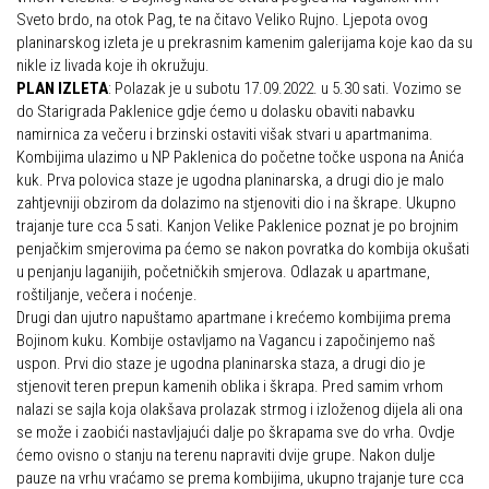
Sveto brdo, na otok Pag, te na čitavo Veliko Rujno. Ljepota ovog
Povijest Markacijske komisije
planinarskog izleta je u prekrasnim kamenim galerijama koje kao da su
nikle iz livada koje ih okružuju.
PLAN IZLETA
: Polazak je u subotu 17.09.2022. u 5.30 sati. Vozimo se
do Starigrada Paklenice gdje ćemo u dolasku obaviti nabavku
namirnica za večeru i brzinski ostaviti višak stvari u apartmanima.
Kombijima ulazimo u NP Paklenica do početne točke uspona na Anića
kuk. Prva polovica staze je ugodna planinarska, a drugi dio je malo
zahtjevniji obzirom da dolazimo na stjenoviti dio i na škrape. Ukupno
trajanje ture cca 5 sati. Kanjon Velike Paklenice poznat je po brojnim
penjačkim smjerovima pa ćemo se nakon povratka do kombija okušati
u penjanju laganijih, početničkih smjerova. Odlazak u apartmane,
roštiljanje, večera i noćenje.
Drugi dan ujutro napuštamo apartmane i krećemo kombijima prema
Bojinom kuku. Kombije ostavljamo na Vagancu i započinjemo naš
uspon. Prvi dio staze je ugodna planinarska staza, a drugi dio je
stjenovit teren prepun kamenih oblika i škrapa. Pred samim vrhom
nalazi se sajla koja olakšava prolazak strmog i izloženog dijela ali ona
se može i zaobići nastavljajući dalje po škrapama sve do vrha. Ovdje
ćemo ovisno o stanju na terenu napraviti dvije grupe. Nakon dulje
pauze na vrhu vraćamo se prema kombijima, ukupno trajanje ture cca