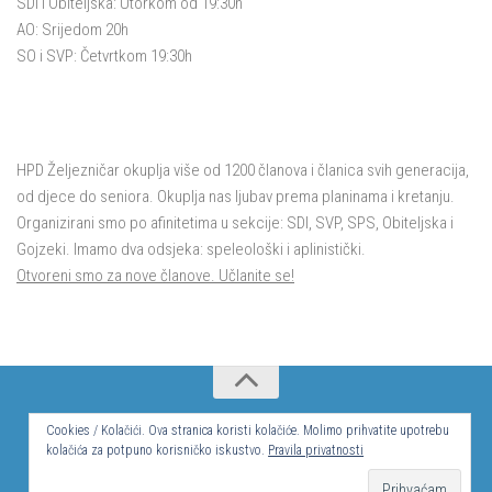
SDI i Obiteljska: Utorkom od 19:30h
AO: Srijedom 20h
SO i SVP: Četvrtkom 19:30h
HPD Željezničar okuplja više od 1200 članova i članica svih generacija,
od djece do seniora. Okuplja nas ljubav prema planinama i kretanju.
Organizirani smo po afinitetima u sekcije: SDI, SVP, SPS, Obiteljska i
Gojzeki. Imamo dva odsjeka: speleološki i aplinistički.
Otvoreni smo za nove članove. Učlanite se!
Cookies / Kolačići. Ova stranica koristi kolačiće. Molimo prihvatite upotrebu
© Hrvatsko planinarsko društvo Željezničar 2024.
kolačića za potpuno korisničko iskustvo.
Pravila privatnosti