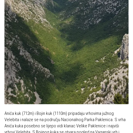
Dan Željezničara na Oštrcu
Alpinisti
Putopisi
Skijaši
Put ekspedicionizma
Ojos del Salado
Slavko Patačko
Tomislav Zoričić – Tom
Damir Bajs
Dijana Petrak
Željko Brdal
Markacijska komisija
Dosadašnje aktivnosti
Anića kuk (712m) i Bojin kuk (1110m) pripadaju vrhovima južnog
Novosti Markacijske komisije
Velebita i nalaze se na području Nacionalnog Parka Paklenica. S vrha
Plan aktivnosti za 2025. godinu
Anića kuka posebno se lijepo vidi klanac Velike Paklenice i najviši
vrhovi Velebita. S Bojinog kuka se otvara pogled na Vaganski vrh i
Putevi koje održava HPD Željezničar