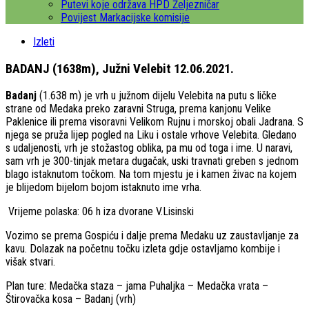
Putevi koje održava HPD Željezničar
Povijest Markacijske komisije
Izleti
BADANJ (1638m), Južni Velebit 12.06.2021.
Badanj
(1.638 m) je vrh u južnom dijelu Velebita na putu s ličke
strane od Medaka preko zaravni Struga, prema kanjonu Velike
Paklenice ili prema visoravni Velikom Rujnu i morskoj obali Jadrana. S
njega se pruža lijep pogled na Liku i ostale vrhove Velebita. Gledano
s udaljenosti, vrh je stožastog oblika, pa mu od toga i ime. U naravi,
sam vrh je 300-tinjak metara dugačak, uski travnati greben s jednom
blago istaknutom točkom. Na tom mjestu je i kamen živac na kojem
je blijedom bijelom bojom istaknuto ime vrha.
Vrijeme polaska: 06 h iza dvorane V.Lisinski
Vozimo se prema Gospiću i dalje prema Medaku uz zaustavljanje za
kavu. Dolazak na početnu točku izleta gdje ostavljamo kombije i
višak stvari.
Plan ture: Medačka staza – jama Puhaljka – Medačka vrata –
Štirovačka kosa – Badanj (vrh)