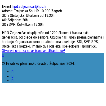
E-mail:
hpd.zeljeznicar@hps.hr
Adresa: Trnjanska 5b, HR-10 000 Zagreb
SDI i Obiteljska: Utorkom od 19:30h
AO: Srijedom 20h
SO i SVP: Četvrtkom 19:30h
HPD Željezničar okuplja više od 1200 članova i članica svih
generacija, od djece do seniora. Okuplja nas ljubav prema planinama i
kretanju. Organizirani smo po afinitetima u sekcije: SDI, SVP, SPS,
Obiteljska i Gojzeki. Imamo dva odsjeka: speleološki i aplinistički.
Otvoreni smo za nove članove. Učlanite se!
© Hrvatsko planinarsko društvo Željezničar 2024.