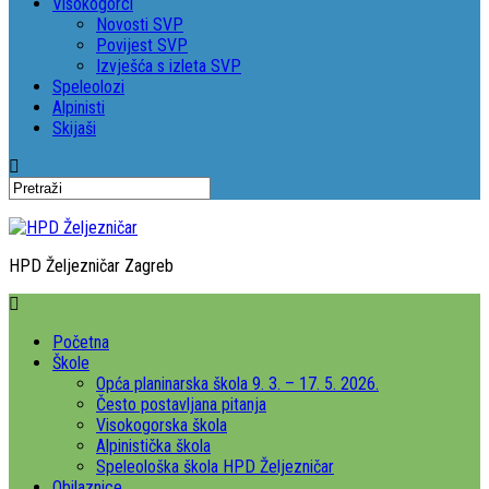
Visokogorci
Novosti SVP
Povijest SVP
Izvješća s izleta SVP
Speleolozi
Alpinisti
Skijaši
HPD Željezničar Zagreb
Početna
Škole
Opća planinarska škola 9. 3. – 17. 5. 2026.
Često postavljana pitanja
Visokogorska škola
Alpinistička škola
Speleološka škola HPD Željezničar
Obilaznice