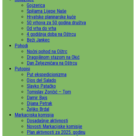
Gojzerica
Špiljama Lijepe Naše
Hrvatske planinarske kuće
50 vrhova za 50 godina društva
Od vrha do vrha
4 godišnja doba na Oštrcu
Beži Jankec
Pohodi
Noćni pohod na Oštrc
Dragojlinom stazom na Okić
Dan Željezničara na Oštrcu
Putopisi
Put ekspedicionizma
Ojos del Salado
Slavko Patačko
Tomislav Zoričić – Tom
Damir Bajs
Dijana Petrak
Željko Brdal
Markacijska komisija
Dosadašnje aktivnosti
Novosti Markacijske komisije
Plan aktivnosti za 2025. godinu