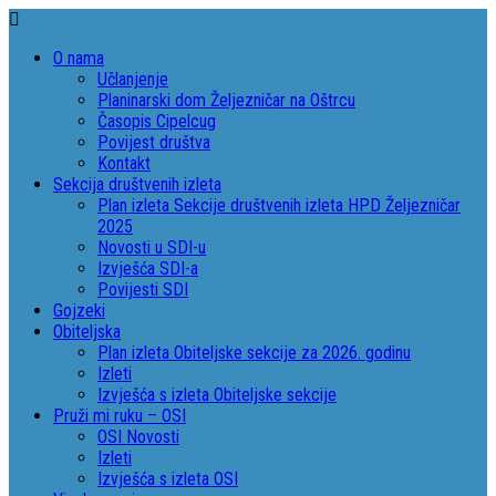
O nama
Učlanjenje
Planinarski dom Željezničar na Oštrcu
Časopis Cipelcug
Povijest društva
Kontakt
Sekcija društvenih izleta
Plan izleta Sekcije društvenih izleta HPD Željezničar
2025
Novosti u SDI-u
Izvješća SDI-a
Povijesti SDI
Gojzeki
Obiteljska
Plan izleta Obiteljske sekcije za 2026. godinu
Izleti
Izvješća s izleta Obiteljske sekcije
Pruži mi ruku – OSI
OSI Novosti
Izleti
Izvješća s izleta OSI