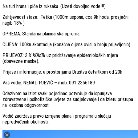
Na turi hrana i piće iz ruksaka. (Uzeti dovoljno vode!!!)
Zahtjevnost staze: Teška (1000m uspona, cca 9h hoda, prosječni
nagib 18% )
OPREMA: Standarna planinarska oprema.
CIJENA: 100kn akontacija (konačna cijena ovisi o broju prijavljenih)
PRIJEVOZ:
2 X KOMBI
uz pridržavanje epidemioloških mjera
(obavezne maske)
.
Prijave i informacije: u prostorijama Društva četvrtkom od 20h
Vaš vodič: NENAD PJEVIĆ – mob. 091 2356189
Odazivom na izlet svaki pojedinac potvrđuje da ispunjava
zdravstvene i psihofizičke uvjete za sudjelovanje i da izletu pristupa
na osobnu odgovornost.
Vodič zadržava pravo izmjene plana i programa u slučaju
nepredviđenih okolnosti.