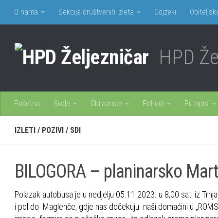
O nama
Sekcija društvenih izleta
Gojzeki
Obiteljsk
HPD Žel
Početna
Škole
Obilaznice
Pohodi
Putopisi
IZLETI
/
POZIVI
/
SDI
BILOGORA – planinarsko Marti
Polazak autobusa je u nedjelju 05.11.2023. u 8,00 sati iz Trn
i pol do Maglenče, gdje nas dočekuju naši domaćini u „ROMS