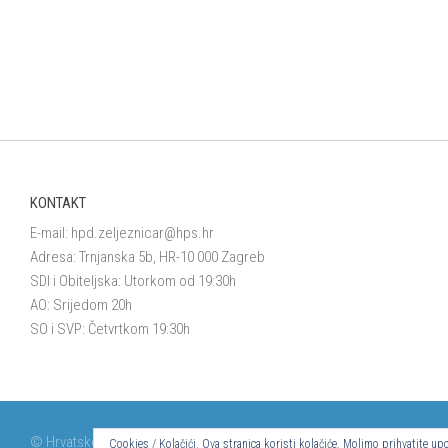
KONTAKT
E-mail:
hpd.zeljeznicar@hps.hr
Adresa: Trnjanska 5b, HR-10 000 Zagreb
SDI i Obiteljska: Utorkom od 19:30h
AO: Srijedom 20h
SO i SVP: Četvrtkom 19:30h
© Hrvatsko planinarsko društvo Željezničar 2024.
Cookies / Kolačići. Ova stranica koristi kolačiće. Molimo prihvatite 