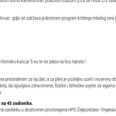
narskom domu Kamenitovac poučnom stazom (cca se hoda 2/3 sata
tovac gdje se održava jedinstveni program krštenja mladog vina (
Romsku kuću je 5 eu te se plaća na licu mjesta !
a predviđenim za taj dan, a za ples je poželjno uzeti i rezervnu o
leta, da ispunjava zdravstvene, fizičke i tehničke uvjete za sigurno
u.
a na 45 sudionika.
om na sastanku u društvenim prostorijama HPD Željezničara–Trnjansk