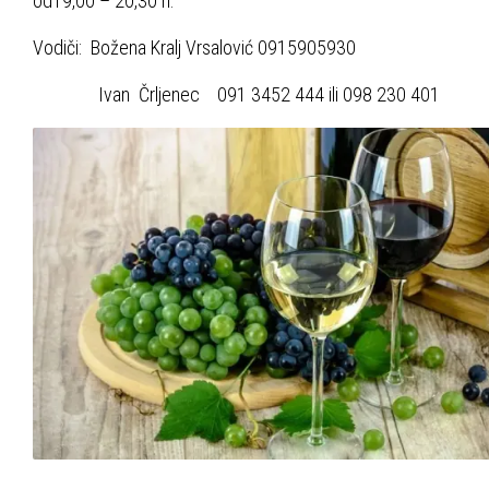
od19,00 – 20,30 h.
Vodiči: Božena Kralj Vrsalović 0915905930
Ivan Črljenec 091 3452 444 ili 098 230 401