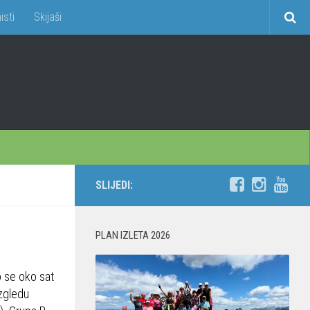
isti
Skijaši
SLIJEDI:
PLAN IZLETA 2026
o se oko sat
zgledu