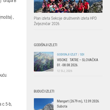
). Grupa B
mošta) ,
Plan izleta Sekcije društvenih izleta HPD
Željezničar 2026.
GODIŠNJI IZLETI
GODISNJI IZLET
/
SDI
VISOKE TATRE – SLOVAČKA
01.-08.08.2026.
12 SIJ, 2026
buću.
BUDUĆI IZLETI
Mangart (2679 m), 12.09.2026.
a c.5-b,
Subota