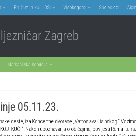
a
Pruži mi ruku – OSI
Visokogorci
Speleolozi
Alpin
jezničar Zagreb
Markacijska komisija
nje 05.11.23.
janske ceste, iza Koncertne dvorane „Vatroslava Lisinskog.“ Vozim
KOJ KUĆI“ .Nakon upoznavanja o običajima, povijesti Roma te ra