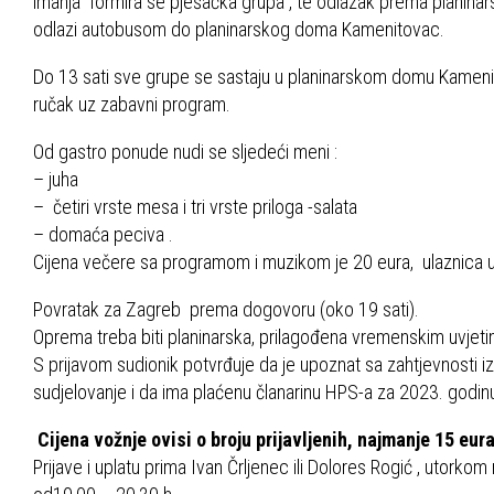
imanja formira se pješačka grupa , te odlazak prema plani
odlazi autobusom do planinarskog doma Kamenitovac.
Do 13 sati sve grupe se sastaju u planinarskom domu Kameni
ručak uz zabavni program.
Od gastro ponude nudi se sljedeći meni :
– juha
– četiri vrste mesa i tri vrste priloga -salata
– domaća peciva .
Cijena večere sa programom i muzikom je 20 eura, ulaznica u 
Povratak za Zagreb prema dogovoru (oko 19 sati).
Oprema treba biti planinarska, prilagođena vremenskim uvjetim
S prijavom sudionik potvrđuje da je upoznat sa zahtjevnosti iz
sudjelovanje i da ima plaćenu članarinu HPS-a za 2023. godin
Cijena vožnje ovisi o broju prijavljenih, najmanje 15 eur
Prijave i uplatu prima Ivan Črljenec ili Dolores Rogić , utork