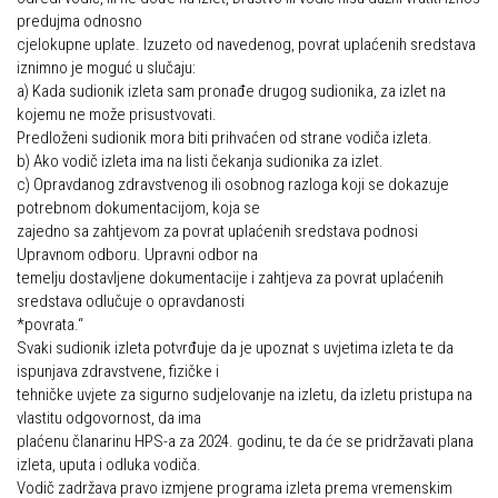
predujma odnosno
Povijest Markacijske komisije
cjelokupne uplate. Izuzeto od navedenog, povrat uplaćenih sredstava
iznimno je moguć u slučaju:
a) Kada sudionik izleta sam pronađe drugog sudionika, za izlet na
kojemu ne može prisustvovati.
Predloženi sudionik mora biti prihvaćen od strane vodiča izleta.
b) Ako vodič izleta ima na listi čekanja sudionika za izlet.
c) Opravdanog zdravstvenog ili osobnog razloga koji se dokazuje
potrebnom dokumentacijom, koja se
zajedno sa zahtjevom za povrat uplaćenih sredstava podnosi
Upravnom odboru. Upravni odbor na
temelju dostavljene dokumentacije i zahtjeva za povrat uplaćenih
sredstava odlučuje o opravdanosti
*povrata.“
Svaki sudionik izleta potvrđuje da je upoznat s uvjetima izleta te da
ispunjava zdravstvene, fizičke i
tehničke uvjete za sigurno sudjelovanje na izletu, da izletu pristupa na
vlastitu odgovornost, da ima
plaćenu članarinu HPS-a za 2024. godinu, te da će se pridržavati plana
izleta, uputa i odluka vodiča.
Vodič zadržava pravo izmjene programa izleta prema vremenskim