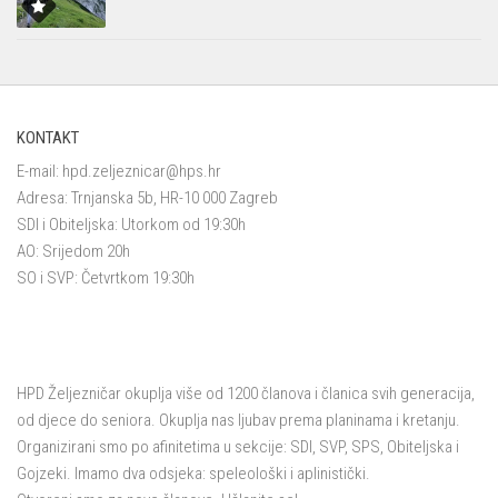
KONTAKT
E-mail:
hpd.zeljeznicar@hps.hr
Adresa: Trnjanska 5b, HR-10 000 Zagreb
SDI i Obiteljska: Utorkom od 19:30h
AO: Srijedom 20h
SO i SVP: Četvrtkom 19:30h
HPD Željezničar okuplja više od 1200 članova i članica svih generacija,
od djece do seniora. Okuplja nas ljubav prema planinama i kretanju.
Organizirani smo po afinitetima u sekcije: SDI, SVP, SPS, Obiteljska i
Gojzeki. Imamo dva odsjeka: speleološki i aplinistički.