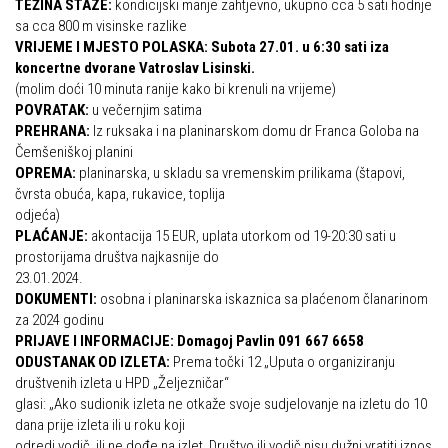
TEŽINA STAZE:
kondicijski manje zahtjevno, ukupno cca 5 sati hodnje
Dan Željezničara na Oštrcu
sa cca 800 m visinske razlike
Alpinisti
Putopisi
VRIJEME I MJESTO POLASKA: Subota 27.01. u 6:30 sati iza
Skijaši
koncertne dvorane Vatroslav Lisinski.
Put ekspedicionizma
(molim doći 10 minuta ranije kako bi krenuli na vrijeme)
POVRATAK:
u večernjim satima
Ojos del Salado
PREHRANA:
Iz ruksaka i na planinarskom domu dr Franca Goloba na
Slavko Patačko
Čemšeniškoj planini
OPREMA:
planinarska, u skladu sa vremenskim prilikama (štapovi,
Tomislav Zoričić – Tom
čvrsta obuća, kapa, rukavice, toplija
Damir Bajs
odjeća)
PLAĆANJE:
akontacija 15 EUR, uplata utorkom od 19-20:30 sati u
Dijana Petrak
prostorijama društva najkasnije do
23.01.2024.
Željko Brdal
DOKUMENTI:
osobna i planinarska iskaznica sa plaćenom članarinom
Markacijska komisija
za 2024 godinu
PRIJAVE I INFORMACIJE: Domagoj Pavlin 091 667 6658
Dosadašnje aktivnosti
ODUSTANAK OD IZLETA:
Prema točki 12 „Uputa o organiziranju
društvenih izleta u HPD „Željezničar“
Novosti Markacijske komisije
glasi: „Ako sudionik izleta ne otkaže svoje sudjelovanje na izletu do 10
Plan aktivnosti za 2025. godinu
dana prije izleta ili u roku koji
odredi vodič, ili ne dođe na izlet, Društvo ili vodič nisu dužni vratiti iznos
Putevi koje održava HPD Željezničar