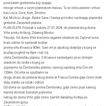
povezanim grebenima koji spajaju
Alpinistička škola
Obiteljska
mnoge vrhove u ovom planinskom masivu. Tu se ističu planine i vrhovi
kao Lisca, Gore, Kum, Šmohor,
Speleološka škola HPD Željezničar
Plan izleta Obiteljske sekcije za 2026. godinu
Kal, Mrzlica i druge. Rijeke Sava i Savinja prirodno razdvajaju planinske
Obilaznice
grebene Zasavskih planina.
Izleti
PLAN IZLETA: Polazak u subotu 27.01.2024. do planinarskog doma
Gojzerica
Izvješća s izleta Obiteljske sekcije
Vrhe preko Krškog, Zidanog Mosta i
Trbovlja. Od doma Vrhe krećemo laganim silaskom do Zajčeve koče,
Špiljama Lijepe Naše
Pruži mi ruku – OSI
kraći odmor te nastavak hodnje
Hrvatske planinarske kuće
prema vrhu Krvavica 909m. Sam vrh je alpskog obilježja s kojeg se
OSI Novosti
pružaju pogledi na Alpe i naš cilj
50 vrhova za 50 godina društva
Izleti
izleta Čemšenišku planinu. S Krvavice nastavljamo prvo strmijim
Od vrha do vrha
silaskom do sedla s kojeg se
Izvješća s izleta OSI
uspinjemo na Čemšenišku planinu i njenog najvišeg vrha Črni vrh
4 godišnja doba na Oštrcu
Visokogorci
1204m. Od vrha se spuštamo na
Beži Jankec
drugu stranu do planinarskog doma dr Franca Goloba gdje ćemo imati
Novosti SVP
dulju stanku za ručak i odmor.
Pohodi
Od doma se spuštamo prema Čemšeniku, gdje ćemo prije samog
Povijest SVP
mjesta skrenuti šumskim putevima
Noćni pohod na Oštrc
Izvješća s izleta SVP
natrag do doma Vrhe gdje ćemo završiti današnju hodnju po
Dragojlinom stazom na Okić
Zasavskom gorju.
Speleolozi