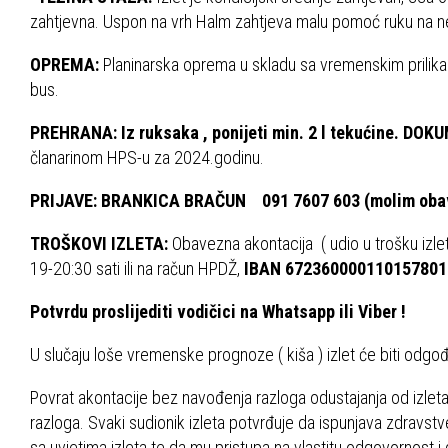
zahtjevna. Uspon na vrh Halm zahtjeva malu pomoć ruku na n
OPREMA:
Planinarska oprema u skladu sa vremenskim prilikam
bus.
PREHRANA: Iz ruksaka , ponijeti min. 2 l tekućine.
DOKU
članarinom HPS-u za 202
PRIJAVE: BRANKICA BRAČUN 091 7607 6
TROŠKOVI IZLETA:
Obavezna akontacija ( udio u trošku izlet
19-20:30 sati ili na račun HPDŽ,
IBAN 6723600001101578015 
Potvrdu proslijediti vodičici na Whatsapp ili Viber !
U slučaju loše vremenske prognoz
Povrat akontacije bez navođenja razloga odustajanja od izlet
razloga. Svaki sudionik izleta potvrđuje da ispunjava zdravstve
sa uvjetima izleta te da mu pristupa na vlastitu odgovornost i 