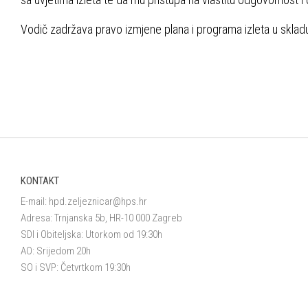
Vodič zadržava pravo izmjene plana i programa izleta u skladu
KONTAKT
E-mail:
hpd.zeljeznicar@hps.hr
Adresa: Trnjanska 5b, HR-10 000 Zagreb
SDI i Obiteljska: Utorkom od 19:30h
AO: Srijedom 20h
SO i SVP: Četvrtkom 19:30h