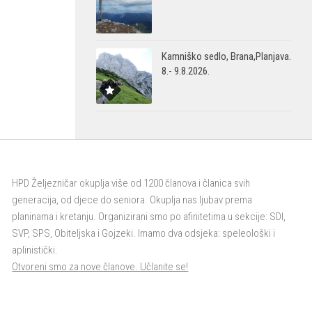
Kamniško sedlo, Brana,Planjava.
8.- 9.8.2026.
HPD Željezničar okuplja više od 1200 članova i članica svih
generacija, od djece do seniora. Okuplja nas ljubav prema
planinama i kretanju. Organizirani smo po afinitetima u sekcije: SDI,
SVP, SPS, Obiteljska i Gojzeki. Imamo dva odsjeka: speleološki i
aplinistički.
Otvoreni smo za nove članove. Učlanite se!