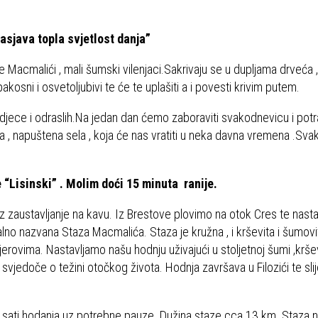
asjava topla svjetlost danja”
 Macmalići , mali šumski vilenjaci.Sakrivaju se u dupljama drveća ,
osni i osvetoljubivi te će te uplašiti a i povesti krivim putem.
 djece i odraslih.Na jedan dan ćemo zaboraviti svakodnevicu i potra
ena , napuštena sela , koja će nas vratiti u neka davna vremena .S
 “Lisinski” . Molim doći 15 minuta ranije.
z zaustavljanje na kavu. Iz Brestove plovimo na otok Cres te nast
alno nazvana Staza Macmalića. Staza je kružna , i krševita i šumovit
erovima. Nastavljamo našu hodnju uživajući u stoljetnoj šumi ,krše
 svjedoče o težini otočkog života. Hodnja završava u Filozići te sli
 6 sati hodanja uz potrebne pauze. Dužina staze cca 13 km. Staza ni