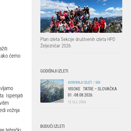
Plan izleta Sekcije društvenih izleta HPD
Željezničar 2026.
žiti
vakako ćemo
GODIŠNJI IZLETI
GODISNJI IZLET
/
SDI
avljamo
VISOKE TATRE – SLOVAČKA
01.-08.08.2026.
a. Ispenjati
12 SIJ, 2026
vitim
jedi vožnja
BUDUĆI IZLETI
je tehnički