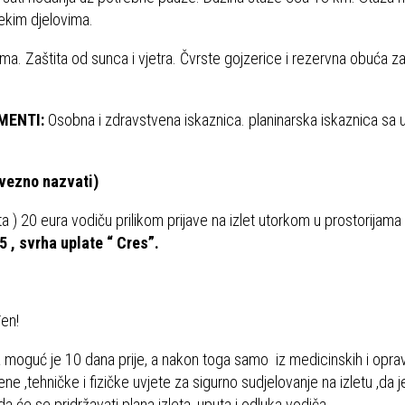
ekim djelovima.
a. Zaštita od sunca i vjetra. Čvrste gojzerice i rezervna obuća z
MENTI:
Osobna i zdravstvena iskaznica. planinarska iskaznica sa
4.godinu.
03 (molim obavezno nazvati)
a ) 20 eura vodiču prilikom prijave na izlet utorkom u prostorijam
, svrha uplate “ Cres”.
e ( kiša ) izlet će biti odgođen!
a moguć je 10 dana prije, a nakon toga samo iz medicinskih i opra
ne ,tehničke i fizičke uvjete za sigurno sudjelovanje na izletu ,da 
da će se pridržavati plana izleta ,uputa i odluka vodiča