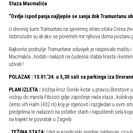
Staza Macmalića
“Ovdje ispod panja najljepše se sanja dok Tramuntanu ob
U drevnoj šumi Tramuntani na sjevernoj strani otoka Cresa žive
dobroćudni su ali ako se poremeti mir njihova doma postanu pak
Bajkovito područje Tramuntane oduvijek je raspirivalo maštu i
Macmalića , hodati i nailaziti na čudesna stabla hrasta i kest
uživati !
POLAZAK : 13.01.’24. u 5,30 sati sa parkinga iza Dvorane
PLAN IZLETA :
Vožnja kroz Gorski kotar u pravcu Brestove u
vožnju do mjesta Filozoći gdje započinje naša staza , kolokvij
ćemo vrh Halm (432 m) koji je stjenovit i razgledan u svim smj
predjelima te nailazeći na ostatke starih i napuštenih sela koja
na trajekt te povratak u Zagreb
TEŽINA STAZA:
Izlet je kondicijski srednje zahtjevan, cca