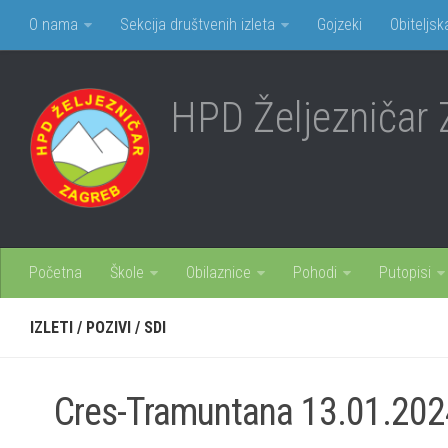
O nama
Sekcija društvenih izleta
Gojzeki
Obiteljsk
HPD Željezničar 
Početna
Škole
Obilaznice
Pohodi
Putopisi
IZLETI
/
POZIVI
/
SDI
Cres-Tramuntana 13.01.2024