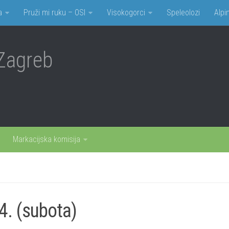
a
Pruži mi ruku – OSI
Visokogorci
Speleolozi
Alpin
Zagreb
Markacijska komisija
. (subota)