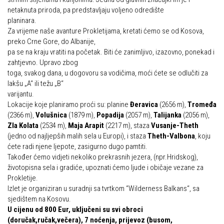
netaknuta priroda, pa predstavljaju voljeno odredište
Obilaznice
Obiteljska
planinara.
Gojzerica
Za vrijeme naše avanture Prokletijama, kretati ćemo se od Kosova,
Plan izleta Obiteljske sekcije za 2026. godinu
preko Crne Gore, do Albanije,
Špiljama Lijepe Naše
Izleti
pa se na kraju vratiti na početak. Biti će zanimljivo, izazovno, ponekad i
Hrvatske planinarske kuće
zahtjevno. Upravo zbog
Izvješća s izleta Obiteljske sekcije
toga, svakog dana, u dogovoru sa vodičima, moći ćete se odlučiti za
50 vrhova za 50 godina društva
lakšu „A“ ili težu „B“
Pruži mi ruku – OSI
varijantu.
Od vrha do vrha
OSI Novosti
Lokacije koje planiramo proći su: planine
Đeravica
(2656 m),
Tromeđa
4 godišnja doba na Oštrcu
(2366 m),
Volušnica
(1879 m),
Popadija
(2057 m),
Talijanka
(2056 m),
Izleti
Zla Kolata
(2534 m),
Maja Arapit
(2217 m), staza
Vusanje-Theth
Beži Jankec
Izvješća s izleta OSI
(jedno od najljepših malih sela u Europi), i staza
Theth-Valbona
, koju
Pohodi
ćete radi njene ljepote, zasigurno dugo pamtiti.
Visokogorci
Također ćemo vidjeti nekoliko prekrasnih jezera, (npr.Hridskog),
Noćni pohod na Oštrc
životopisna sela i gradiće, upoznati ćemo ljude i običaje vezane za
Novosti SVP
Prokletije.
Dragojlinom stazom na Okić
Povijest SVP
Izlet je organiziran u suradnji sa tvrtkom “Wilderness Balkans“, sa
Dan Željezničara na Oštrcu
sjedištem na Kosovu.
Izvješća s izleta SVP
U cijenu od 800 Eur, uključeni su svi obroci
Putopisi
(doručak,ručak,večera), 7 noćenja, prijevoz (busom,
Speleolozi