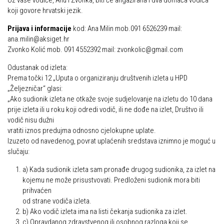
Uz vaše vodiče, Anu i Zvonka, biti će angažirana i dva domaća vodiča
koji govore hrvatski jezik.
Prijava i informacije
kod: Ana Milin mob.091 6526239 mail:
ana.milin@aksiget.hr
Zvonko Kolić mob. 091 4552392 mail: zvonkolic@gmail.com
Odustanak od izleta:
Prema točki 12 „Uputa o organiziranju društvenih izleta u HPD
„Željezničar“ glasi:
„Ako sudionik izleta ne otkaže svoje sudjelovanje na izletu do 10 dana
prije izleta ili u roku koji odredi vodič, ili ne dođe na izlet, Društvo ili
vodič nisu dužni
vratiti iznos predujma odnosno cjelokupne uplate.
Izuzeto od navedenog, povrat uplaćenih sredstava iznimno je moguć u
slučaju:
a) Kada sudionik izleta sam pronađe drugog sudionika, za izlet na
kojemu ne može prisustvovati. Predloženi sudionik mora biti
prihvaćen
od strane vodiča izleta.
b) Ako vodič izleta ima na listi čekanja sudionika za izlet.
c) Opravdanog zdravstvenog ili osobnog razloga koji se