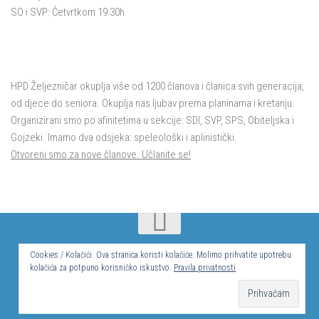
SO i SVP: Četvrtkom 19:30h
HPD Željezničar okuplja više od 1200 članova i članica svih generacija,
od djece do seniora. Okuplja nas ljubav prema planinama i kretanju.
Organizirani smo po afinitetima u sekcije: SDI, SVP, SPS, Obiteljska i
Gojzeki. Imamo dva odsjeka: speleološki i aplinistički.
Otvoreni smo za nove članove. Učlanite se!
© Hrvatsko planinarsko društvo Željezničar 2024.
Cookies / Kolačići. Ova stranica koristi kolačiće. Molimo prihvatite upotrebu
kolačića za potpuno korisničko iskustvo.
Pravila privatnosti