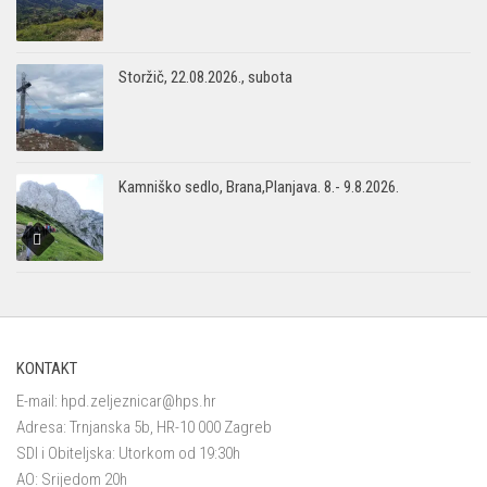
Storžič, 22.08.2026., subota
Kamniško sedlo, Brana,Planjava. 8.- 9.8.2026.
KONTAKT
E-mail:
hpd.zeljeznicar@hps.hr
Adresa: Trnjanska 5b, HR-10 000 Zagreb
SDI i Obiteljska: Utorkom od 19:30h
AO: Srijedom 20h