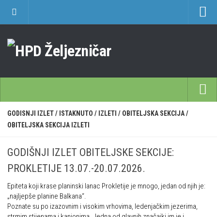
O nama
Učlanjenje
Planinarski dom Željezničar na Oštrcu
Časopis Cipelcug
Povijest društva
Početna
GODISNJI IZLET
/
ISTAKNUTO
/
IZLETI
/
OBITELJSKA SEKCIJA
/
Kontakt
OBITELJSKA SEKCIJA IZLETI
Škole
Sekcija društvenih izleta
Opća planinarska škola 9. 3. – 17. 5. 2026.
Plan izleta Sekcije društvenih izleta HPD Željezničar 2025
GODIŠNJI IZLET OBITELJSKE SEKCIJE:
Često postavljana pitanja
Novosti u SDI-u
PROKLETIJE 13.07.-20.07.2026.
Visokogorska škola
Izvješća SDI-a
Epiteta koji krase planinski lanac Prokletije je mnogo, jedan od njih je:
Alpinistička škola
„najljepše planine Balkana“.
Povijesti SDI
Poznate su po izazovnim i visokim vrhovima, ledenjačkim jezerima,
Speleološka škola HPD Željezničar
Gojzeki
strmim stijenama i kanjonima. Jedna od glavnih značajki im je i