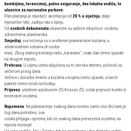
kombijima, terencima), putno osiguranje, dva lokalna vodiča, te
Put ekspedicionizma
Alpinisti
ulaznice za nacionalne parkove.
Ojos del Salado
Plan plaćanja je slijedeći: akontacija od
20 % u siječnju
, dalje
Skijaši
mjesečne rate, zadnja rata u lipnju.
Slavko Patačko
Od
osobnih dokumenata
obavezne su važeće iskaznice: osobna,
Tomislav Zoričić – Tom
zdravstvena, planinarska.
Smještaj
: sva noćenja su u uređenim planinarskim kućama, u
Damir Bajs
višekrevetnim sobama (4 osobe
max). Zbog stalnog kretanja naše „karavane“, svaki dan ćemo spavati
Dijana Petrak
na drugom mjestu.
Željko Brdal
Prehrana
: U cijenu izleta uključena su tri obroka dnevno, počevši sa
večerom prvog dana.
Markacijska komisija
Večere i doručke imamo u kućama u kojima ćemo spavati, a lunch
Dosadašnje aktivnosti
pakete ćemo nositi na hodnju.
Prijevoz
: udobnim autobusom ZG-Kosovo-ZG, ostali prijevozi kombi ili
Novosti Markacijske komisije
terenskim vozilima.
Plan aktivnosti za 2025. godinu
Napomena
: Na planinarenje svakog dana nosimo samo ono što nam je
Putevi koje održava HPD Željezničar
tog dana potrebno, sva
ostala prtljaga i oprema, biti će svakog dana prevezena vozilima, na
Povijest Markacijske komisije
mjesta noćenja!