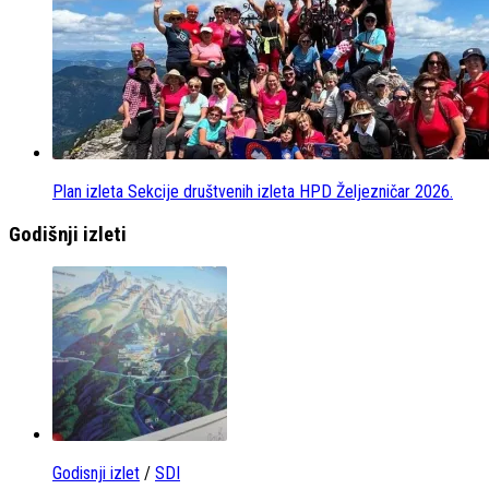
Plan izleta Sekcije društvenih izleta HPD Željezničar 2026.
Godišnji izleti
Godisnji izlet
/
SDI