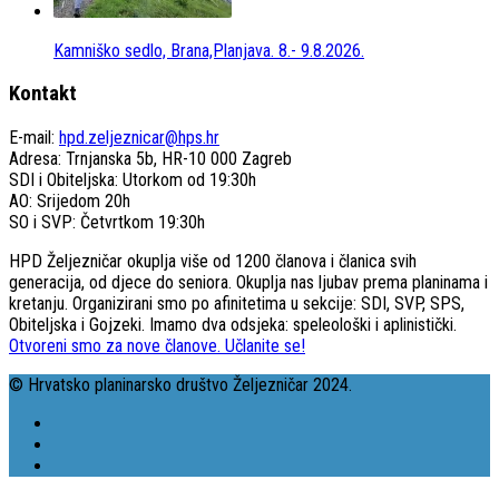
Kamniško sedlo, Brana,Planjava. 8.- 9.8.2026.
Kontakt
E-mail:
hpd.zeljeznicar@hps.hr
Adresa: Trnjanska 5b, HR-10 000 Zagreb
SDI i Obiteljska: Utorkom od 19:30h
AO: Srijedom 20h
SO i SVP: Četvrtkom 19:30h
HPD Željezničar okuplja više od 1200 članova i članica svih
generacija, od djece do seniora. Okuplja nas ljubav prema planinama i
kretanju. Organizirani smo po afinitetima u sekcije: SDI, SVP, SPS,
Obiteljska i Gojzeki. Imamo dva odsjeka: speleološki i aplinistički.
Otvoreni smo za nove članove. Učlanite se!
© Hrvatsko planinarsko društvo Željezničar 2024.