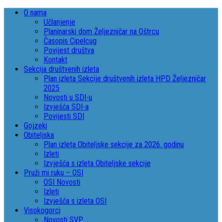
O nama
Učlanjenje
Planinarski dom Željezničar na Oštrcu
Časopis Cipelcug
Povijest društva
Kontakt
Sekcija društvenih izleta
Plan izleta Sekcije društvenih izleta HPD Željezničar
2025
Novosti u SDI-u
Izvješća SDI-a
Povijesti SDI
Gojzeki
Obiteljska
Plan izleta Obiteljske sekcije za 2026. godinu
Izleti
Izvješća s izleta Obiteljske sekcije
Pruži mi ruku – OSI
OSI Novosti
Izleti
Izvješća s izleta OSI
Visokogorci
Novosti SVP