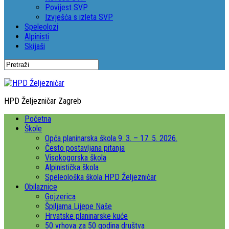
Povijest SVP
Izvješća s izleta SVP
Speleolozi
Alpinisti
Skijaši
HPD Željezničar Zagreb
Početna
Škole
Opća planinarska škola 9. 3. – 17. 5. 2026.
Često postavljana pitanja
Visokogorska škola
Alpinistička škola
Speleološka škola HPD Željezničar
Obilaznice
Gojzerica
Špiljama Lijepe Naše
Hrvatske planinarske kuće
50 vrhova za 50 godina društva