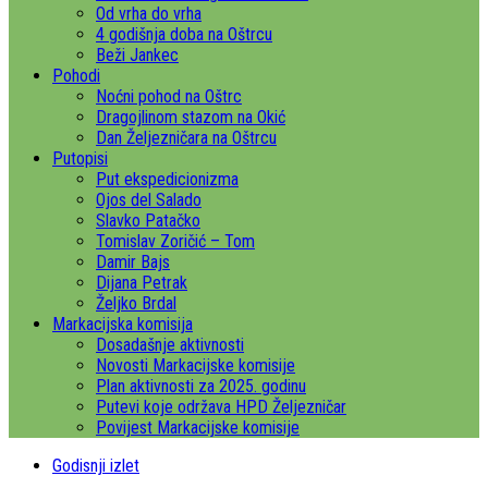
Od vrha do vrha
4 godišnja doba na Oštrcu
Beži Jankec
Pohodi
Noćni pohod na Oštrc
Dragojlinom stazom na Okić
Dan Željezničara na Oštrcu
Putopisi
Put ekspedicionizma
Ojos del Salado
Slavko Patačko
Tomislav Zoričić – Tom
Damir Bajs
Dijana Petrak
Željko Brdal
Markacijska komisija
Dosadašnje aktivnosti
Novosti Markacijske komisije
Plan aktivnosti za 2025. godinu
Putevi koje održava HPD Željezničar
Povijest Markacijske komisije
Godisnji izlet