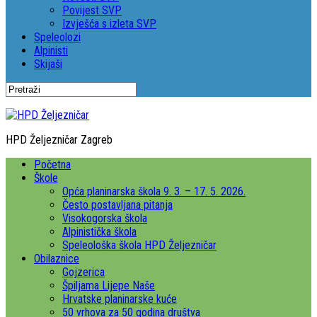
Povijest SVP
Izvješća s izleta SVP
Speleolozi
Alpinisti
Skijaši
HPD Željezničar Zagreb
Početna
Škole
Opća planinarska škola 9. 3. – 17. 5. 2026.
Često postavljana pitanja
Visokogorska škola
Alpinistička škola
Speleološka škola HPD Željezničar
Obilaznice
Gojzerica
Špiljama Lijepe Naše
Hrvatske planinarske kuće
50 vrhova za 50 godina društva