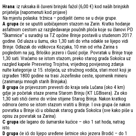
Hrana
: iz ruksaka ili čuveni brinjski fažol (6,00 €) kod naših brinjskih
prijatelja (napomenuti kod prijave)
Na mjestu polaska: tržnica – podijelit ćemo se u dvije grupe.
A grupa
će se uputiti uobičajenom stazom na Zarin. Kratko hodanje
asfaltnom cestom uz razgledavanje poučnih ploča koje su članovi PD
“Škamnice“ u suradnji sa TZ općine Brinje postavili u studenom 2017.
godine. Od ulaza u šumu, oko 1,30 sati do vrha odakle se lijepo vidi
Brinje. Odlazak do vidikovca Kozjaka, 10 min od vrha Zarina s
pogledom na jug, Brloško jezero i Gusić polje. Povratak u Brinje traje
1,30 sati. Vraćamo se istom stazom, preko starog grada Sokolca uz
razgled kapele Presvetog Trojstva, vrijednog povijesnog zdanja
nulte kategorije iz 15. stoljeća, uz stručnog vodiča, stari most koji je
izgrađen 1800 godine na trasi Jozefinske ceste, spomenik mineru
(zanimanju mnogih starih Brinjaka).
B grupa
će prijevozom prevesti do kraja sela Lučana (oko 4 km)
gdje je početak staze prema Starom Brinju (KT LGBisera). Za oko
1,30 sati stići ćemo do vršne stijene Starog Brinja. Nakon kratkog
odmora ćemo se istom stazom vratiti u Brinje. I ova grupa će nakon
povratka u Brinje ići u obilazak starog grada Sokolca (sve kako piše u
opisu za povratak sa Zarina).
C grupa
ide lagano do šumarske kućice – oko 1 sat hoda, natrag
isto.
D grupa
će ići do lijepo uređene šetnice oko jezera Brodić – do 1