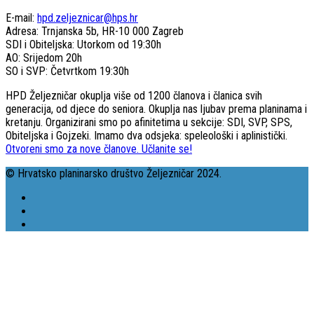
E-mail:
hpd.zeljeznicar@hps.hr
Adresa: Trnjanska 5b, HR-10 000 Zagreb
SDI i Obiteljska: Utorkom od 19:30h
AO: Srijedom 20h
SO i SVP: Četvrtkom 19:30h
HPD Željezničar okuplja više od 1200 članova i članica svih
generacija, od djece do seniora. Okuplja nas ljubav prema planinama i
kretanju. Organizirani smo po afinitetima u sekcije: SDI, SVP, SPS,
Obiteljska i Gojzeki. Imamo dva odsjeka: speleološki i aplinistički.
Otvoreni smo za nove članove. Učlanite se!
© Hrvatsko planinarsko društvo Željezničar 2024.