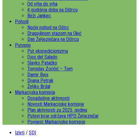
Od vrha do vrha
4 godišnja doba na Oštrcu
Beži Jankec
Pohodi
Noćni pohod na Oštrc
Dragojlinom stazom na Okić
Dan Željezničara na Oštrcu
Putopisi
Put ekspedicionizma
Ojos del Salado
Slavko Patačko
Tomislav Zoričić – Tom
Damir Bajs
Dijana Petrak
Željko Brdal
Markacijska komisija
Dosadašnje aktivnosti
Novosti Markacijske komisije
Plan aktivnosti za 2025. godinu
Putevi koje održava HPD Željezničar
Povijest Markacijske komisije
Izleti
/
SDI