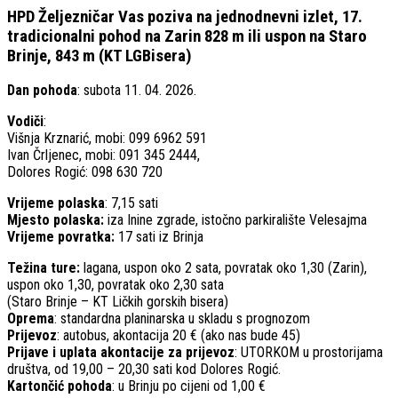
HPD Željezničar Vas poziva na jednodnevni izlet, 17.
tradicionalni pohod na Zarin 828 m ili uspon na Staro
Brinje, 843 m (KT LGBisera)
Dan pohoda
: subota 11. 04. 2026.
Vodiči
:
Višnja Krznarić, mobi: 099 6962 591
Ivan Črljenec, mobi: 091 345 2444,
Dolores Rogić: 098 630 720
Vrijeme polaska
: 7,15 sati
Mjesto polaska:
iza Inine zgrade, istočno parkiralište Velesajma
Vrijeme povratka:
17 sati iz Brinja
Težina ture:
lagana, uspon oko 2 sata, povratak oko 1,30 (Zarin),
uspon oko 1,30, povratak oko 2,30 sata
(Staro Brinje – KT Ličkih gorskih bisera)
Oprema
: standardna planinarska u skladu s prognozom
Prijevoz
: autobus, akontacija 20 € (ako nas bude 45)
Prijave i uplata akontacije za prijevoz
: UTORKOM u prostorijama
društva, od 19,00 – 20,30 sati kod Dolores Rogić.
Kartončić pohoda
: u Brinju po cijeni od 1,00 €