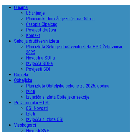
O nama
Učlanjenje
Planinarski dom Željezničar na Oštrcu
Časopis Cipelcug
Povijest društva
Kontakt
Sekcija društvenih izleta
Plan izleta Sekcije društvenih izleta HPD Željezničar
2025
Novosti u SDI-u
Izvješća SDI-a
Povijesti SDI
Gojzeki
Obiteljska
Plan izleta Obiteljske sekcije za 2026. godinu
Izleti
Izvješća s izleta Obiteljske sekcije
Pruži mi ruku – OSI
OSI Novosti
Izleti
Izvješća s izleta OSI
Visokogorci
Novosti SVP