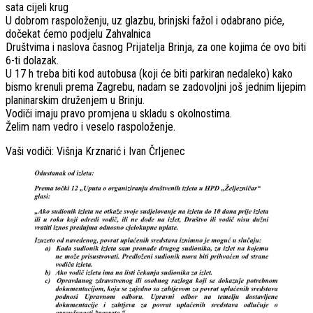
sata cijeli krug
U dobrom raspoloženju, uz glazbu, brinjski fažol i odabrano piće,
dočekat ćemo podjelu Zahvalnica
Društvima i naslova časnog Prijatelja Brinja, za one kojima će ovo biti
6-ti dolazak.
U 17 h treba biti kod autobusa (koji će biti parkiran nedaleko) kako
bismo krenuli prema Zagrebu, nadam se zadovoljni još jednim lijepim
planinarskim druženjem u Brinju.
Vodiči imaju pravo promjena u skladu s okolnostima.
Želim nam vedro i veselo raspoloženje.
Vaši vodiči: Višnja Krznarić i Ivan Črljenec