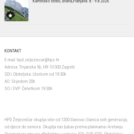
Kamniško sedlo, Brana,Planjava. 8.- 9.8.2026.
KONTAKT
E-mail:
hpd.zeljeznicar@hps.hr
Adresa: Trnjanska 5b, HR-10 000 Zagreb
SDI i Obiteljska: Utorkom od 19:30h
AO: Srijedom 20h
SO i SVP: Četvrtkom 19:30h
HPD Željezničar okuplja više od 1200 članova i članica svih generacija,
od djece do seniora. Okuplja nas ljubav prema planinama i kretanju.