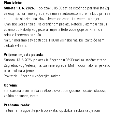
Plan izleta:
Obilaznice
Obiteljska
Subota 13. 6. 2026.
– polazak u 05.30 sati sa istočnog parkirališta Zg
velesajma, iza Inine zgrade, vozimo se autocestom prema Ljubljani i sa
Gojzerica
Plan izleta Obiteljske sekcije za 2026. godinu
autoceste silazimo na izlazu Jesenice zapad i krećemo u smjeru
Špiljama Lijepe Naše
Kranjske Gore i Italije. Na graničnom prelazu Rateče ulazimo u Italiju i
Izleti
vozimo do Rabeljskog jezera i mjesta Bele vode gdje parkiramo i
Hrvatske planinarske kuće
Izvješća s izleta Obiteljske sekcije
odakle krećemo na našu turu.
50 vrhova za 50 godina društva
Na turi moramo savladati cca 1100 m visinske razlike i za to će nam
Pruži mi ruku – OSI
trebati 3-4 sata.
Od vrha do vrha
OSI Novosti
Vrijeme i mjesto polaska:
4 godišnja doba na Oštrcu
Izleti
Subota, 13. 6.2026. polazak iz Zagreba u 05:30 sati sa istočne strane
Beži Jankec
Zagrebačkog Velesajma, iza Inine zgrade. Molim doći malo ranije kako
Izvješća s izleta OSI
bi krenuli na vrijeme.
Pohodi
Povratak u Zagreb u večernjim satima.
Visokogorci
Noćni pohod na Oštrc
Oprema
:
Novosti SVP
standardna planinarska za Alpe u ovo doba godine, hodački štapovi,
Dragojlinom stazom na Okić
Povijest SVP
zaštita od sunca, vjetra..
Dan Željezničara na Oštrcu
Izvješća s izleta SVP
Prehrana i voda
:
Putopisi
na turi nema ugostiteljskih objekata, opskrba iz ruksaka tijekom
Speleolozi