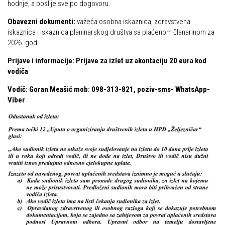
hodnje, a poslije sve po dogovoru.
Put ekspedicionizma
Alpinisti
Obavezni dokumenti:
važeća osobna iskaznica, zdravstvena
Ojos del Salado
Skijaši
iskaznica i iskaznica planinarskog društva sa plaćenom članarinom za
Slavko Patačko
2026. god.
Tomislav Zoričić – Tom
Prijave i informacije: Prijave za izlet uz akontaciju 20 eura kod
vodiča
Damir Bajs
Dijana Petrak
Vodič: Goran Meašić mob: 098-313-821, poziv-sms- WhatsApp-
Viber
Željko Brdal
Markacijska komisija
Dosadašnje aktivnosti
Novosti Markacijske komisije
Plan aktivnosti za 2025. godinu
Putevi koje održava HPD Željezničar
Povijest Markacijske komisije