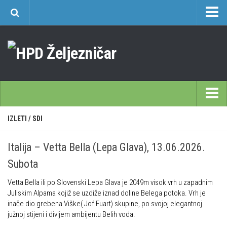
O nama
Učlanjenje
Planinarski dom Željezničar na Oštrcu
Časopis Cipelcug
Povijest društva
Početna
IZLETI
/
SDI
Kontakt
Škole
Sekcija društvenih izleta
Italija – Vetta Bella (Lepa Glava), 13.06.2026.
Opća planinarska škola 9. 3. – 17. 5. 2026.
Plan izleta Sekcije društvenih izleta HPD Željezničar 2025
Subota
Često postavljana pitanja
Novosti u SDI-u
Vetta Bella ili po Slovenski Lepa Glava je 2049m visok vrh u zapadnim
Visokogorska škola
Izvješća SDI-a
Juliskim Alpama kojiž se uzdiže iznad doline Belega potoka. Vrh je
Alpinistička škola
inače dio grebena Viške( Jof Fuart) skupine, po svojoj elegantnoj
Povijesti SDI
južnoj stijeni i divljem ambijentu Belih voda.
Speleološka škola HPD Željezničar
Gojzeki