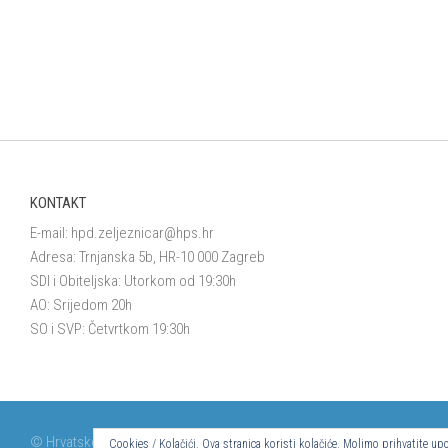
KONTAKT
E-mail:
hpd.zeljeznicar@hps.hr
Adresa: Trnjanska 5b, HR-10 000 Zagreb
SDI i Obiteljska: Utorkom od 19:30h
AO: Srijedom 20h
SO i SVP: Četvrtkom 19:30h
© Hrvatsko planinarsko društvo Željezničar 2024.
Cookies / Kolačići. Ova stranica koristi kolačiće. Molimo prihvatite 