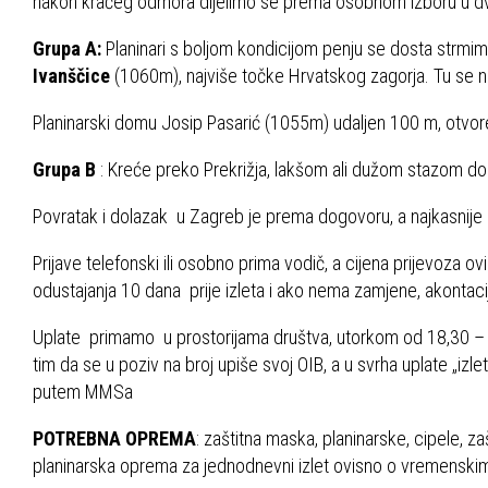
nakon kraćeg odmora dijelimo se prema osobnom izboru u dv
Grupa A:
Planinari s boljom kondicijom penju se dosta strmi
Ivanščice
(1060m), najviše točke Hrvatskog zagorja. Tu se n
Planinarski domu Josip Pasarić (1055m) udaljen 100 m, otvoren
Grupa B
: Kreće preko Prekrižja, lakšom ali dužom stazom do 
Povratak i dolazak u Zagreb je prema dogovoru, a najkasnije u
Prijave telefonski ili osobno prima vodič, a cijena prijevoza ovi
odustajanja 10 dana prije izleta i ako nema zamjene, akontaci
Uplate primamo u prostorijama društva, utorkom od 18,30 – 2
tim da se u poziv na broj upiše svoj OIB, a u svrha uplate „izl
putem MMSa
POTREBNA OPREMA
: zaštitna maska, planinarske, cipele, za
planinarska oprema za jednodnevni izlet ovisno o vremenskim