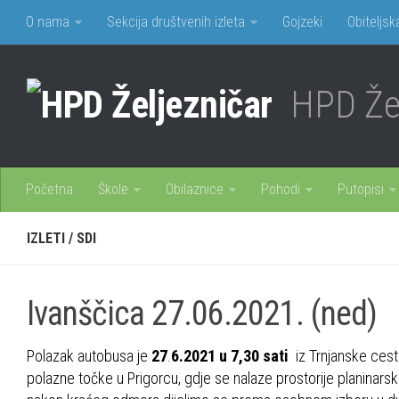
O nama
Sekcija društvenih izleta
Gojzeki
Obiteljsk
HPD Žel
Početna
Škole
Obilaznice
Pohodi
Putopisi
IZLETI
/
SDI
Ivanščica 27.06.2021. (ned)
Polazak autobusa je
27
.
6.2021 u 7,30 sati
iz Trnjanske cest
polazne točke u Prigorcu, gdje se nalaze prostorije planinarsko