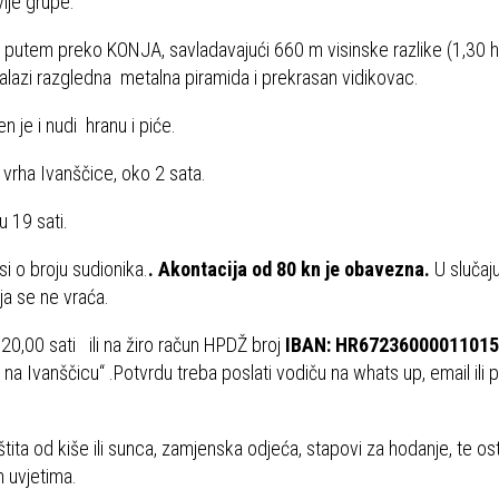
ije grupe:
m putem preko KONJA, savladavajući 660 m visinske razlike (1,30 
alazi razgledna metalna piramida i prekrasan vidikovac.
 je i nudi hranu i piće.
vrha Ivanščice, oko 2 sata.
 19 sati.
si o broju sudionika.
.
Akontacija od 80 kn je obavezna.
U slučaj
ja se ne vraća.
0,00 sati ili na žiro račun HPDŽ broj
IBAN: HR6723600001101
et na Ivanščicu“ .Potvrdu treba poslati vodiču na whats up, email ili
štita od kiše ili sunca, zamjenska odjeća, stapovi za hodanje, te os
 uvjetima.