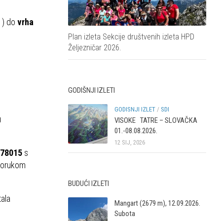
h ) do
vrha
Plan izleta Sekcije društvenih izleta HPD
Željezničar 2026.
GODIŠNJI IZLETI
GODISNJI IZLET
/
SDI
u
VISOKE TATRE – SLOVAČKA
01.-08.08.2026.
12 SIJ, 2026
578015
s
 porukom
BUDUĆI IZLETI
tala
Mangart (2679 m), 12.09.2026.
Subota