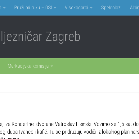
a
Pruži mi ruku – OSI
Visokogorci
Speleolozi
Alpin
jezničar Zagreb
Markacijska komisija
e, iza Koncertne dvorane Vatroslav Lisinski. Vozimo se 1,5 sat do
g kluba Ivanec i kafić. Tu se pridružuju vodiči iz lokalnog planinar