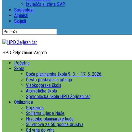
Izvješća s izleta SVP
Speleolozi
Alpinisti
Skijaši
HPD Željezničar Zagreb
Početna
Škole
Opća planinarska škola 9. 3. – 17. 5. 2026.
Često postavljana pitanja
Visokogorska škola
Alpinistička škola
Speleološka škola HPD Željezničar
Obilaznice
Gojzerica
Špiljama Lijepe Naše
Hrvatske planinarske kuće
50 vrhova za 50 godina društva
Od vrha do vrha