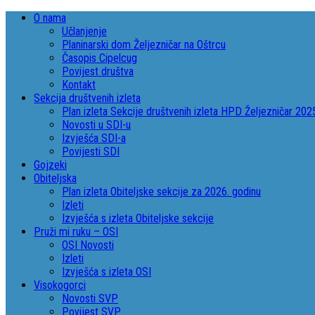
O nama
Učlanjenje
Planinarski dom Željezničar na Oštrcu
Časopis Cipelcug
Povijest društva
Kontakt
Sekcija društvenih izleta
Plan izleta Sekcije društvenih izleta HPD Željezničar 202
Novosti u SDI-u
Izvješća SDI-a
Povijesti SDI
Gojzeki
Obiteljska
Plan izleta Obiteljske sekcije za 2026. godinu
Izleti
Izvješća s izleta Obiteljske sekcije
Pruži mi ruku – OSI
OSI Novosti
Izleti
Izvješća s izleta OSI
Visokogorci
Novosti SVP
Povijest SVP