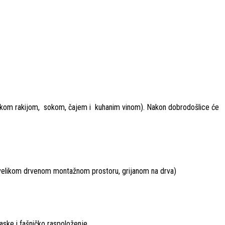
kom rakijom, sokom, čajem i kuhanim vinom). Nakon dobrodošlice će
 u velikom drvenom montažnom prostoru, grijanom na drva)
aske i fašničko raspoloženje.