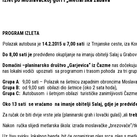
PROGRAM IZLETA
Polazak autobusa je
14.2.2015
u 7,00 sati
iz Trnjanske ceste, iza Ko
Do 8,00 sati je
predviđeno okupljanje na imanju obitelji Salaj u Grabo
Domaćini –planinarsko društvo „Garjevica“ iz Čazme
nas dočekuju
nas lokalni vodiči upoznati sa programom i trasom pohoda za tri grup
Grupa A
: 9,00 sati – Polazak na šetnicu zapadnim obroncima Moslava
Grupa B:
od 9,00 sati obilazi dio šetnice (oko 2 sata hoda),
Grupa C:
Autobusom i šetnjom obilazi turističke zanimljivosti Čazme
Oko 13 sati se vraćamo na imanje obitelji Salaj, gdje je predviđ
Za ručak će biti dvije vrste jela (planinarski grah i lovački gulaš) ,ali
treb
Nakon ručka slijedi metlarska škola: izrada moslavačke „brezovače“/tko
Uz živu svirku lokalnog benda, bit će organiziran ples srca, ples s met