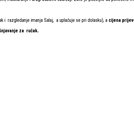
k i razgledanje imanja Salaj, a uplaćuje se pri dolasku), a
cijena prijev
šnjavanje za ručak.
.
ICA PUTA