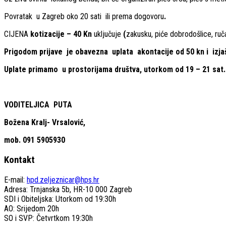
Povratak u Zagreb oko 20 sati ili prema dogovoru
.
CIJENA
kotizacije –
40
Kn
uključuje
(
zakusku, piće dobrodošlice, ruča
Prigodom prijave je obavezna uplata akontacije od 50 kn i izja
Uplate primamo u prostorijama društva, utorkom od 19 – 21 sat
VODITELJ
Božena Kralj- Vrsalović,
mob. 091 5905930
Kontakt
E-mail:
hpd.zeljeznicar@hps.hr
Adresa: Trnjanska 5b, HR-10 000 Zagreb
SDI i Obiteljska: Utorkom od 19:30h
AO: Srijedom 20h
SO i SVP: Četvrtkom 19:30h