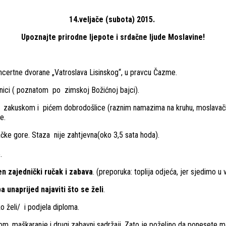
14.veljače (subota) 2015.
Upoznajte prirodne ljepote i srdačne ljude Moslavine!
ncertne dvorane „Vatroslava Lisinskog“, u pravcu Čazme.
vnici ( poznatom po zimskoj Božićnoj bajci).
 zakuskom i pićem dobrodošlice (raznim namazima na kruhu, moslavač
e.
čke gore. Staza nije zahtjevna(oko 3,5 sata hoda).
.
en zajednički ručak
i zabava
. (preporuka: toplija odjeća, jer sjedimo
a unaprijed najaviti što se želi
.
 želi/ i podjela diploma.
lom, maškaranje i drugi zabavni sadržaji. Zato je poželjno da ponesete m