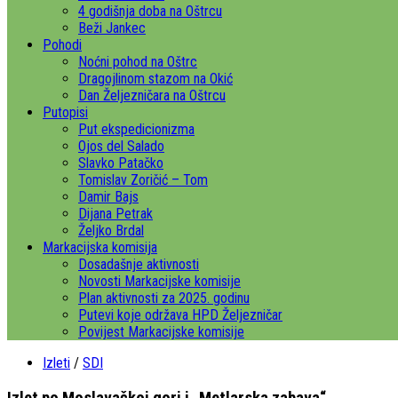
4 godišnja doba na Oštrcu
Beži Jankec
Pohodi
Noćni pohod na Oštrc
Dragojlinom stazom na Okić
Dan Željezničara na Oštrcu
Putopisi
Put ekspedicionizma
Ojos del Salado
Slavko Patačko
Tomislav Zoričić – Tom
Damir Bajs
Dijana Petrak
Željko Brdal
Markacijska komisija
Dosadašnje aktivnosti
Novosti Markacijske komisije
Plan aktivnosti za 2025. godinu
Putevi koje održava HPD Željezničar
Povijest Markacijske komisije
Izleti
/
SDI
Izlet po Moslavačkoj gori i „Metlarska zabava“