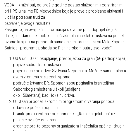
VODA – kružni put, od prošle godine postao službenim, registriranim
Obilaznice
Obiteljska
pri HPS-u na ime PD Medvednica koja je provela propisane aktivnsti i
Gojzerica
uložila potreban trud za
Plan izleta Obiteljske sekcije za 2026. godinu
ostvarenje ovoga rezultata.
Špiljama Lijepe Naše
Zasigurno, na ovaj način informacija o ovome putu doprijet će još
Izleti
dalje, a nadamo se i potaknuti još više planinarskih društava na posjet
Hrvatske planinarske kuće
Izvješća s izleta Obiteljske sekcije
ovome kraju, ili na pohodu ili samostalnim turama, u srcu Male Kapele.
50 vrhova za 50 godina društva
Satnica i programa pohoda po Planinarskom putu „Izvor voda”
Pruži mi ruku – OSI
Od vrha do vrha
Od 9 do 10 sati okupljanje, predbilježba za grah (5€ participacija),
OSI Novosti
prijave sudionika: društava i
4 godišnja doba na Oštrcu
Izleti
pojedinaca kod crkve Sv. Ivana Nepomuka. Možete samostalno u
Beži Jankec
ovom vremenu razgledati spomen
Izvješća s izleta OSI
područje žrtvama DR, Spomen sobu poginulim braniteljima
Pohodi
Visokogorci
Saborskog smještena u školi (udaljena
oko 150metara), kao i lokalnu crkvu.
Noćni pohod na Oštrc
Novosti SVP
U 10 sati bi počeli skromnim programom otvaranja pohoda:
Dragojlinom stazom na Okić
odavanje počasti poginulim
Povijest SVP
braniteljima i civilima kod spomenika „Ranjena golubica” uz
Dan Željezničara na Oštrcu
Izvješća s izleta SVP
paljenje svijeće od strane
Putopisi
organizatora, te pozdrav organizatora i načelnika općine i drugih
Speleolozi