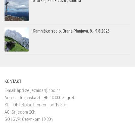
Storžič, 22.08.2026., subota
Kamniško sedlo, Brana,Planjava. 8.- 9.8.2026.
KONTAKT
E-mail:
hpd.zeljeznicar@hps.hr
Adresa: Trnjanska 5b, HR-10 000 Zagreb
SDI i Obiteljska: Utorkom od 19:30h
AO: Srijedom 20h
SO i SVP: Četvrtkom 19:30h