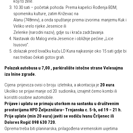
koji to žele.
Put ekspedicionizma
10.30 sati – početak pohoda. Prema kapelici Rođenja BDM,
Alpinisti
spomeniku kulture, zatim Križevac na
Ojos del Salado
Alanu (748mnv), a onda spuštanje prema izvorima: manjemu Kuk i
Skijaši
Slavko Patačko
Veliko vrelo rijeke Jesenice ili
Zelenke (narodni naziv), gdje su i kraća zadržavanja.
Tomislav Zoričić – Tom
Nastavak do Malog vrela Jesenice i obližnje pećine „Lice
Damir Bajs
Isusovo”.
dolazak pred lovačku kuću LD Kuna najkasnije oko 15 sati gdje bi
Dijana Petrak
nas trebao čekati gotov grah.
Željko Brdal
Polazak autobusa u 7,00 , parkiralište istočne strane Velesajma
Markacijska komisija
iza Inine zgrade.
Dosadašnje aktivnosti
Cijena prijevoza ovisi o broju izletnika, a akontacija je
20 eura
.
Ukoliko se prijavi manje od 20 sudionika, iznajmit ćemo kombi ili
Novosti Markacijske komisije
koristiti osobne automobile.
Prijave i uplatu se primaju utorkom na sastanku u društvenim
Plan aktivnosti za 2025. godinu
prostorijama HPD Željezničara– Trnjanska c. 5-b, od 19 – 21 h.
Putevi koje održava HPD Željezničar
Prije uplate (min 20 eura) javiti se vodiču Ivanu Črljenec ili
Dolores Rogić 098 630 720.
Povijest Markacijske komisije
Oprema treba biti planinarska, prilagođena vremenskim uvjetima