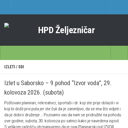
O nama
Učlanjenje
Planinarski dom Željezničar na Oštrcu
Časopis Cipelcug
Povijest društva
Početna
IZLETI
/
SDI
Kontakt
Škole
Sekcija društvenih izleta
Izlet u Saborsko – 9.pohod “Izvor voda”, 29.
Opća planinarska škola 9. 3. – 17. 5. 2026.
Plan izleta Sekcije društvenih izleta HPD Željezničar 2025
kolovoza 2026. (subota)
Često postavljana pitanja
Novosti u SDI-u
Poštovani planinari, rekreativci, sportaši i dr. koji ste prije dolazili i vi
Visokogorska škola
Izvješća SDI-a
koji bi došli prvi puta jer ste čuli da je zanimljivo, da se ima što vidjeti i
da je dobro druženje … Pozivamo vas da nam se pridružite na pohodu
Alpinistička škola
Povijesti SDI
ove godine, subota, 30. kolovoza po satnici kako je navedena ispod.
Speleološka škola HPD Željezničar
Gojzeki
S velikom radošću obznanjujemo da je ovaj Planinarski put IZVOR