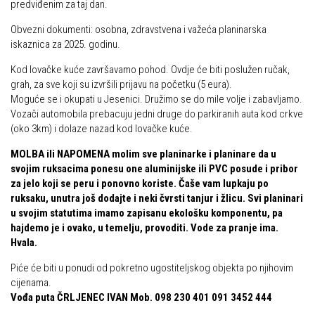
predviđenim za taj dan.
Obvezni dokumenti: osobna, zdravstvena i važeća planinarska
iskaznica za 2025. godinu.
Kod lovačke kuće završavamo pohod. Ovdje će biti poslužen ručak,
grah, za sve koji su izvršili prijavu na početku (5 eura).
Moguće se i okupati u Jesenici. Družimo se do mile volje i zabavljamo.
Vozači automobila prebacuju jedni druge do parkiranih auta kod crkve
(oko 3km) i dolaze nazad kod lovačke kuće.
MOLBA ili NAPOMENA molim sve planinarke i planinare da u
svojim ruksacima ponesu one aluminijske ili PVC posude i pribor
za jelo koji se peru i ponovno koriste. Čaše vam lupkaju po
ruksaku, unutra još dodajte i neki čvrsti tanjur i žlicu. Svi planinari
u svojim statutima imamo zapisanu ekološku komponentu, pa
hajdemo je i ovako, u temelju, provoditi. Vode za pranje ima.
Hvala.
Piće će biti u ponudi od pokretno ugostiteljskog objekta po njihovim
cijenama.
Vođa puta ČRLJENEC IVAN Mob. 098 230 401 091 3452 444