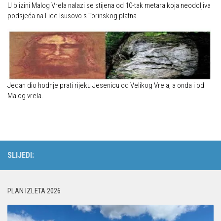
U blizini Malog Vrela nalazi se stijena od 10-tak metara koja neodoljiva
podsjeća na Lice Isusovo s Torinskog platna.
Jedan dio hodnje prati rijeku Jesenicu od Velikog Vrela, a onda i od
Malog vrela.
SLIJEDI:
PLAN IZLETA 2026