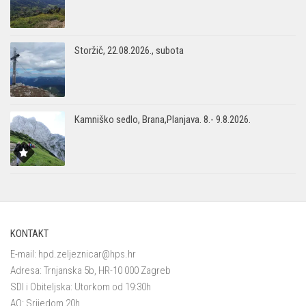
Storžič, 22.08.2026., subota
Kamniško sedlo, Brana,Planjava. 8.- 9.8.2026.
KONTAKT
E-mail:
hpd.zeljeznicar@hps.hr
Adresa: Trnjanska 5b, HR-10 000 Zagreb
SDI i Obiteljska: Utorkom od 19:30h
AO: Srijedom 20h