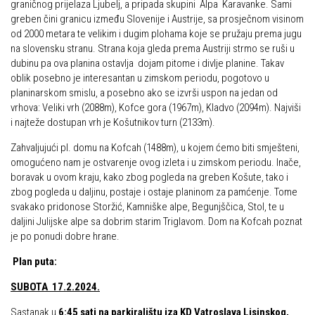
graničnog prijelaza Ljubelj, a pripada skupini Alpa Karavanke. Sami
Alpinistička škola
greben čini granicu između Slovenije i Austrije, sa prosječnom visinom
Obiteljska
od 2000 metara te velikim i dugim plohama koje se pružaju prema jugu
Speleološka škola HPD Željezničar
Plan izleta Obiteljske sekcije za 2026. godinu
na slovensku stranu. Strana koja gleda prema Austriji strmo se ruši u
dubinu pa ova planina ostavlja dojam pitome i divlje planine. Takav
Obilaznice
Izleti
oblik posebno je interesantan u zimskom periodu, pogotovo u
Gojzerica
Izvješća s izleta Obiteljske sekcije
planinarskom smislu, a posebno ako se izvrši uspon na jedan od
vrhova: Veliki vrh (2088m), Kofce gora (1967m), Kladvo (2094m). Najviši
Špiljama Lijepe Naše
Pruži mi ruku – OSI
i najteže dostupan vrh je Košutnikov turn (2133m).
Hrvatske planinarske kuće
OSI Novosti
Zahvaljujući pl. domu na Kofcah (1488m), u kojem ćemo biti smješteni,
50 vrhova za 50 godina društva
omogućeno nam je ostvarenje ovog izleta i u zimskom periodu. Inače,
Izleti
boravak u ovom kraju, kako zbog pogleda na greben Košute, tako i
Od vrha do vrha
Izvješća s izleta OSI
zbog pogleda u daljinu, postaje i ostaje planinom za pamćenje. Tome
4 godišnja doba na Oštrcu
svakako pridonose Storžić, Kamniške alpe, Begunjščica, Stol, te u
Visokogorci
daljini Julijske alpe sa dobrim starim Triglavom. Dom na Kofcah poznat
Beži Jankec
je po ponudi dobre hrane.
Novosti SVP
Pohodi
Povijest SVP
Plan puta:
Noćni pohod na Oštrc
Izvješća s izleta SVP
SUBOTA 17.2.2024.
Dragojlinom stazom na Okić
Speleolozi
Sastanak u
6:45 sati na parkiralištu iza KD Vatroslava Lisinskog,