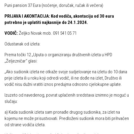
Puni pansion 37 Eura (noćenje, doručak, ručak ili večera)
PRIJAVA I AKONTACIJA: Kod vodiča, akontaciju od 30 eura
potrebno je uplatiti najkasnije do 24.1.2024.
VODIČ:
Željko Novak mob. 091 541 05 71
Odustanak od izleta:
Prema točki 12 „Uputa o organiziranju društvenih izleta u HPD
„Željezničar“ glasi:
„Ako sudionik izleta ne otkaže svoje sudjelovanje na izletu do 10 dana
prije izleta ili u roku koji odredi vodič, ili ne dođe na izlet, Društvo ili
vodič nisu dužni vratiti iznos predujma odnosno cjelokupne uplate.
Izuzeto od navedenog, povrat uplaćenih sredstava iznimno je moguć u
slučaju:
a)
Kada sudionik izleta sam pronađe drugog sudionika, za izlet na
kojemu ne može prisustvovati. Predloženi sudionik mora biti prihvaćen
od strane vodiča izleta.