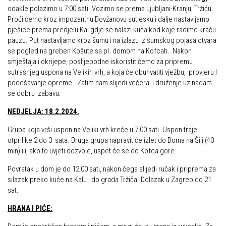
Dan Željezničara na Oštrcu
odakle polazimo u 7:00 sati. Vozimo se prema Ljubljani-Kranju, Tržiću.
Alpinisti
Proći ćemo kroz impozantnu Dovžanovu sutjesku i dalje nastavljamo
Putopisi
pješice prema predjelu Kal gdje se nalazi kuća kod koje radimo kraću
Skijaši
pauzu. Put nastavljamo kroz šumu i na izlazu iz šumskog pojasa otvara
Put ekspedicionizma
se pogled na greben Košute sa pl. domom na Kofcah. Nakon
Ojos del Salado
smještaja i okrijepe, poslijepodne iskoristit ćemo za pripremu
sutrašnjeg uspona na Velikih vrh, a koja će obuhvatiti vježbu, provjeru I
Slavko Patačko
podešavanje opreme. Zatim nam slijedi večera, i druženje uz nadam
Tomislav Zoričić – Tom
se dobru zabavu.
Damir Bajs
NEDJELJA: 18.2.2024.
Dijana Petrak
Grupa koja vrši uspon na Veliki vrh kreće u 7:00 sati. Uspon traje
otprilike 2 do 3 sata. Druga grupa napravit će izlet do Doma na Šiji (40
Željko Brdal
min) ili, ako to uvjeti dozvole, uspet će se do Kofca gore.
Markacijska komisija
Povratak u dom je do 12:00 sati, nakon čega slijedi ručak i priprema za
Dosadašnje aktivnosti
silazak preko kuće na Kalu i do grada Tržiča. Dolazak u Zagreb do 21
sat.
Novosti Markacijske komisije
HRANA I PIĆE:
Plan aktivnosti za 2025. godinu
Putevi koje održava HPD Željezničar