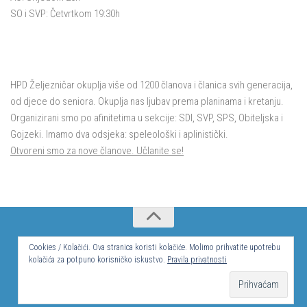
SO i SVP: Četvrtkom 19:30h
HPD Željezničar okuplja više od 1200 članova i članica svih generacija,
od djece do seniora. Okuplja nas ljubav prema planinama i kretanju.
Organizirani smo po afinitetima u sekcije: SDI, SVP, SPS, Obiteljska i
Gojzeki. Imamo dva odsjeka: speleološki i aplinistički.
Otvoreni smo za nove članove. Učlanite se!
© Hrvatsko planinarsko društvo Željezničar 2024.
Cookies / Kolačići. Ova stranica koristi kolačiće. Molimo prihvatite upotrebu
kolačića za potpuno korisničko iskustvo.
Pravila privatnosti