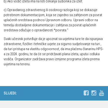
b)
Ako vodič izleta ima na listi čekanja sudionika za izlet.
c)
Opravdanog zdravstvenog ili osobnog razloga koji se dokazuje
potrebnom dokumentacijom, koja se zajedno sa zahtjevom za povrat
uplaćenih sredstava podnosi Upravnom odboru. Upravni odbor na
temelju dostavljene dokumentacije i zahtjeva za povrat uplaćenih
sredstava odlučuje o opravdanosti *povrata.“
Svaki učesnik potvrđuje da je upoznat sa uvjetima ture te da ispunjava
zdravstvene, fizičke i tehničke uvjete za sigurno sudjelovanje na turi ,
da turi pristupa na vlastitu odgovornost, da ima plaćenu članarinu HPS-
a za 2024. godinu, te da će se pridržavati plana izleta, uputa i odluka
vodiča. Organizator zadržava pravo izmjene programa izleta prema
uvjetima na terenu.
SLIJEDI: