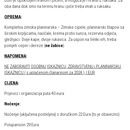
Dom je opskrbljen hranom i pićem, a moguća je i hrana iz ruksaka. Za
oba dana dok smo na terenu hranu i piće treba imati u ruksaku.
Povijest Markacijske komisije
OPREMA
:
Kompletna zimska planinarska – Zimske cipele, planinarski štapovi sa
širokim krpljicama, naočale, krema protiv sunca, rezervna odjeća,
gležnjaci. Dvije kape, dvoje rukavica. Za uspon na Veliki vrh, treba
ponijeti cepin i dereze (
ne žabice
).
NAPOMENA
:
NE
ZABORAVITI
OSOBNU
ISKAZNICU, ZDRAVSTVENU i PLANINARSKU
ISKAZNICU ( s uplaćenom članarinom za 2024.), I EUR
CIJENA
:
Prijevoz i organizacija puta 40 eura
Noćenje:
Noćenje (uključena posteljina) s doručkom 22 Eura (to je obavezno)
Polupansion 29 Eura