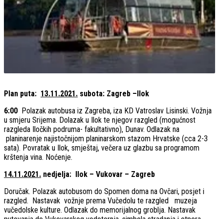
Plan puta:
13.11.2021.
subota: Zagreb –Ilok
6:00
Polazak autobusa iz Zagreba, iza KD Vatroslav Lisinski. Vožnja
u smjeru Srijema. Dolazak u Ilok te njegov razgled (mogućnost
razgleda Iločkih podruma- fakultativno), Dunav. Odlazak na
planinarenje najistočnijom planinarskom stazom Hrvatske (cca 2-3
sata). Povratak u Ilok, smještaj, večera uz glazbu sa programom
krštenja vina. Noćenje.
14.11.2021.
nedjelja: Ilok – Vukovar – Zagreb
Doručak. Polazak autobusom do Spomen doma na Ovčari, posjet i
razgled. Nastavak vožnje prema Vučedolu te razgled muzeja
vučedolske kulture. Odlazak do memorijalnog groblja. Nastavak