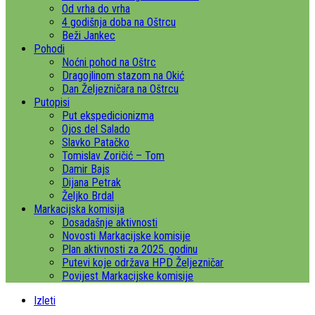
Od vrha do vrha
4 godišnja doba na Oštrcu
Beži Jankec
Pohodi
Noćni pohod na Oštrc
Dragojlinom stazom na Okić
Dan Željezničara na Oštrcu
Putopisi
Put ekspedicionizma
Ojos del Salado
Slavko Patačko
Tomislav Zoričić – Tom
Damir Bajs
Dijana Petrak
Željko Brdal
Markacijska komisija
Dosadašnje aktivnosti
Novosti Markacijske komisije
Plan aktivnosti za 2025. godinu
Putevi koje održava HPD Željezničar
Povijest Markacijske komisije
Izleti