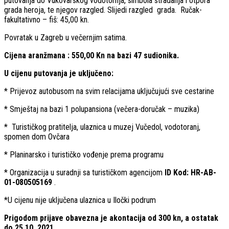
putovanja do Vukovarskog vodotornja, simbola stradanja i otpora
grada heroja, te njegov razgled. Slijedi razgled grada. Ručak-
fakultativno – fiš: 45,00 kn.
Povratak u Zagreb u večernjim satima.
Cijena aranžmana : 550,00 Kn na bazi 47 sudionika.
U cijenu putovanja je uključeno:
* Prijevoz autobusom na svim relacijama uključujući sve cestarine
* Smještaj na bazi 1 polupansiona (večera-doručak – muzika)
* Turističkog pratitelja, ulaznica u muzej Vučedol, vodotoranj,
spomen dom Ovčara
* Planinarsko i turističko vođenje prema programu
* Organizacija u suradnji sa turističkom agencijom
ID Kod: HR-AB-
01-080505169
.
*U cijenu nije uključena ulaznica u Iločki podrum
Prigodom prijave obavezna je akontacija od 300 kn, a ostatak
do 25.10. 2021.