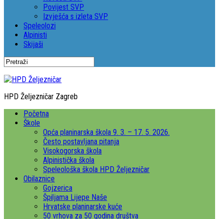
Povijest SVP
Izvješća s izleta SVP
Speleolozi
Alpinisti
Skijaši
HPD Željezničar Zagreb
Početna
Škole
Opća planinarska škola 9. 3. – 17. 5. 2026.
Često postavljana pitanja
Visokogorska škola
Alpinistička škola
Speleološka škola HPD Željezničar
Obilaznice
Gojzerica
Špiljama Lijepe Naše
Hrvatske planinarske kuće
50 vrhova za 50 godina društva