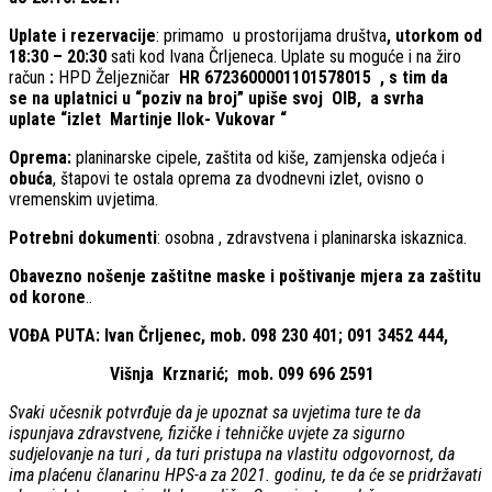
Uplate i rezervacije
: primamo u prostorijama društva
, utorkom od
18:30 – 20:30
sati kod Ivana Črljeneca. Uplate su moguće i na žiro
račun
:
HPD Željezničar
HR 6723600001101578015
, s tim da
se na uplatnici u “poziv na broj” upiše svoj OIB, a svrha
uplate “izlet Martinje Ilok- Vukovar “
Oprema:
planinarske cipele, zaštita od kiše, zamjenska odjeća i
obuća
, štapovi te ostala oprema za dvodnevni izlet, ovisno o
vremenskim uvjetima.
Potrebni dokumenti
: osobna , zdravstvena i planinarska iskaznica.
Obavezno nošenje zaštitne maske i poštivanje mjera za zaštitu
od korone
..
VOĐA PUTA:
Ivan Črljenec, mob. 098 230 401; 091 3452 444,
Višnja Krznarić; mob. 099 696 2591
Svaki učesnik potvrđuje da je upoznat sa uvjetima ture te da
ispunjava zdravstvene, fizičke i tehničke uvjete za sigurno
sudjelovanje na turi , da turi pristupa na vlastitu odgovornost, da
ima plaćenu članarinu HPS-a za 2021. godinu, te da će se pridržavati