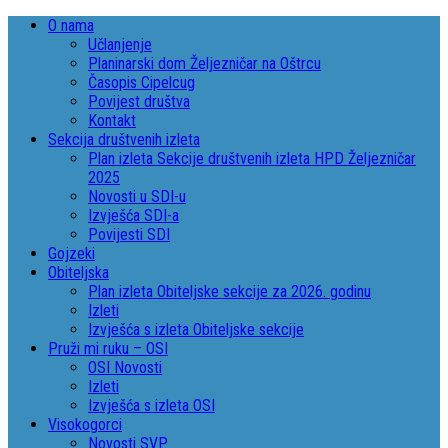
O nama
Učlanjenje
Planinarski dom Željezničar na Oštrcu
Časopis Cipelcug
Povijest društva
Kontakt
Sekcija društvenih izleta
Plan izleta Sekcije društvenih izleta HPD Željezničar
2025
Novosti u SDI-u
Izvješća SDI-a
Povijesti SDI
Gojzeki
Obiteljska
Plan izleta Obiteljske sekcije za 2026. godinu
Izleti
Izvješća s izleta Obiteljske sekcije
Pruži mi ruku – OSI
OSI Novosti
Izleti
Izvješća s izleta OSI
Visokogorci
Novosti SVP