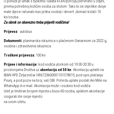
U ponudi je umak s njokima i salata 45 kn/porcija,(servirano u zdjeli,
Put ekspedicionizma
prema potrebnoj količini osoba za stolom. Tako bi se otprilike dvoje
Alpinisti
male djece računalo kao jedna osoba) i desert ,domaći kolači 10
Ojos del Salado
kn/osoba.
Skijaši
Slavko Patačko
Za obrok se obavezno treba prijaviti vodičima!
Tomislav Zoričić – Tom
Prijevoz
: autobus
Damir Bajs
Dokumenti:
planinarska iskaznica s plaćenom članarinom za 2022.g,
osobna i zdravstvena iskaznica.
Dijana Petrak
Željko Brdal
Troškovi prijevoza:
100 kn
Markacijska komisija
Prijave i informacije:
kod vodiča utorkom od 19:30-20:30 u
prostorijama Društva uz
akontaciju od 50 kn
. Akontaciju uplatiti na
Dosadašnje aktivnosti
IBAN HPD Željezničar HR6723600001101578015, pod opis plaćanja:
Psunj, a pod poziv na broj: vaš OIB. Potvrdu uplate poslati Ani Milin na
Novosti Markacijske komisije
WhatsApp ili e-mail. Akontacija može i osobno kod vodiča.
Plan aktivnosti za 2025. godinu
Izlet je limitiran brojem mjesta u busu-60 osoba, uplatom akontacije
osigurali ste svoje mjesto
Putevi koje održava HPD Željezničar
na ovom izletu.
Povijest Markacijske komisije