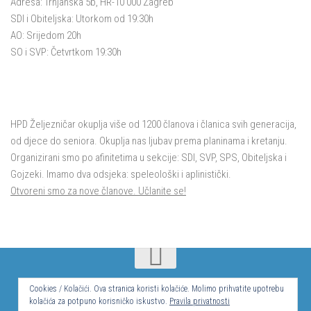
Adresa: Trnjanska 5b, HR-10 000 Zagreb
SDI i Obiteljska: Utorkom od 19:30h
AO: Srijedom 20h
SO i SVP: Četvrtkom 19:30h
HPD Željezničar okuplja više od 1200 članova i članica svih generacija,
od djece do seniora. Okuplja nas ljubav prema planinama i kretanju.
Organizirani smo po afinitetima u sekcije: SDI, SVP, SPS, Obiteljska i
Gojzeki. Imamo dva odsjeka: speleološki i aplinistički.
Otvoreni smo za nove članove. Učlanite se!
© Hrvatsko planinarsko društvo Željezničar 2024.
Cookies / Kolačići. Ova stranica koristi kolačiće. Molimo prihvatite upotrebu
kolačića za potpuno korisničko iskustvo.
Pravila privatnosti