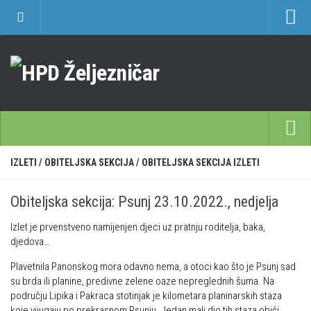
O nama
Učlanjenje
Planinarski dom Željezničar na Oštrcu
Časopis Cipelcug
Povijest društva
Početna
IZLETI
/
OBITELJSKA SEKCIJA
/
OBITELJSKA SEKCIJA IZLETI
Kontakt
Škole
Sekcija društvenih izleta
Obiteljska sekcija: Psunj 23.10.2022., nedjelja
Opća planinarska škola 9. 3. – 17. 5. 2026.
Plan izleta Sekcije društvenih izleta HPD Željezničar 2025
Izlet je prvenstveno namijenjen djeci uz pratnju roditelja, baka,
Često postavljana pitanja
Novosti u SDI-u
djedova…
Visokogorska škola
Izvješća SDI-a
Plavetnila Panonskog mora odavno nema, a otoci kao što je Psunj sad
Alpinistička škola
su brda ili planine, predivne zelene oaze nepreglednih šuma. Na
Povijesti SDI
području Lipika i Pakraca stotinjak je kilometara planinarskih staza
Speleološka škola HPD Željezničar
Gojzeki
koje vijugaju po prekrasnom Psunju. Jedan mali dio tih staza obići