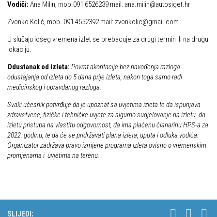
Vodiči:
Ana Milin, mob.091 6526239 mail: ana.milin@autosiget.hr
Zvonko Kolić, mob. 091 4552392 mail: zvonkolic@gmail.com
U slučaju lošeg vremena izlet se prebacuje za drugi termin ili na drugu
lokaciju.
Odustanak od izleta:
Povrat akontacije bez navođenja razloga
odustajanja od izleta do 5 dana prije izleta, nakon toga samo radi
medicinskog i opravdanog razloga.
Svaki učesnik potvrđuje da je upoznat sa uvjetima izleta te da ispunjava
zdravstvene, fizičke i tehničke uvjete za sigurno sudjelovanje na izletu, da
izletu pristupa na vlastitu odgovornost, da ima plaćenu članarinu HPS-a za
2022. godinu, te da će se pridržavati plana izleta, uputa i odluka vodiča.
Organizator zadržava pravo izmjene programa izleta ovisno o vremenskim
promjenama i uvjetima na terenu.
SLIJEDI: