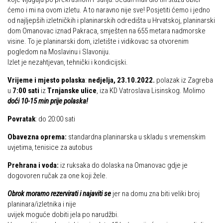
ćemo i mi na ovom izletu. A to naravno nije sve! Posjetiti ćemo i jedno
Obilaznice
Obiteljska
od najljepših izletničkih i planinarskih odredišta u Hrvatskoj, planinarski
Gojzerica
dom Omanovac iznad Pakraca, smješten na 655 metara nadmorske
Plan izleta Obiteljske sekcije za 2026. godinu
visine. To je planinarski dom, izletište i vidikovac sa otvorenim
Špiljama Lijepe Naše
Izleti
pogledom na Moslavinu i Slavoniju.
Hrvatske planinarske kuće
Izlet je nezahtjevan, tehnički i kondicijski.
Izvješća s izleta Obiteljske sekcije
50 vrhova za 50 godina društva
Vrijeme i mjesto polaska
:
nedjelja, 23.10.2022.
polazak iz Zagreba
Pruži mi ruku – OSI
u
7:00 sati
iz
Trnjanske ulice
, iza KD Vatroslava Lisinskog. Molimo
Od vrha do vrha
doći 10-15 min prije polaska!
OSI Novosti
4 godišnja doba na Oštrcu
Izleti
Povratak
: do 20:00 sati
Beži Jankec
Izvješća s izleta OSI
Obavezna oprema:
standardna planinarska u skladu s vremenskim
Pohodi
uvjetima, tenisice za autobus
Visokogorci
Noćni pohod na Oštrc
Prehrana i voda:
iz ruksaka do dolaska na Omanovac gdje je
Novosti SVP
dogovoren ručak za one koji žele.
Dragojlinom stazom na Okić
Povijest SVP
Obrok moramo rezervirati i najaviti se
jer na domu zna biti veliki broj
Dan Željezničara na Oštrcu
Izvješća s izleta SVP
planinara/izletnika i nije
Putopisi
uvijek moguće dobiti jela po narudžbi.
Speleolozi