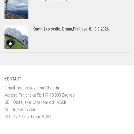
Kamniško sedlo, Brana,Planjava. 8.- 9.8.2026.
KONTAKT
E-mail:
hpd.zeljeznicar@hps.hr
Adresa: Trnjanska 5b, HR-10 000 Zagreb
SDI i Obiteljska: Utorkom od 19:30h
AO: Srijedom 20h
SO i SVP: Četvrtkom 19:30h