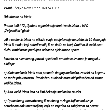
Vodič:
Željko Novak mob: 091 541 0571
Odustanak od izleta:
Prema točki 12 „Uputa o organiziranju društvenih izleta u HPD
„Željezničar“ glasi:
„Ako sudionik izleta ne otkaže svoje sudjelovanje na izletu do 10 dana prije
izleta ili u roku koji odredi vodič, ili ne dođe na izlet, Društvo ili vodič nisu
dužni vratiti iznos predujma odnosno cjelokupne uplate.
Izuzeto od navedenog, povrat uplaćenih sredstava iznimno je moguć u
slučaju:
a)
Kada sudionik izleta sam pronađe drugog sudionika, za izlet na kojemu
ne može prisustvovati. Predloženi sudionik mora biti prihvaćen od strane
vodiča izleta.
b)
Ako vodič izleta ima na listi čekanja sudionika za izlet.
c)
Opravdanog zdravstvenog ili osobnog razloga koji se dokazuje
potrebnom dokumentacijom, koja se zajedno sa zahtjevom za povrat