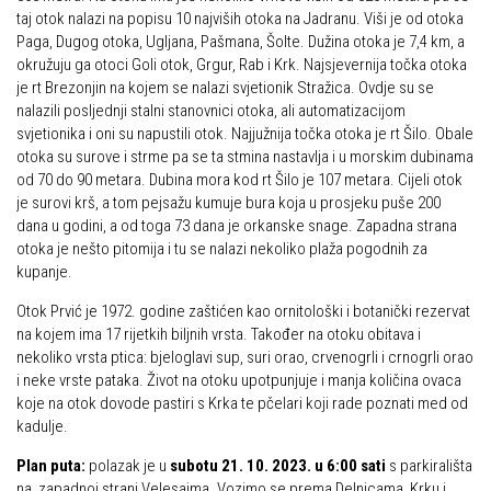
taj otok nalazi na popisu 10 najviših otoka na Jadranu. Viši je od otoka
Obilaznice
Obiteljska
Paga, Dugog otoka, Ugljana, Pašmana, Šolte. Dužina otoka je 7,4 km, a
Gojzerica
okružuju ga otoci Goli otok, Grgur, Rab i Krk. Najsjevernija točka otoka
Plan izleta Obiteljske sekcije za 2026. godinu
je rt Brezonjin na kojem se nalazi svjetionik Stražica. Ovdje su se
Špiljama Lijepe Naše
Izleti
nalazili posljednji stalni stanovnici otoka, ali automatizacijom
svjetionika i oni su napustili otok. Najjužnija točka otoka je rt Šilo. Obale
Hrvatske planinarske kuće
Izvješća s izleta Obiteljske sekcije
otoka su surove i strme pa se ta stmina nastavlja i u morskim dubinama
50 vrhova za 50 godina društva
od 70 do 90 metara. Dubina mora kod rt Šilo je 107 metara. Cijeli otok
Pruži mi ruku – OSI
je surovi krš, a tom pejsažu kumuje bura koja u prosjeku puše 200
Od vrha do vrha
OSI Novosti
dana u godini, a od toga 73 dana je orkanske snage. Zapadna strana
4 godišnja doba na Oštrcu
otoka je nešto pitomija i tu se nalazi nekoliko plaža pogodnih za
Izleti
kupanje.
Beži Jankec
Izvješća s izleta OSI
Otok Prvić je 1972. godine zaštićen kao ornitološki i botanički rezervat
Pohodi
Visokogorci
na kojem ima 17 rijetkih biljnih vrsta. Također na otoku obitava i
Noćni pohod na Oštrc
nekoliko vrsta ptica: bjeloglavi sup, suri orao, crvenogrli i crnogrli orao
Novosti SVP
i neke vrste pataka. Život na otoku upotpunjuje i manja količina ovaca
Dragojlinom stazom na Okić
koje na otok dovode pastiri s Krka te pčelari koji rade poznati med od
Povijest SVP
kadulje.
Dan Željezničara na Oštrcu
Izvješća s izleta SVP
Putopisi
Plan puta:
polazak je u
subotu 21. 10. 2023. u 6:00 sati
s parkirališta
Speleolozi
na zapadnoj strani Velesajma. Vozimo se prema Delnicama, Krku i