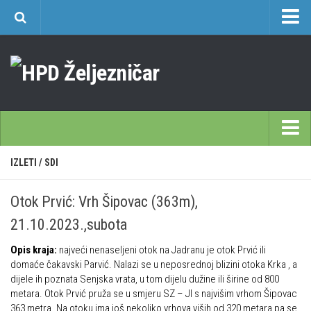
O nama
Učlanjenje
Planinarski dom Željezničar na Oštrcu
Časopis Cipelcug
Povijest društva
Početna
IZLETI
/
SDI
Kontakt
Škole
Sekcija društvenih izleta
Otok Prvić: Vrh Šipovac (363m),
Opća planinarska škola 9. 3. – 17. 5. 2026.
Plan izleta Sekcije društvenih izleta HPD Željezničar 2025
21.10.2023.,subota
Često postavljana pitanja
Novosti u SDI-u
Opis kraja:
najveći nenaseljeni otok na Jadranu je otok Prvić ili
Visokogorska škola
Izvješća SDI-a
domaće čakavski Parvić. Nalazi se u neposrednoj blizini otoka Krka , a
Alpinistička škola
dijele ih poznata Senjska vrata, u tom dijelu dužine ili širine od 800
Povijesti SDI
metara. Otok Prvić pruža se u smjeru SZ – JI s najvišim vrhom Šipovac
Speleološka škola HPD Željezničar
Gojzeki
363 metra. Na otoku ima još nekoliko vrhova viših od 320 metara pa se