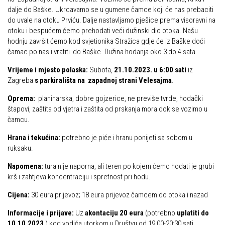
Put ekspedicionizma
dalje do Baške. Ukrcavamo se u gumene čamce koji će nas prebaciti
Alpinisti
do uvale na otoku Prviću. Dalje nastavljamo pješice prema visoravni na
Ojos del Salado
otoku i bespućem ćemo prehodati veći dužinski dio otoka. Našu
Skijaši
Slavko Patačko
hodnju završit ćemo kod svjetionika Stražica gdje će iz Baške doći
čamac po nas i vratiti do Baške. Dužina hodanja oko 3 do 4 sata.
Tomislav Zoričić – Tom
Vrijeme i mjesto polaska:
Subota,
21.10.2023. u 6:00 sati
iz
Damir Bajs
Zagreba
s parkirališta na zapadnoj strani Velesajma
.
Dijana Petrak
Oprema:
planinarska, dobre gojzerice, ne previše tvrde, hodački
Željko Brdal
štapovi, zaštita od vjetra i zaštita od prskanja mora dok se vozimo u
čamcu.
Markacijska komisija
Hrana i tekućina:
potrebno je piće i hranu ponijeti sa sobom u
Dosadašnje aktivnosti
ruksaku.
Novosti Markacijske komisije
Napomena:
tura nije naporna, ali
teren po kojem ćemo hodati
je grubi
Plan aktivnosti za 2025. godinu
krš i zahtjeva koncentraciju i spretnost pri hodu.
Putevi koje održava HPD Željezničar
Cijena:
30 eura prijevoz; 18 eura prijevoz čamcem do otoka i nazad
Povijest Markacijske komisije
Informacije i prijave:
Uz
akontaciju 20 eura
(potrebno
uplatiti do
10.10.2023.
) kod vodiča utorkom u Društvu od 19:00-20:30 sati.