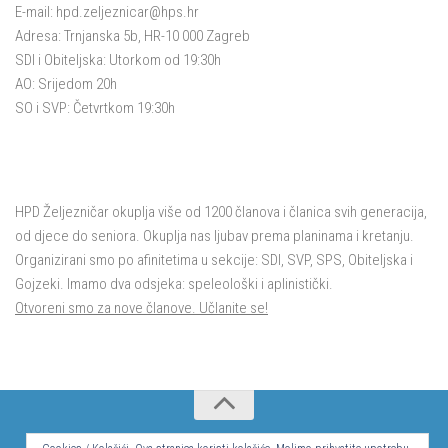
E-mail:
hpd.zeljeznicar@hps.hr
Adresa: Trnjanska 5b, HR-10 000 Zagreb
SDI i Obiteljska: Utorkom od 19:30h
AO: Srijedom 20h
SO i SVP: Četvrtkom 19:30h
HPD Željezničar okuplja više od 1200 članova i članica svih generacija,
od djece do seniora. Okuplja nas ljubav prema planinama i kretanju.
Organizirani smo po afinitetima u sekcije: SDI, SVP, SPS, Obiteljska i
Gojzeki. Imamo dva odsjeka: speleološki i aplinistički.
Otvoreni smo za nove članove. Učlanite se!