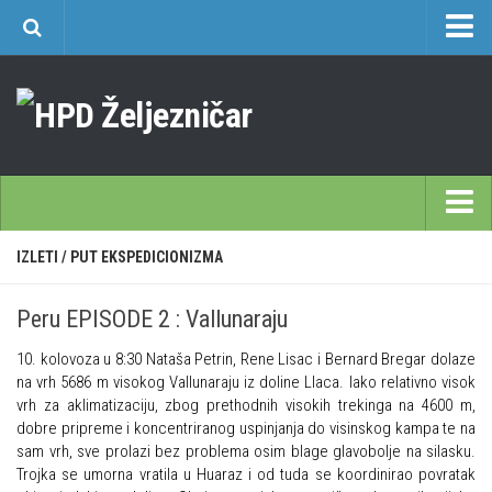
O nama
Učlanjenje
Planinarski dom Željezničar na Oštrcu
Časopis Cipelcug
Povijest društva
Početna
IZLETI
/
PUT EKSPEDICIONIZMA
Kontakt
Škole
Sekcija društvenih izleta
Peru EPISODE 2 : Vallunaraju
Opća planinarska škola 9. 3. – 17. 5. 2026.
Plan izleta Sekcije društvenih izleta HPD Željezničar 2025
10. kolovoza u 8:30 Nataša Petrin, Rene Lisac i Bernard Bregar dolaze
Često postavljana pitanja
Novosti u SDI-u
na vrh 5686 m visokog Vallunaraju iz doline Llaca. Iako relativno visok
Visokogorska škola
vrh za aklimatizaciju, zbog prethodnih visokih trekinga na 4600 m,
Izvješća SDI-a
dobre pripreme i koncentriranog uspinjanja do visinskog kampa te na
Alpinistička škola
Povijesti SDI
sam vrh, sve prolazi bez problema osim blage glavobolje na silasku.
Trojka se umorna vratila u Huaraz i od tuda se koordinirao povratak
Speleološka škola HPD Željezničar
Gojzeki