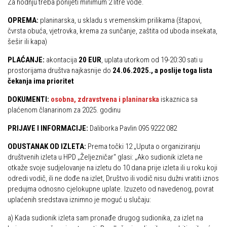
Za hodnju treba ponijeti minimum 2 litre vode.
Put ekspedicionizma
Alpinisti
OPREMA:
planinarska, u skladu s vremenskim prilikama (štapovi,
Ojos del Salado
čvrsta obuća, vjetrovka, krema za sunčanje, zaštita od uboda insekata,
Skijaši
Slavko Patačko
šešir ili kapa)
Tomislav Zoričić – Tom
PLAĆANJE:
akontacija
20 EUR
, uplata utorkom od 19-20:30 sati u
prostorijama društva najkasnije do
24.06.2025., a poslije toga lista
Damir Bajs
čekanja ima prioritet
Dijana Petrak
DOKUMENTI:
osobna, zdravstvena i planinarska
iskaznica sa
Željko Brdal
plaćenom članarinom za 2025. godinu
Markacijska komisija
PRIJAVE I INFORMACIJE:
Daliborka Pavlin 095 9222 082
Dosadašnje aktivnosti
ODUSTANAK OD IZLETA:
Prema točki 12 „Uputa o organiziranju
društvenih izleta u HPD „Željezničar“ glasi: „Ako sudionik izleta ne
Novosti Markacijske komisije
otkaže svoje sudjelovanje na izletu do 10 dana prije izleta ili u roku koji
Plan aktivnosti za 2025. godinu
odredi vodič, ili ne dođe na izlet, Društvo ili vodič nisu dužni vratiti iznos
predujma odnosno cjelokupne uplate. Izuzeto od navedenog, povrat
Putevi koje održava HPD Željezničar
uplaćenih sredstava iznimno je moguć u slučaju:
Povijest Markacijske komisije
a) Kada sudionik izleta sam pronađe drugog sudionika, za izlet na