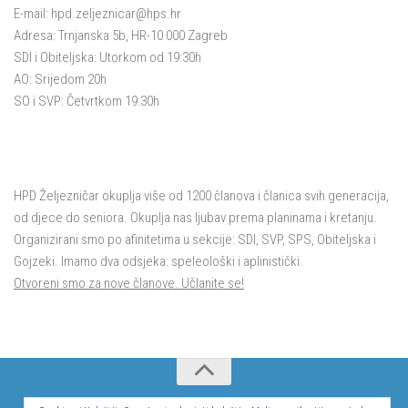
E-mail:
hpd.zeljeznicar@hps.hr
Adresa: Trnjanska 5b, HR-10 000 Zagreb
SDI i Obiteljska: Utorkom od 19:30h
AO: Srijedom 20h
SO i SVP: Četvrtkom 19:30h
HPD Željezničar okuplja više od 1200 članova i članica svih generacija,
od djece do seniora. Okuplja nas ljubav prema planinama i kretanju.
Organizirani smo po afinitetima u sekcije: SDI, SVP, SPS, Obiteljska i
Gojzeki. Imamo dva odsjeka: speleološki i aplinistički.
Otvoreni smo za nove članove. Učlanite se!