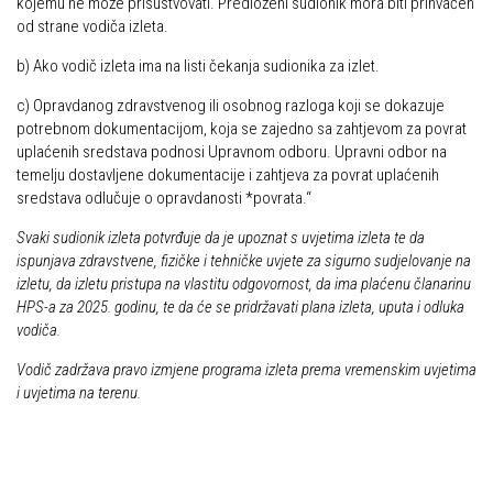
kojemu ne može prisustvovati. Predloženi sudionik mora biti prihvaćen
od strane vodiča izleta.
b) Ako vodič izleta ima na listi čekanja sudionika za izlet.
c) Opravdanog zdravstvenog ili osobnog razloga koji se dokazuje
potrebnom dokumentacijom, koja se zajedno sa zahtjevom za povrat
uplaćenih sredstava podnosi Upravnom odboru. Upravni odbor na
temelju dostavljene dokumentacije i zahtjeva za povrat uplaćenih
sredstava odlučuje o opravdanosti *povrata.“
Svaki sudionik izleta potvrđuje da je upoznat s uvjetima izleta te da
ispunjava zdravstvene, fizičke i tehničke uvjete za sigurno sudjelovanje na
izletu, da izletu pristupa na vlastitu odgovornost, da ima plaćenu članarinu
HPS-a za 2025. godinu, te da će se pridržavati plana izleta, uputa i odluka
vodiča.
Vodič zadržava pravo izmjene programa izleta prema vremenskim uvjetima
i uvjetima na terenu.