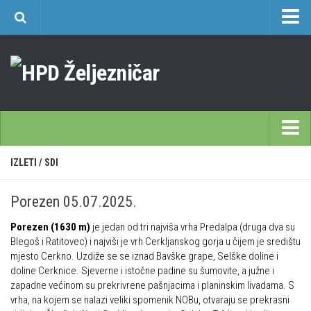
O nama
Učlanjenje
Planinarski dom Željezničar na Oštrcu
Časopis Cipelcug
Povijest društva
Početna
IZLETI
/
SDI
Kontakt
Škole
Sekcija društvenih izleta
Porezen 05.07.2025.
Opća planinarska škola 9. 3. – 17. 5. 2026.
Plan izleta Sekcije društvenih izleta HPD Željezničar 2025
Porezen (1630 m)
je jedan od tri najviša vrha Predalpa (druga dva su
Često postavljana pitanja
Novosti u SDI-u
Blegoš i Ratitovec) i najviši je vrh Cerkljanskog gorja u čijem je središtu
Visokogorska škola
mjesto Cerkno. Uzdiže se se iznad Bavške grape, Selške doline i
Izvješća SDI-a
doline Cerknice. Sjeverne i istočne padine su šumovite, a južne i
Alpinistička škola
Povijesti SDI
zapadne većinom su prekrivrene pašnjacima i planinskim livadama. S
vrha, na kojem se nalazi veliki spomenik NOBu, otvaraju se prekrasni
Speleološka škola HPD Željezničar
Gojzeki