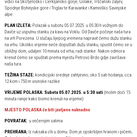
vidici na Škofjeloško i Cerkljansko gorje, Golake, Tršćanski zaljev,
Obilaznice
Spodnje Bohinjske gore i Triglav te Karavanke i Kamniško Savinjske
Obiteljska
alpe.
Gojzerica
Plan izleta Obiteljske sekcije za 2026. godinu
PLAN IZLETA:
Polazak u subotu 05.07.2025. u 05:30 h vožnjom do
Špiljama Lijepe Naše
Izleti
Davče uz usputnu stanku za kavu na Voklu. Od Davče počinje naša tura
Hrvatske planinarske kuće
na vrh Porezena. U slučaju lijepog vremena napravit ćemo dužu stanku
Izvješća s izleta Obiteljske sekcije
na vrhu. Ukoliko vrijeme neće dopuštati dužu stanku, spustit ćemo se u
50 vrhova za 50 godina društva
Pruži mi ruku – OSI
obližnji dom, udaljen 10 minuta od vrha, radi stanke. Nakon odmora
krenut ćemo se spuštati prema mjestu Petrovo Brdo gdje završava
Od vrha do vrha
OSI Novosti
naša tura.
4 godišnja doba na Oštrcu
Izleti
TEŽINA STAZE:
kondicijski srednje zahtjevno; oko 5 sati hodanja; cca
Beži Jankec
12 kom i 750 m visinske razlike
Izvješća s izleta OSI
Pohodi
Visokogorci
VRIJEME POLASKA: Subota 05.07.2025. u 5:30
sati
(molim doći 15
minuta ranije kako bismo krenuli na vrijeme)
Noćni pohod na Oštrc
Novosti SVP
Dragojlinom stazom na Okić
MJESTO POLASKA će biti javljeno naknadno
Povijest SVP
Dan Željezničara na Oštrcu
POVRATAK:
u večernjim satima
Izvješća s izleta SVP
Putopisi
PREHRANA:
Iz ruksaka i/ili u domu. Dom je opskrbljen hranom i pićem
.
Speleolozi