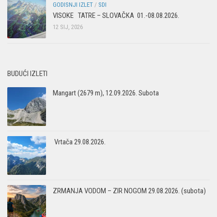
GODISNJI IZLET
/
SDI
VISOKE TATRE – SLOVAČKA 01.-08.08.2026.
12 SIJ, 2026
BUDUĆI IZLETI
Mangart (2679 m), 12.09.2026. Subota
Vrtača 29.08.2026.
ZRMANJA VODOM – ZIR NOGOM 29.08.2026. (subota)