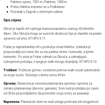
Pakleno sjever, 1331 m i Pakleno, 1340 m
Dan Željezničara na Oštrcu
Alpinisti
Preko Hahlića vraćamo se u Podkilavac
Putopisi
Povratak u Zagreb u večernjim satima
Skijaši
Put ekspedicionizma
Opis ciljeva:
Ojos del Salado
Obruč je najviši vrh cijeloga masiva popularno zvanog »Grobničke
Alpe«. Oko Obruča mogu se susresti divokoze čije je stanište na padini
Slavko Patačko
sjeverno od vrha. KT HPO 9.11.
Tomislav Zoričić – Tom
Fratar je najmarkantniji vrh u području iznad Hahlića. Izdaleka je
Damir Bajs
prepoznatljiv po tome što su mu padine strme i šumovite, a tjeme
kamenito. Po visini je Fratar odmah iza Obruča, a zahvaljujući
Dijana Petrak
izdvojenom položaju, s njega je vidik mnogo dojmljiviji. KT HPO 9.10.
Željko Brdal
Troškovi:
Troškove goriva i cestarina pokriva svaki vozač automobila
Markacijska komisija
za svoje vozilo. Noćenje u domu iznosi 40 kn.
Dosadašnje aktivnosti
Oprema:
Obavezna je osnovna planinarska oprema i oprema za
zimsko planinarenje (dereze, gamaše). Dom nudi posteljinu po cijeni
Novosti Markacijske komisije
od 30 kn pa predlažemo da ponesete svoju vreću za spavanje.
Plan aktivnosti za 2025. godinu
Napomena:
Planinarski dom ne nudi usluge prehrane niti mogućnost
Putevi koje održava HPD Željezničar