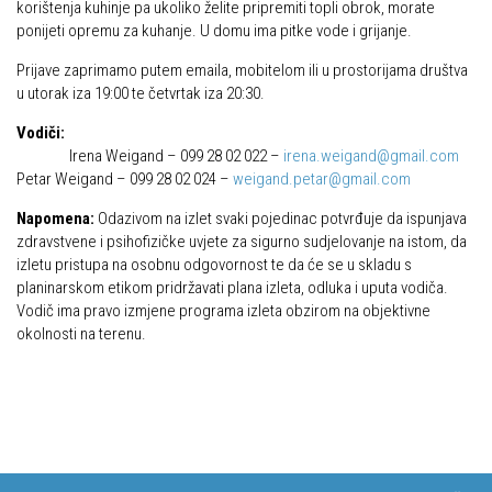
korištenja kuhinje pa ukoliko želite pripremiti topli obrok, morate
ponijeti opremu za kuhanje. U domu ima pitke vode i grijanje.
Povijest Markacijske komisije
Prijave zaprimamo putem emaila, mobitelom ili u prostorijama društva
u utorak iza 19:00 te četvrtak iza 20:30.
Vodiči:
Irena Weigand – 099 28 02 022 –
irena.weigand@gmail.com
Petar Weigand – 099 28 02 024 –
weigand.petar@gmail.com
Napomena:
Odazivom na izlet svaki pojedinac potvrđuje da ispunjava
zdravstvene i psihofizičke uvjete za sigurno sudjelovanje na istom, da
izletu pristupa na osobnu odgovornost te da će se u skladu s
planinarskom etikom pridržavati plana izleta, odluka i uputa vodiča.
Vodič ima pravo izmjene programa izleta obzirom na objektivne
okolnosti na terenu.