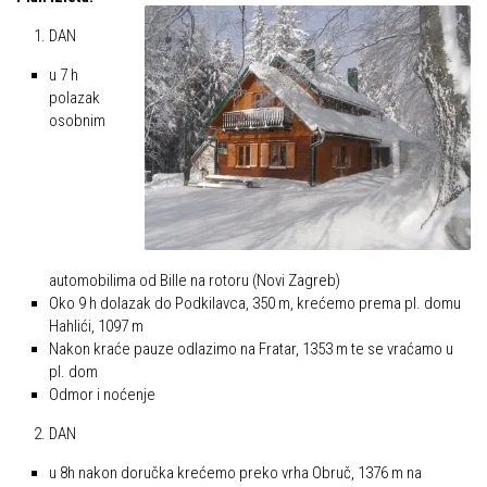
Alpinistička škola
Obiteljska
DAN
Speleološka škola HPD Željezničar
Plan izleta Obiteljske sekcije za 2026. godinu
u 7 h
Obilaznice
polazak
Izleti
osobnim
Gojzerica
Izvješća s izleta Obiteljske sekcije
Špiljama Lijepe Naše
Pruži mi ruku – OSI
Hrvatske planinarske kuće
OSI Novosti
50 vrhova za 50 godina društva
Izleti
automobilima od Bille na rotoru (Novi Zagreb)
Od vrha do vrha
Izvješća s izleta OSI
Oko 9 h dolazak do Podkilavca, 350 m, krećemo prema pl. domu
4 godišnja doba na Oštrcu
Hahlići, 1097 m
Visokogorci
Nakon kraće pauze odlazimo na Fratar, 1353 m te se vraćamo u
Beži Jankec
Novosti SVP
pl. dom
Pohodi
Odmor i noćenje
Povijest SVP
Noćni pohod na Oštrc
DAN
Izvješća s izleta SVP
Dragojlinom stazom na Okić
u 8h nakon doručka krećemo preko vrha Obruč, 1376 m na
Speleolozi