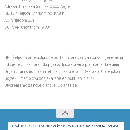
Adresa: Trnjanska 5b, HR-10 000 Zagreb
SDI i Obiteljska: Utorkom od 19:30h
AO: Srijedom 20h
SO i SVP: Četvrtkom 19:30h
HPD Željezničar okuplja više od 1200 članova i članica svih generacija,
od djece do seniora. Okuplja nas ljubav prema planinama i kretanju.
Organizirani smo po afinitetima u sekcije: SDI, SVP, SPS, Obiteljska i
Gojzeki. Imamo dva odsjeka: speleološki i aplinistički.
Otvoreni smo za nove članove. Učlanite se!
© Hrvatsko planinarsko društvo Željezničar 2024.
Cookies / Kolačići. Ova stranica koristi kolačiće. Molimo prihvatite upotrebu