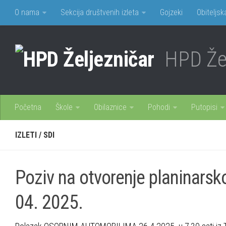
O nama
Sekcija društvenih izleta
Gojzeki
Obiteljsk
HPD Žel
Početna
Škole
Obilaznice
Pohodi
Putopisi
IZLETI
/
SDI
Poziv na otvorenje planinarsk
04. 2025.