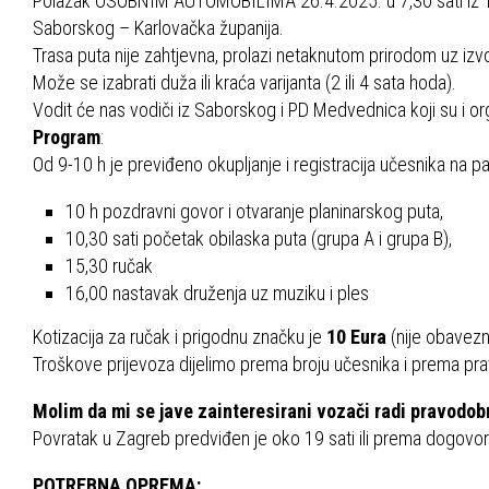
Polazak OSOBNIM AUTOMOBILIMA 26.4.2025. u 7,30 sati iz Trn
Saborskog – Karlovačka županija.
Trasa puta nije zahtjevna, prolazi netaknutom prirodom uz izv
Može se izabrati duža ili kraća varijanta (2 ili 4 sata hoda).
Vodit će nas vodiči iz Saborskog i PD Medvednica koji su i or
Program
:
Od 9-10 h je previđeno okupljanje i registracija učesnika na 
10 h pozdravni govor i otvaranje planinarskog puta,
10,30 sati početak obilaska puta (grupa A i grupa B),
15,30 ručak
16,00 nastavak druženja uz muziku i ples
Kotizacija za ručak i prigodnu značku je
10 Eura
(nije obavezn
Troškove prijevoza dijelimo prema broju učesnika i prema prav
Molim da mi se jave zainteresirani vozači radi pravodobn
Povratak u Zagreb predviđen je oko 19 sati ili prema dogovor
POTREBNA OPREMA: