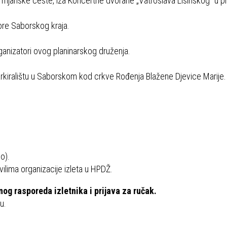
janske ceste, iza Koncertne dvorane „Vatroslava Lisinskog“ u p
ore Saborskog kraja.
ganizatori ovog planinarskog druženja.
parkiralištu u Saborskom kod crkve Rođenja Blažene Djevice Marije.
o).
ilima organizacije izleta u HPDŽ.
og rasporeda izletnika i prijava za ručak.
u.