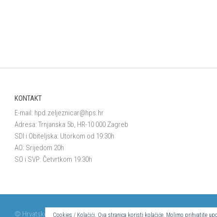
KONTAKT
E-mail:
hpd.zeljeznicar@hps.hr
Adresa: Trnjanska 5b, HR-10 000 Zagreb
SDI i Obiteljska: Utorkom od 19:30h
AO: Srijedom 20h
SO i SVP: Četvrtkom 19:30h
© Hrvatsko planinarsko društvo Željezničar 2024.
Cookies / Kolačići. Ova stranica koristi kolačiće. Molimo prihvatite 