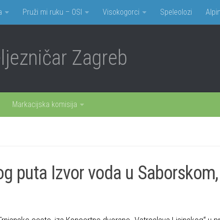
a
Pruži mi ruku – OSI
Visokogorci
Speleolozi
Alpin
jezničar Zagreb
Markacijska komisija
og puta Izvor voda u Saborskom,