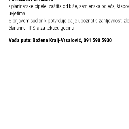
• planinarske cipele, zaštita od kiše, zamjenska odjeća, štap
uvjetima.
S prijavom sudionik potvrđuje da je upoznat s zahtjevnost izlet
članarinu HPS-a za tekuću godinu.
Vođa puta: Božena Kralj-Vrsalović, 091 590 5930