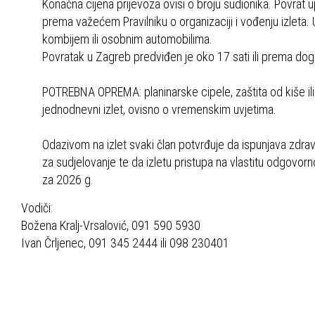
Konačna cijena prijevoza ovisi o broju sudionika. Povrat 
prema važećem Pravilniku o organizaciji i vođenju izleta. U
kombijem ili osobnim automobilima.
Povratak u Zagreb predviđen je oko 17 sati ili prema do
POTREBNA OPREMA: planinarske cipele, zaštita od kiše ili
jednodnevni izlet, ovisno o vremenskim uvjetima.
Odazivom na izlet svaki član potvrđuje da ispunjava zdrav
za sudjelovanje te da izletu pristupa na vlastitu odgovor
za 2026 g.
Vodiči:
Božena Kralj-Vrsalović, 091 590 5930
Ivan Črljenec, 091 345 2444 ili 098 230401