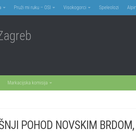
a
Pruži mi ruku – OSI
Visokogorci
Speleolozi
Alpin
Zagreb
Markacijska komisija
ŠNJI POHOD NOVSKIM BRDOM, 