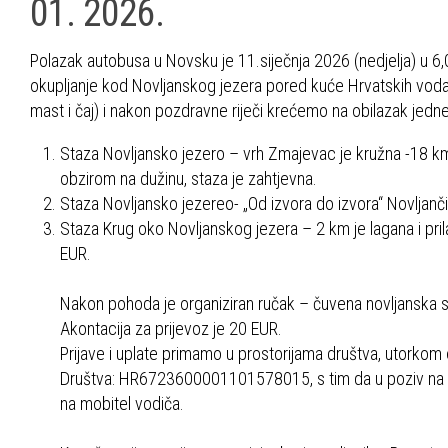
01. 2026.
Polazak autobusa u Novsku je 11.siječnja 2026 (nedjelja) u 6,
okupljanje kod Novljanskog jezera pored kuće Hrvatskih voda
mast i čaj) i nakon pozdravne riječi krećemo na obilazak jedn
Staza Novljansko jezero – vrh Zmajevac je kružna -18 km 
obzirom na dužinu, staza je zahtjevna.
Staza Novljansko jezereo- „Od izvora do izvora“ Novljančic
Staza Krug oko Novljanskog jezera – 2 km je lagana i pr
EUR.
Nakon pohoda je organiziran ručak – čuvena novljanska s
Akontacija za prijevoz je 20 EUR.
Prijave i uplate primamo u prostorijama društva, utorkom o
Društva: HR6723600001101578015, s tim da u poziv na broj
na mobitel vodiča.