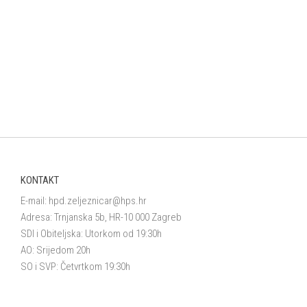
KONTAKT
E-mail:
hpd.zeljeznicar@hps.hr
Adresa: Trnjanska 5b, HR-10 000 Zagreb
SDI i Obiteljska: Utorkom od 19:30h
AO: Srijedom 20h
SO i SVP: Četvrtkom 19:30h