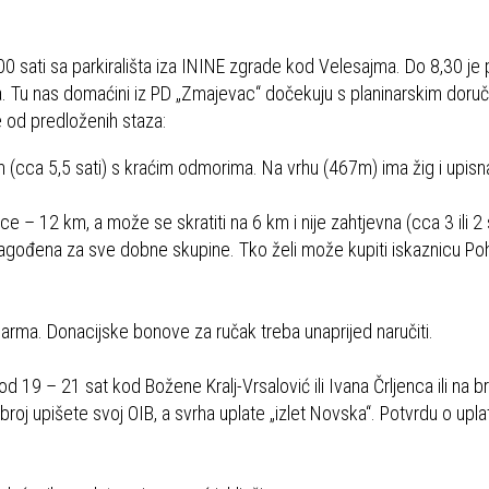
00 sati sa parkirališta iza ININE zgrade kod Velesajma. Do 8,30 je
. Tu nas domaćini iz PD „Zmajevac“ dočekuju s planinarskim doru
e od predloženih staza:
(cca 5,5 sati) s kraćim odmorima. Na vrhu (467m) ima žig i upisna
e – 12 km, a može se skratiti na 6 km i nije zahtjevna (cca 3 ili 2 
ilagođena za sve dobne skupine. Tko želi može kupiti iskaznicu P
arma. Donacijske bonove za ručak treba unaprijed naručiti.
d 19 – 21 sat kod Božene Kralj-Vrsalović ili Ivana Črljenca ili na b
 upišete svoj OIB, a svrha uplate „izlet Novska“. Potvrdu o uplati