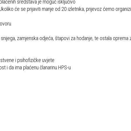
uplaćenih sredstava je moguć isključivo
koliko će se prijaviti manje od 20 izletnika, prijevoz ćemo organizi
govoru.
 snijega, zamjenska odjeća, štapovi za hodanje, te ostala oprema 
stvene i psihofizičke uvjete
nost i da ima plaćenu članarinu HPS-u