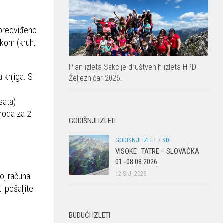
 predviđeno
čkom (kruh,
Plan izleta Sekcije društvenih izleta HPD
 knjiga. S
Željezničar 2026.
sata)
ohoda za 2
GODIŠNJI IZLETI
GODISNJI IZLET
/
SDI
VISOKE TATRE – SLOVAČKA
01.-08.08.2026.
12 SIJ, 2026
roj računa
 pošaljite
BUDUĆI IZLETI