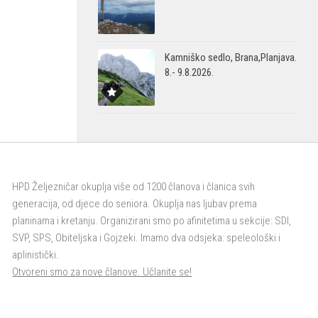
Kamniško sedlo, Brana,Planjava.
8.- 9.8.2026.
HPD Željezničar okuplja više od 1200 članova i članica svih
generacija, od djece do seniora. Okuplja nas ljubav prema
planinama i kretanju. Organizirani smo po afinitetima u sekcije: SDI,
SVP, SPS, Obiteljska i Gojzeki. Imamo dva odsjeka: speleološki i
aplinistički.
Otvoreni smo za nove članove. Učlanite se!