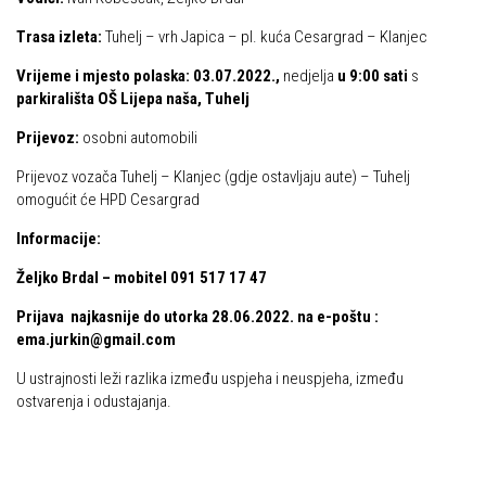
Trasa izleta:
Povijest Markacijske komisije
Tuhelj – vrh Japica – pl. kuća Cesargrad – Klanjec
Vrijeme i mjesto polaska: 03.07.2022.,
nedjelja
u 9:00 sati
s
parkirališta OŠ Lijepa naša, Tuhelj
Prijevoz:
osobni automobili
Prijevoz vozača Tuhelj – Klanjec (gdje ostavljaju aute) – Tuhelj
omogućit će HPD Cesargrad
Informacije:
Željko Brdal – mobitel 091 517 17 47
Prijava najkasnije do utorka 28.06.2022. na e-poštu :
ema.jurkin@gmail.com
U ustrajnosti leži razlika između uspjeha i neuspjeha, između
ostvarenja i odustajanja.