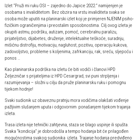
Izlet “Pruži mi ruku OSI – zajedno do Japice 2022.” namijenjen je
Alpinistička škola
Obiteljska
osobama s invaliditetom. Bez obzira na vrstu invaliditeta svaka se
Speleološka škola HPD Željezničar
osoba može uputiti na planinarski izlet koji je primjeren NJENIM psiho-
Plan izleta Obiteljske sekcije za 2026. godinu
fizičkim ograničenjima i preostalim sposobnostima. Cilj ovog izleta je
Obilaznice
Izleti
okupiti astmu, podršku, autizam, pomoć, cerebralnu paralizu,
prijateljstvo, dijabetes, druženje, intelektualne teškoće, suradnju,
Gojzerica
Izvješća s izleta Obiteljske sekcije
mišićnu distrofiju, motivaciju, nagluhost, pozitivu, operaciju kukova,
Špiljama Lijepe Naše
zadovoljstvo, probleme s koljenima, zafrkanciju, rak, sreću, sljepoću i
Pruži mi ruku – OSI
ponos …
Hrvatske planinarske kuće
OSI Novosti
Kao planinarska podrška na izletu će biti vodiči i članovi HPD
50 vrhova za 50 godina društva
Izleti
Željezničar s prijateljima iz HPD Cesargrad, svi puni strpljenja i
Od vrha do vrha
razumijevanja – složni u cilju da pruže planinarsku ruku i pomognu
Izvješća s izleta OSI
tijekom hodnje!
4 godišnja doba na Oštrcu
Visokogorci
Svaki sudionik uz obaveznu pratnju mora vodičima olakšati vođenje
Beži Jankec
Novosti SVP
pažljivim slušanjem uputa i odgovornim ponašanjem tijekom trajanja
Pohodi
izleta.
Povijest SVP
Noćni pohod na Oštrc
Trasa izleta nije tehnički zahtjevna, staza se blago uspinje ili spušta.
Izvješća s izleta SVP
Svaka “kondicija” je dobrodošla a tempo hodanja bit će prilagođen
Dragojlinom stazom na Okić
Speleolozi
mogućnostima svakog sudionika izleta. Trajanje hodanja predviđeno