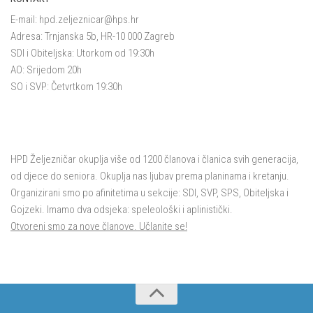
E-mail:
hpd.zeljeznicar@hps.hr
Adresa: Trnjanska 5b, HR-10 000 Zagreb
SDI i Obiteljska: Utorkom od 19:30h
AO: Srijedom 20h
SO i SVP: Četvrtkom 19:30h
HPD Željezničar okuplja više od 1200 članova i članica svih generacija,
od djece do seniora. Okuplja nas ljubav prema planinama i kretanju.
Organizirani smo po afinitetima u sekcije: SDI, SVP, SPS, Obiteljska i
Gojzeki. Imamo dva odsjeka: speleološki i aplinistički.
Otvoreni smo za nove članove. Učlanite se!