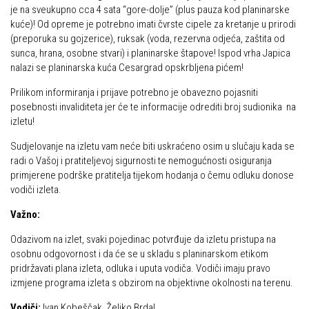
Dan Željezničara na Oštrcu
je na sveukupno cca 4 sata “gore-dolje” (plus pauza kod planinarske
Alpinisti
kuće)! Od opreme je potrebno imati čvrste cipele za kretanje u prirodi
Putopisi
(preporuka su gojzerice), ruksak (voda, rezervna odjeća, zaštita od
Skijaši
sunca, hrana, osobne stvari) i planinarske štapove! Ispod vrha Japica
Put ekspedicionizma
nalazi se planinarska kuća Cesargrad opskrbljena pićem!
Ojos del Salado
Prilikom informiranja i prijave potrebno je obavezno pojasniti
Slavko Patačko
posebnosti invaliditeta jer će te informacije odrediti broj sudionika na
izletu!
Tomislav Zoričić – Tom
Sudjelovanje na izletu vam neće biti uskraćeno osim u slučaju kada se
Damir Bajs
radi o Vašoj i pratiteljevoj sigurnosti te nemogućnosti osiguranja
Dijana Petrak
primjerene podrške pratitelja tijekom hodanja o čemu odluku donose
vodiči izleta.
Željko Brdal
Važno:
Markacijska komisija
Odazivom na izlet, svaki pojedinac potvrđuje da izletu pristupa na
Dosadašnje aktivnosti
osobnu odgovornost i da će se u skladu s planinarskom etikom
Novosti Markacijske komisije
pridržavati plana izleta, odluka i uputa vodiča. Vodiči imaju pravo
izmjene programa izleta s obzirom na objektivne okolnosti na terenu.
Plan aktivnosti za 2025. godinu
Vodiči:
Ivan Kobeščak, Željko Brdal
Putevi koje održava HPD Željezničar