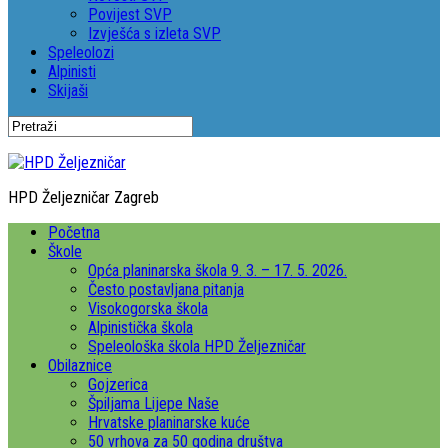
Povijest SVP
Izvješća s izleta SVP
Speleolozi
Alpinisti
Skijaši
HPD Željezničar Zagreb
Početna
Škole
Opća planinarska škola 9. 3. – 17. 5. 2026.
Često postavljana pitanja
Visokogorska škola
Alpinistička škola
Speleološka škola HPD Željezničar
Obilaznice
Gojzerica
Špiljama Lijepe Naše
Hrvatske planinarske kuće
50 vrhova za 50 godina društva