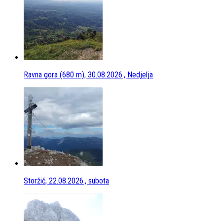
Ravna gora (680 m), 30.08.2026., Nedjelja
Storžič, 22.08.2026., subota