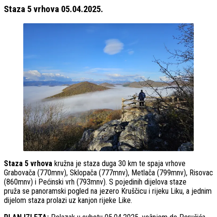
Staza 5 vrhova 05.04.2025.
Staza 5 vrhova
kružna je staza duga 30 km te spaja vrhove
Grabovača (770mnv), Sklopača (777mnv), Metlača (799mnv), Risovac
(860mnv) i Pećinski vrh (793mnv). S pojedinih dijelova staze
pruža se panoramski pogled na jezero Kruščicu i rijeku Liku, a jednim
dijelom staza prolazi uz kanjon rijeke Like.