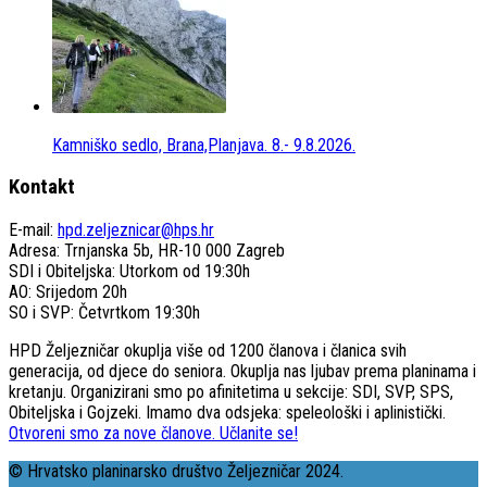
Kamniško sedlo, Brana,Planjava. 8.- 9.8.2026.
Kontakt
E-mail:
hpd.zeljeznicar@hps.hr
Adresa: Trnjanska 5b, HR-10 000 Zagreb
SDI i Obiteljska: Utorkom od 19:30h
AO: Srijedom 20h
SO i SVP: Četvrtkom 19:30h
HPD Željezničar okuplja više od 1200 članova i članica svih
generacija, od djece do seniora. Okuplja nas ljubav prema planinama i
kretanju. Organizirani smo po afinitetima u sekcije: SDI, SVP, SPS,
Obiteljska i Gojzeki. Imamo dva odsjeka: speleološki i aplinistički.
Otvoreni smo za nove članove. Učlanite se!
© Hrvatsko planinarsko društvo Željezničar 2024.