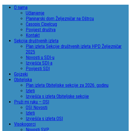
O nama
Učlanjenje
Planinarski dom Željezničar na Oštrcu
Časopis Cipelcug
Povijest društva
Kontakt
Sekcija društvenih izleta
Plan izleta Sekcije društvenih izleta HPD Željezničar
2025
Novosti u SDI-u
Izvješća SDI-a
Povijesti SDI
Gojzeki
Obiteljska
Plan izleta Obiteljske sekcije za 2026. godinu
Izleti
Izvješća s izleta Obiteljske sekcije
Pruži mi ruku – OSI
OSI Novosti
Izleti
Izvješća s izleta OSI
Visokogorci
Novosti SVP