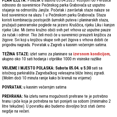
PLAN IZLETA:
Polazak u subotu 05.04.2025. vožnjom do Perušića
odnosno do suvenirnice Pećinskog parka Grabovača uz usputno
stajanje na odmorištu Janjče. Početak i završetak staze nalaze se
kod suvenirnice na ulazu 1 u Pećinskom parku Grabovača. Staza
koristi kombinaciju postojećih šumskih puteva i planinarskih staza,
pružajući panoramske poglede na jezero Kruščica, rijeku Liku i kanjon
rijeke Like. Mi ćemo kružno obići svih pet vrhova uz usputne pauze
za ručak i odmor. Tko želi moći će u suvenirnici preuzeti knjižicu za
žigove. Svi koji u knjižicu skupe svih pet žigova s vrhova dobiti će
prigodnu nagradu. Povratak u Zagreb u kasnim večernjim satima.
TEŽINA STAZE:
izlet samo za planinare sa
izvrsnom
kondicijom
,
ukupno oko 10 sati hodanja i otprilike 1000 m visinske razlike
VRIJEME I MJESTO POLASKA: Subota 05.04. u 5:30
sati sa
istočnog parkirališta Zagrebačkog velesajma bliže Ininoj zgradi.
(Molim doći 10 minuta ranije kako bi krenuli na vrijeme)
POVRATAK:
u kasnim večernjim satima
PREHRANA:
Na izletu nema mogućnosti prehrane te je potrebno
hranu i piće koja je potrebna na turi ponijeti sa sobom (minimalno 2
litre tekućine). U povratku ako budemo dovoljno brzi stati ćemo
negdje na večeri.