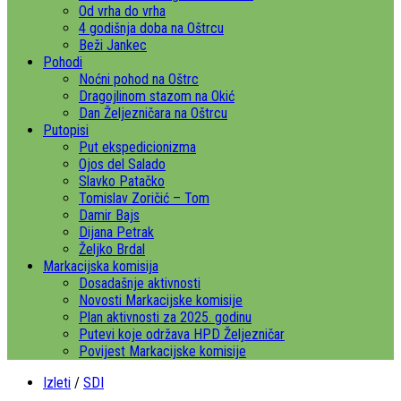
Od vrha do vrha
4 godišnja doba na Oštrcu
Beži Jankec
Pohodi
Noćni pohod na Oštrc
Dragojlinom stazom na Okić
Dan Željezničara na Oštrcu
Putopisi
Put ekspedicionizma
Ojos del Salado
Slavko Patačko
Tomislav Zoričić – Tom
Damir Bajs
Dijana Petrak
Željko Brdal
Markacijska komisija
Dosadašnje aktivnosti
Novosti Markacijske komisije
Plan aktivnosti za 2025. godinu
Putevi koje održava HPD Željezničar
Povijest Markacijske komisije
Izleti
/
SDI