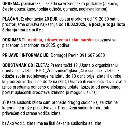
OPREMA:
planinarska, u skladu sa vremenskim prilikama (štapovi,
čvrsta obuća, kapa, toplija odjeća, gamaše, naglavna lampa)
PLAĆANJE:
akontacija
20 EUR
, uplata utorkom od 19-20:30 sati u
prostorijama društva najkasnije do
18.03.2025., a poslije toga lista
čekanja ima prioritet
DOKUMENTI:
osobna, zdravstvena i planinarska
iskaznica sa
plaćenom članarinom za 2025. godinu
PRIJAVE I INFORMACIJE:
Domagoj Pavlin 091 667 6658
ODUSTANAK OD IZLETA:
Prema točki 12 „Uputa o organiziranju
društvenih izleta u HPD „Željezničar“ glasi: „Ako sudionik izleta ne
otkaže svoje sudjelovanje na izletu do 10 dana prije izleta ili u roku
koji odredi vodič, ili ne dođe na izlet, Društvo ili vodič nisu dužni vratiti
iznos predujma odnosno cjelokupne uplate. Izuzeto od navedenog,
povrat uplaćenih sredstava iznimno je moguć u slučaju:
a) Kada sudionik izleta sam pronađe drugog sudionika, za izlet na
kojemu ne može prisustvovati. Predloženi sudionik mora biti
prihvaćen od strane vodiča izleta.
b) Ako vodič izleta ima na listi čekanja sudionika za izlet.