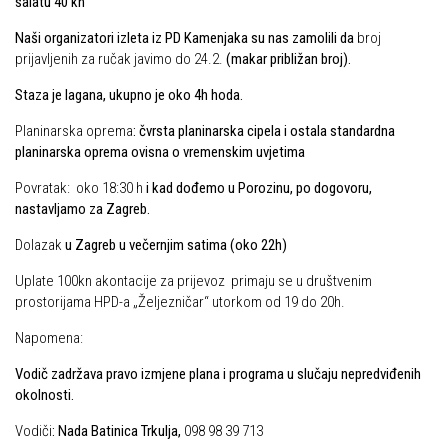
salatu
40 kn
Povijest Markacijske komisije
Naši organizatori izleta iz PD Kamenjaka su nas zamolili da
broj
prijavljenih za ručak
javimo do 24.2.
(makar približan broj).
Staza je lagana, ukupno je oko 4h hoda.
Planinarska oprema
: čvrsta planinarska cipela i ostala standardna
planinarska oprema ovisna o vremenskim uvjetima
Povratak:
oko 18:30 h
i kad dođemo u Porozinu, po dogovoru,
nastavljamo za Zagreb.
Dolazak
u Zagreb u večernjim satima (oko 22h)
Uplate 100kn akontacije za prijevoz primaju se u društvenim
prostorijama HPD-a „Željezničar“ utorkom od 19 do 20h.
Napomena:
Vodič zadržava pravo izmjene plana i programa u slučaju nepredviđenih
okolnosti.
Vodiči
: Nada Batinica Trkulja,
098 98 39 713