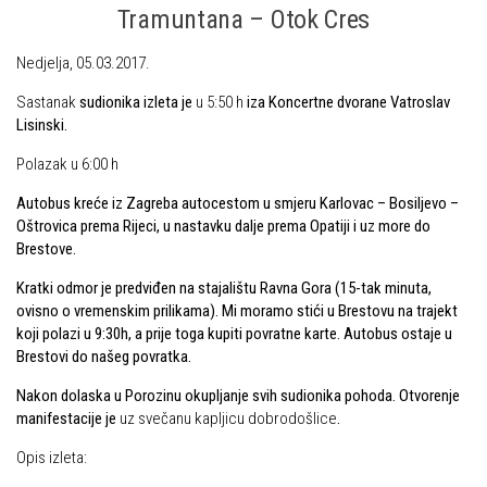
Tramuntana – Otok Cres
Alpinistička škola
Obiteljska
Speleološka škola HPD Željezničar
Nedjelja, 05.03.2017.
Plan izleta Obiteljske sekcije za 2026. godinu
Obilaznice
Sastanak
sudionika izleta je
u 5:50 h
iza Koncertne dvorane Vatroslav
Izleti
Lisinski.
Gojzerica
Izvješća s izleta Obiteljske sekcije
Polazak u 6:00 h
Špiljama Lijepe Naše
Pruži mi ruku – OSI
Autobus kreće iz Zagreba autocestom u smjeru Karlovac – Bosiljevo –
Hrvatske planinarske kuće
OSI Novosti
Oštrovica prema Rijeci, u nastavku dalje prema Opatiji i uz more do
50 vrhova za 50 godina društva
Brestove.
Izleti
Od vrha do vrha
Kratki odmor je predviđen na stajalištu Ravna Gora (15-tak minuta,
Izvješća s izleta OSI
ovisno o vremenskim prilikama). Mi moramo stići u Brestovu na trajekt
4 godišnja doba na Oštrcu
Visokogorci
koji polazi u 9:30h, a prije toga kupiti povratne karte. Autobus ostaje u
Beži Jankec
Brestovi do našeg povratka.
Novosti SVP
Pohodi
Nakon dolaska u Porozinu okupljanje svih sudionika pohoda. Otvorenje
Povijest SVP
manifestacije je
uz svečanu kapljicu dobrodošlice
.
Noćni pohod na Oštrc
Izvješća s izleta SVP
Opis izleta:
Dragojlinom stazom na Okić
Speleolozi