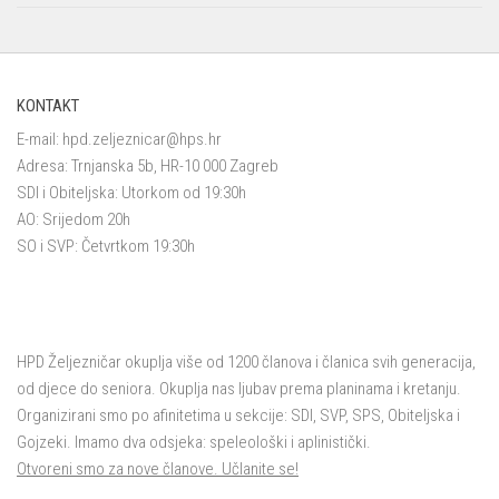
KONTAKT
E-mail:
hpd.zeljeznicar@hps.hr
Adresa: Trnjanska 5b, HR-10 000 Zagreb
SDI i Obiteljska: Utorkom od 19:30h
AO: Srijedom 20h
SO i SVP: Četvrtkom 19:30h
HPD Željezničar okuplja više od 1200 članova i članica svih generacija,
od djece do seniora. Okuplja nas ljubav prema planinama i kretanju.
Organizirani smo po afinitetima u sekcije: SDI, SVP, SPS, Obiteljska i
Gojzeki. Imamo dva odsjeka: speleološki i aplinistički.
Otvoreni smo za nove članove. Učlanite se!