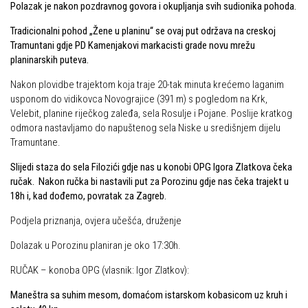
Polazak je nakon pozdravnog govora i okupljanja svih sudionika pohoda.
Dan Željezničara na Oštrcu
Alpinisti
Tradicionalni pohod „Žene u planinu“ se ovaj put održava na creskoj
Putopisi
Skijaši
Tramuntani gdje PD Kamenjakovi markacisti grade novu mrežu
Put ekspedicionizma
planinarskih puteva.
Ojos del Salado
Nakon plovidbe trajektom koja traje 20-tak minuta krećemo laganim
usponom do vidikovca Novograjice (391 m) s pogledom na Krk,
Slavko Patačko
Velebit, planine riječkog zaleđa, sela Rosulje i Pojane. Poslije kratkog
Tomislav Zoričić – Tom
odmora nastavljamo do napuštenog sela Niske u središnjem dijelu
Tramuntane.
Damir Bajs
Slijedi staza do sela Filozići gdje nas u konobi OPG Igora Zlatkova čeka
Dijana Petrak
ručak. Nakon ručka bi nastavili put za Porozinu gdje nas čeka trajekt u
Željko Brdal
18h i, kad dođemo, povratak za Zagreb.
Markacijska komisija
Podjela priznanja, ovjera učešća, druženje
Dosadašnje aktivnosti
Dolazak u Porozinu planiran je oko 17:30h.
Novosti Markacijske komisije
RUČAK – konoba OPG (vlasnik: Igor Zlatkov):
Plan aktivnosti za 2025. godinu
Maneštra sa suhim mesom, domaćom istarskom kobasicom uz kruh i
Putevi koje održava HPD Željezničar