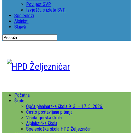
Povijest SVP
Izvješća s izleta SVP
Speleolozi
Alpinisti
Skijaši
Početna
Škole
Opća planinarska škola 9. 3. – 17. 5. 2026.
Često postavljana pitanja
Visokogorska škola
Alpinistička škola
Speleološka škola HPD Željezničar