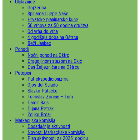
Obilaznice
Gojzerica
Špiljama Lijepe Naše
Hrvatske planinarske kuće
50 vrhova za 50 godina društva
Od vrha do vrha
4 godišnja doba na Oštrcu
Beži Jankec
Pohodi
Noćni pohod na Oštrc
Dragojlinom stazom na Okić
Dan Željezničara na Oštrcu
Putopisi
Put ekspedicionizma
Ojos del Salado
Slavko Patačko
Tomislav Zoričić – Tom
Damir Bajs
Dijana Petrak
Željko Brdal
Markacijska komisija
Dosadašnje aktivnosti
Novosti Markacijske komisije
Plan aktivnosti za 2025. godinu