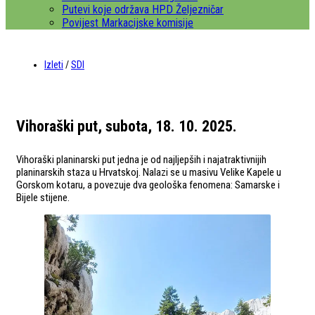
Putevi koje održava HPD Željezničar
Povijest Markacijske komisije
Izleti
/
SDI
Vihoraški put, subota, 18. 10. 2025.
Vihoraški planinarski put jedna je od najljepših i najatraktivnijih
planinarskih staza u Hrvatskoj. Nalazi se u masivu Velike Kapele u
Gorskom kotaru, a povezuje dva geološka fenomena: Samarske i
Bijele stijene.