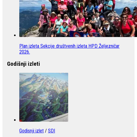
Plan izleta Sekcije društvenih izleta HPD Željezničar
2026.
Godišnji izleti
Godisnji izlet
/
SDI