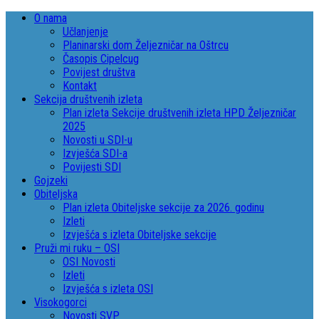
O nama
Učlanjenje
Planinarski dom Željezničar na Oštrcu
Časopis Cipelcug
Povijest društva
Kontakt
Sekcija društvenih izleta
Plan izleta Sekcije društvenih izleta HPD Željezničar
2025
Novosti u SDI-u
Izvješća SDI-a
Povijesti SDI
Gojzeki
Obiteljska
Plan izleta Obiteljske sekcije za 2026. godinu
Izleti
Izvješća s izleta Obiteljske sekcije
Pruži mi ruku – OSI
OSI Novosti
Izleti
Izvješća s izleta OSI
Visokogorci
Novosti SVP