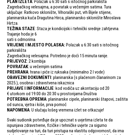
PLAN IZLETA
: Polazak u 6:30 sati s istočnog parkirališta
Zagrebačkog velesajma, a povratak u večernjim satima. Tura
uključuje: Ratkovo sklonište, Vihoraški put, vrh Bijele stijene,
planinarska kuća Dragutina Hirca, planinarsko sklonište Miroslava
Hirtza.
TEŽINA STAZE
: Staza je kondicijski i tehnički srednje zahtjevna.
Trajanje hoda je 6
sati s odmorima.
VRIJEME I MJESTO POLASKA:
Polazak u 6:30 sati s istočnog
parkirališta
Zagrebačkog velesajma. Potrebno je doći 15 minuta ranije.
PRIJEVOZ
: 2 kombija
POVRATAK
: u večernjim satima
PREHRANA
: hrana i piće iz ruksaka (minimalno 2 l vode)
OBAVEZNI DOKUMENTI
: planinarska (s plaćenom članarinom za
2025.), osobna i zdravstvena iskaznica
PRIJAVE I INFORMACIJE
: kod vodiča uz akontaciju od 20
€ utorkom od 19:00 do 20:30 u prostorijama Društva
POTREBNA OPREMA
: planinarske cipele, planinarski štapovi, zaštita
od sunca, vjetra i kiše, prva pomoć
NAPOMENA
: U slučaju lošeg vremena izlet se otkazuje!
Svaki sudionik potvrđuje da je upoznat s uvjetima izleta te da
ispunjava zdravstvene, fizičke i tehničke uvjete za sigurno
sudjelovanje na turi, da turi pristupa na vlastitu odgovornost, da ima