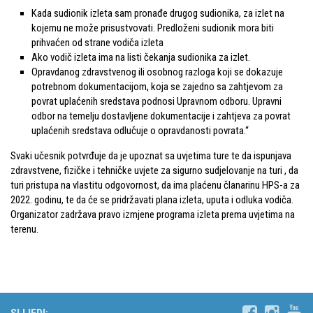
Kada sudionik izleta sam pronađe drugog sudionika, za izlet na
Povijest Markacijske komisije
kojemu ne može prisustvovati. Predloženi sudionik mora biti
prihvaćen od strane vodiča izleta
Ako vodič izleta ima na listi čekanja sudionika za izlet.
Opravdanog zdravstvenog ili osobnog razloga koji se dokazuje
potrebnom dokumentacijom, koja se zajedno sa zahtjevom za
povrat uplaćenih sredstava podnosi Upravnom odboru. Upravni
odbor na temelju dostavljene dokumentacije i zahtjeva za povrat
uplaćenih sredstava odlučuje o opravdanosti povrata.“
Svaki učesnik potvrđuje da je upoznat sa uvjetima ture te da ispunjava
zdravstvene, fizičke i tehničke uvjete za sigurno sudjelovanje na turi , da
turi pristupa na vlastitu odgovornost, da ima plaćenu članarinu HPS-a za
2022. godinu, te da će se pridržavati plana izleta, uputa i odluka vodiča.
Organizator zadržava pravo izmjene programa izleta prema uvjetima na
terenu.