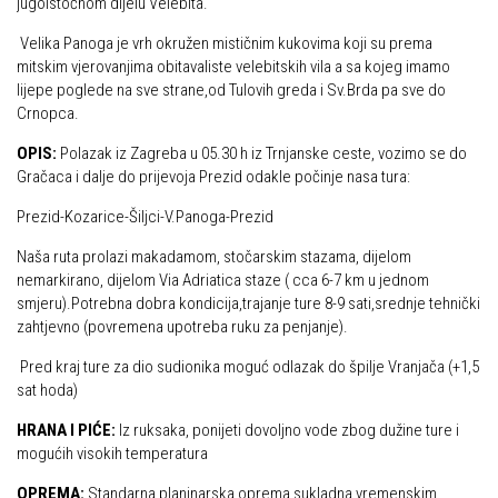
jugoistočnom dijelu Velebita.
Alpinistička škola
Obiteljska
Velika Panoga je vrh okružen mističnim kukovima koji su prema
Speleološka škola HPD Željezničar
mitskim vjerovanjima obitavaliste velebitskih vila a sa kojeg imamo
Plan izleta Obiteljske sekcije za 2026. godinu
lijepe poglede na sve strane,od Tulovih greda i Sv.Brda pa sve do
Obilaznice
Izleti
Crnopca.
Gojzerica
Izvješća s izleta Obiteljske sekcije
OPIS:
Polazak iz Zagreba u 05.30 h iz Trnjanske ceste, vozimo se do
Gračaca i dalje do prijevoja Prezid odakle počinje nasa tura:
Špiljama Lijepe Naše
Pruži mi ruku – OSI
Hrvatske planinarske kuće
Prezid-Kozarice-Šiljci-V.Panoga-Prezid
OSI Novosti
50 vrhova za 50 godina društva
Naša ruta prolazi makadamom, stočarskim stazama, dijelom
Izleti
nemarkirano, dijelom Via Adriatica staze ( cca 6-7 km u jednom
Od vrha do vrha
Izvješća s izleta OSI
smjeru).Potrebna dobra kondicija,trajanje ture 8-9 sati,srednje tehnički
4 godišnja doba na Oštrcu
zahtjevno (povremena upotreba ruku za penjanje).
Visokogorci
Beži Jankec
Pred kraj ture za dio sudionika moguć odlazak do špilje Vranjača (+1,5
Novosti SVP
sat hoda)
Pohodi
Povijest SVP
HRANA I PIĆE:
Iz ruksaka, ponijeti dovoljno vode zbog dužine ture i
Noćni pohod na Oštrc
Izvješća s izleta SVP
mogućih visokih temperatura
Dragojlinom stazom na Okić
Speleolozi
OPREMA:
Standarna planinarska oprema sukladna vremenskim