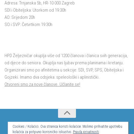
Adresa: Trnjanska 5b, HR-10 000 Zagreb
SDI i Obiteljska: Utorkom od 19:30h
AO: Srijedom 20h
SO i SVP: Četvrtkom 19:30h
HPD Željezničar okuplja više od 1200 članova i članica svih generacija,
od djece do seniora. Okuplja nas ljubav prema planinama i kretanju.
Organizirani smo po afinitetima u sekcije: SDI, SVP, SPS, Obiteljska i
Gojzeki. Imamo dva odsjeka: speleološki i aplinistički.
Otvoreni smo za nove članove. Učlanite se!
© Hrvatsko planinarsko društvo Željezničar 2024.
Cookies / Kolačići. Ova stranica koristi kolačiće. Molimo prihvatite upotrebu
kolačića za potpuno korisničko iskustvo.
Pravila privatnosti