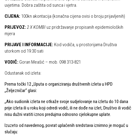
Dan Željezničara na Oštrcu
uvjetima. Dobra zaštita od sunca i vjetra.
Alpinisti
Putopisi
CIJENA:
100kn akontacija (konačna cijena ovisi o broju prijavljenih)
Skijaši
Put ekspedicionizma
PRIJEVOZ:
2 X KOMBI
uz pridržavanje propisanih epidemioloških
mjera
Ojos del Salado
PRIJAVE I INFORMACIJE:
Kod vodiča, u prostorijama Društva
Slavko Patačko
utorkom od 19:30 sati
Tomislav Zoričić – Tom
VODIČ:
Goran Meašić – mob. 098 313-821
Damir Bajs
Odustanak od izleta:
Dijana Petrak
Prema točki 12 „Uputa o organiziranju društvenih izleta u HPD
Željko Brdal
„Željezničar“ glasi:
Markacijska komisija
„Ako sudionik izleta ne otkaže svoje sudjelovanje na izletu do 10 dana
Dosadašnje aktivnosti
prije izleta ili u roku koji odredi vodič, ili ne dođe na izlet, Društvo ili vodič
nisu dužni vratiti iznos predujma odnosno cjelokupne uplate.
Novosti Markacijske komisije
Izuzeto od navedenog, povrat uplaćenih sredstava iznimno je moguć u
Plan aktivnosti za 2025. godinu
slučaju:
Putevi koje održava HPD Željezničar