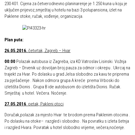
230 401. Cijena za četverodnevno planinarenje je 1.250 kuna u koju je
Alpinistička škola
Obiteljska
uključen prijevoz,smještaj u hotelu na bazi 3 polupansiona, izlet na
Paklene otoke, ručak, vođenje, organizacija.
Speleološka škola HPD Željezničar
Plan izleta Obiteljske sekcije za 2026. godinu
Obilaznice
Izleti
Gojzerica
Izvješća s izleta Obiteljske sekcije
Plan puta:
Špiljama Lijepe Naše
Pruži mi ruku – OSI
26.05.2016.
četvrtak, Zagreb – Hvar
Hrvatske planinarske kuće
OSI Novosti
00:00
Polazak autobusa iz Zagreba, iza KD Vatroslav Lisinski. Vožnja
Zagreb – Drvenik uz dovoljan broj pauza za odmor i okrepu . Ukrcaj na
50 vrhova za 50 godina društva
Izleti
trajekt za Hvar. Po dolasku u grad Jelsa slobodno za kavu te priprema
Od vrha do vrha
za pješačenje . Nakon odmora grupa A kreće prema Vrboski do
Izvješća s izleta OSI
izletišta Dionis . Grupa B ide autobusom do izletišta Dionis. Ručak.
4 godišnja doba na Oštrcu
Visokogorci
Smještaj u hotel. Večera. Noćenje.
Beži Jankec
Novosti SVP
27.05.2016
. petak, Pakleni otoci
Pohodi
Povijest SVP
Doručak,polazak za mjesto Hvar te brodom prema Paklenim otocima .
Noćni pohod na Oštrc
Po dolasku na otoke– razgled i slobodno . Na povratku s izleta šetnja
Izvješća s izleta SVP
i razgled Hvara. Povratak u hotel slobodno vrijeme, večera,noćenje.
Dragojlinom stazom na Okić
Speleolozi