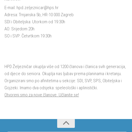
E-mail:
hpd.zeljeznicar@hps.hr
Adresa: Trnjanska 5b, HR-10 000 Zagreb
SDI i Obiteljska: Utorkom od 19:30h
AO: Srijedom 20h
SO i SVP: Četvrtkom 19:30h
HPD Željezničar okuplja više od 1200 članova i članica svih generacija,
od djece do seniora. Okuplja nas ljubav prema planinama i kretanju.
Organizirani smo po afinitetima u sekcije: SDI, SVP, SPS, Obiteljska i
Gojzeki. Imamo dva odsjeka: speleološki i aplinistički.
Otvoreni smo za nove članove. Učlanite se!