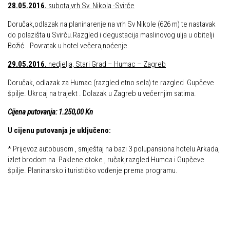
28.05.2016.
subota,vrh Sv. Nikola -Svirče
Dan Željezničara na Oštrcu
Alpinisti
Putopisi
Doručak,odlazak na planinarenje na vrh Sv Nikole (626 m) te nastavak
Skijaši
do polazišta u Svirču.Razgled i degustacija maslinovog ulja u obitelji
Put ekspedicionizma
Božić.. Povratak u hotel večera,noćenje.
Ojos del Salado
29.05.2016.
nedjelja, Stari Grad – Humac – Zagreb
Slavko Patačko
Doručak, odlazak za Humac (razgled etno sela) te razgled Gupčeve
Tomislav Zoričić – Tom
špilje. Ukrcaj na trajekt . Dolazak u Zagreb u večernjim satima.
Damir Bajs
Cijena putovanja: 1.250,00 Kn
Dijana Petrak
U cijenu putovanja je uključeno:
Željko Brdal
* Prijevoz autobusom , smještaj na bazi 3 polupansiona hotelu Arkada,
izlet brodom na Paklene otoke , ručak,razgled Humca i Gupčeve
Markacijska komisija
špilje. Planinarsko i turističko vođenje prema programu.
Dosadašnje aktivnosti
Novosti Markacijske komisije
Plan aktivnosti za 2025. godinu
Putevi koje održava HPD Željezničar