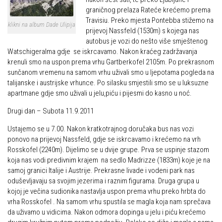
graničnog prelaza Rateće krećemo prema
Alpinistička škola
Obiteljska
Travisiu. Preko mjesta Pontebba stižemo na
klikni na album Dade Ulipija
Speleološka škola HPD Željezničar
prijevoj Nassfeld (1530m) s kojega nas
Plan izleta Obiteljske sekcije za 2026. godinu
autobus je vozi do nešto više smještenog
Obilaznice
Izleti
Watschigeralma gdje se iskrcavamo. Nakon kraćeg zadržavanja
krenuli smo na uspon prema vrhu Gartberkofel 2105m. Po prekrasnom
Gojzerica
Izvješća s izleta Obiteljske sekcije
sunčanom vremenu na samom vrhu uživali smo u ljepotama pogleda na
Špiljama Lijepe Naše
Pruži mi ruku – OSI
talijanske i austrijske vrhunce. Po silasku smjestili smo se u luksuzne
apartmane gdje smo uživali u jelu,piću i pijesmi do kasno u noć.
Hrvatske planinarske kuće
OSI Novosti
Drugi dan – Subota 11.9.2011
50 vrhova za 50 godina društva
Izleti
Od vrha do vrha
Ustajemo se u 7.00. Nakon kratkotrajnog doručaka bus nas vozi
Izvješća s izleta OSI
ponovo na prijevoj Nassfeld, gdje se iskrcavamo i krećemo na vrh
4 godišnja doba na Oštrcu
Visokogorci
Rosskofel (2240m). Dijelimo se u dvije grupe. Prva se uspinje stazom
koja nas vodi predivnim krajem na sedlo Madrizze (1833m) koje je na
Beži Jankec
Novosti SVP
samoj granici Italije i Austrije. Prekrasne livade i vodeni park nas
Pohodi
oduševljavaju sa svojim jezerima i raznim figurama. Druga grupa u
Povijest SVP
kojoj je večina sudionika nastavlja uspon prema vrhu preko hrbta do
Noćni pohod na Oštrc
Izvješća s izleta SVP
vrha Rosskofel . Na samom vrhu spustila se magla koja nam sprečava
Dragojlinom stazom na Okić
da uživamo u vidicima. Nakon odmora dopinga u jelu i piću krećemo
Speleolozi