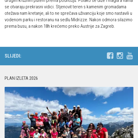
drugim kružnim putem prema podnožju. Polako se diže i magla a nama
Dan Željezničara na Oštrcu
se otvaraju prekrasni vidici. Stjenovit teren s kamenim gromadama
Alpinisti
otežava nam kretanje, ali to ne sprečava uživanciju koje smo nastavili u
Putopisi
Skijaši
vodenom parku i restoranu na sedlu Midrizze. Nakon odmora silazimo
Put ekspedicionizma
prema busu, a nakon 18h krećemo preko Austrije za Zagreb.
Ojos del Salado
Slavko Patačko
SLIJEDI:
Tomislav Zoričić – Tom
Damir Bajs
Dijana Petrak
PLAN IZLETA 2026
Željko Brdal
Markacijska komisija
Dosadašnje aktivnosti
Novosti Markacijske komisije
Plan aktivnosti za 2025. godinu
Putevi koje održava HPD Željezničar