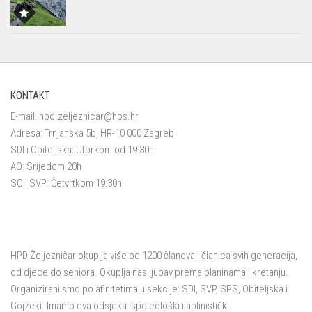
KONTAKT
E-mail:
hpd.zeljeznicar@hps.hr
Adresa: Trnjanska 5b, HR-10 000 Zagreb
SDI i Obiteljska: Utorkom od 19:30h
AO: Srijedom 20h
SO i SVP: Četvrtkom 19:30h
HPD Željezničar okuplja više od 1200 članova i članica svih generacija,
od djece do seniora. Okuplja nas ljubav prema planinama i kretanju.
Organizirani smo po afinitetima u sekcije: SDI, SVP, SPS, Obiteljska i
Gojzeki. Imamo dva odsjeka: speleološki i aplinistički.