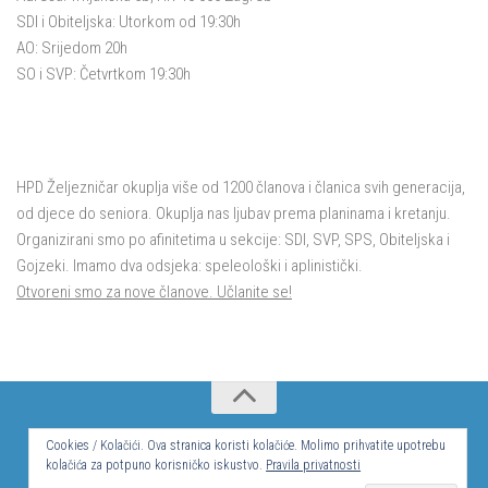
SDI i Obiteljska: Utorkom od 19:30h
AO: Srijedom 20h
SO i SVP: Četvrtkom 19:30h
HPD Željezničar okuplja više od 1200 članova i članica svih generacija,
od djece do seniora. Okuplja nas ljubav prema planinama i kretanju.
Organizirani smo po afinitetima u sekcije: SDI, SVP, SPS, Obiteljska i
Gojzeki. Imamo dva odsjeka: speleološki i aplinistički.
Otvoreni smo za nove članove. Učlanite se!
© Hrvatsko planinarsko društvo Željezničar 2024.
Cookies / Kolačići. Ova stranica koristi kolačiće. Molimo prihvatite upotrebu
kolačića za potpuno korisničko iskustvo.
Pravila privatnosti