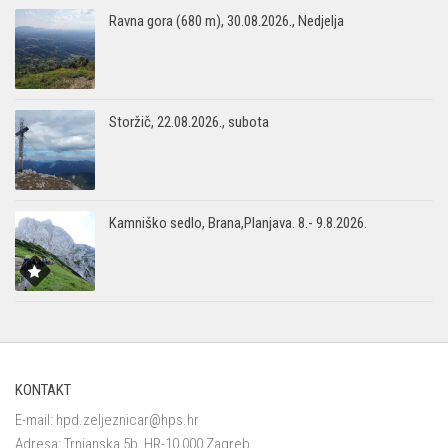
Ravna gora (680 m), 30.08.2026., Nedjelja
Storžič, 22.08.2026., subota
Kamniško sedlo, Brana,Planjava. 8.- 9.8.2026.
KONTAKT
E-mail:
hpd.zeljeznicar@hps.hr
Adresa: Trnjanska 5b, HR-10 000 Zagreb