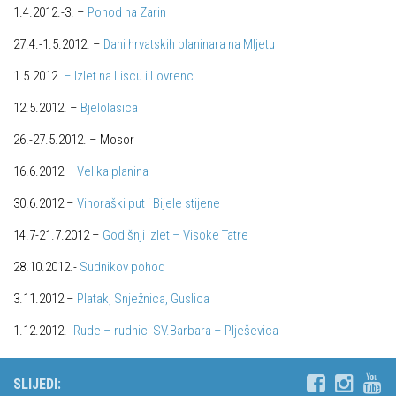
1.4.2012.-3. –
Pohod na Zarin
Alpinistička škola
Obiteljska
27.4.-1.5.2012. –
Dani hrvatskih planinara na Mljetu
Speleološka škola HPD Željezničar
Plan izleta Obiteljske sekcije za 2026. godinu
1.5.2012.
– Izlet na Liscu i Lovrenc
Obilaznice
Izleti
12.5.2012. –
Bjelolasica
Gojzerica
Izvješća s izleta Obiteljske sekcije
26.-27.5.2012. –
Mosor
Špiljama Lijepe Naše
Pruži mi ruku – OSI
Hrvatske planinarske kuće
16.6.2012 –
Velika planina
OSI Novosti
50 vrhova za 50 godina društva
30.6.2012 –
Vihoraški put i Bijele stijene
Izleti
Od vrha do vrha
14.7-21.7.2012 –
Godišnji izlet – Visoke Tatre
Izvješća s izleta OSI
4 godišnja doba na Oštrcu
Visokogorci
28.10.2012.-
Sudnikov pohod
Beži Jankec
Novosti SVP
3.11.2012 –
Platak, Snježnica, Guslica
Pohodi
Povijest SVP
1.12.2012.-
Rude – rudnici SV.Barbara – Plješevica
Noćni pohod na Oštrc
Izvješća s izleta SVP
Dragojlinom stazom na Okić
SLIJEDI:
Speleolozi