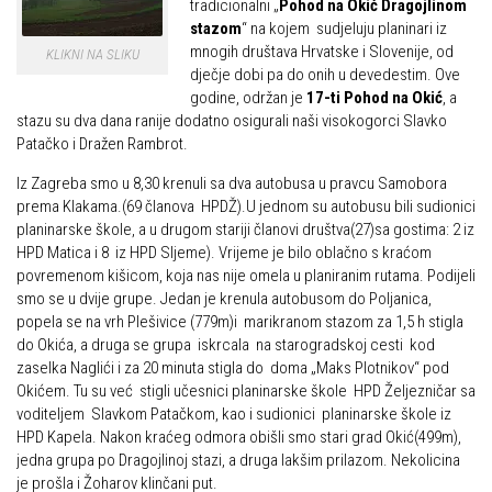
tradicionalni „
Pohod na Okić Dragojlinom
Alpinistička škola
stazom
“ na kojem sudjeluju planinari iz
Obiteljska
mnogih društava Hrvatske i Slovenije, od
KLIKNI NA SLIKU
Speleološka škola HPD Željezničar
Plan izleta Obiteljske sekcije za 2026. godinu
dječje dobi pa do onih u devedestim. Ove
godine, održan je
17-ti Pohod na Okić
, a
Obilaznice
Izleti
stazu su dva dana ranije dodatno osigurali naši visokogorci Slavko
Gojzerica
Patačko i Dražen Rambrot.
Izvješća s izleta Obiteljske sekcije
Špiljama Lijepe Naše
Pruži mi ruku – OSI
Iz Zagreba smo u 8,30 krenuli sa dva autobusa u pravcu Samobora
prema Klakama.(69 članova HPDŽ).U jednom su autobusu bili sudionici
Hrvatske planinarske kuće
OSI Novosti
planinarske škole, a u drugom stariji članovi društva(27)sa gostima: 2 iz
50 vrhova za 50 godina društva
HPD Matica i 8 iz HPD Sljeme). Vrijeme je bilo oblačno s kraćom
Izleti
povremenom kišicom, koja nas nije omela u planiranim rutama. Podijeli
Od vrha do vrha
Izvješća s izleta OSI
smo se u dvije grupe. Jedan je krenula autobusom do Poljanica,
4 godišnja doba na Oštrcu
popela se na vrh Plešivice (779m)i marikranom stazom za 1,5 h stigla
Visokogorci
do Okića, a druga se grupa iskrcala na starogradskoj cesti kod
Beži Jankec
zaselka Naglići i za 20 minuta stigla do doma „Maks Plotnikov“ pod
Novosti SVP
Okićem. Tu su već stigli učesnici planinarske škole HPD Željezničar sa
Pohodi
Povijest SVP
voditeljem Slavkom Patačkom, kao i sudionici planinarske škole iz
Noćni pohod na Oštrc
HPD Kapela. Nakon kraćeg odmora obišli smo stari grad Okić(499m),
Izvješća s izleta SVP
jedna grupa po Dragojlinoj stazi, a druga lakšim prilazom. Nekolicina
Dragojlinom stazom na Okić
Speleolozi
je prošla i Žoharov klinčani put.