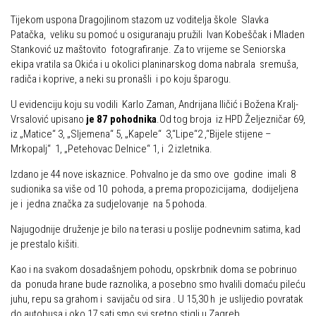
Dan Željezničara na Oštrcu
Alpinisti
Tijekom uspona Dragojlinom stazom uz voditelja škole Slavka
Putopisi
Patačka, veliku su pomoć u osiguranaju pružili Ivan Kobeščak i Mladen
Skijaši
Stanković uz maštovito fotografiranje. Za to vrijeme se Seniorska
Put ekspedicionizma
ekipa vratila sa Okića i u okolici planinarskog doma nabrala sremuša,
radiča i koprive, a neki su pronašli i po koju šparogu.
Ojos del Salado
U evidenciju koju su vodili Karlo Zaman, Andrijana Iličić i Božena Kralj-
Slavko Patačko
Vrsalović upisano
je 87 pohodnika
.Od tog broja iz HPD Željezničar 69,
Tomislav Zoričić – Tom
iz „Matice“ 3, „Sljemena“ 5, „Kapele“ 3,“Lipe“2 ,“Bijele stijene –
Mrkopalj“ 1, „Petehovac Delnice“ 1, i 2 izletnika.
Damir Bajs
Izdano je 44 nove iskaznice. Pohvalno je da smo ove godine imali 8
Dijana Petrak
sudionika sa više od 10 pohoda, a prema propozicijama, dodijeljena
Željko Brdal
je i jedna značka za sudjelovanje na 5 pohoda.
Markacijska komisija
Najugodnije druženje je bilo na terasi u poslije podnevnim satima, kad
je prestalo kišiti.
Dosadašnje aktivnosti
Kao i na svakom dosadašnjem pohodu, opskrbnik doma se pobrinuo
Novosti Markacijske komisije
da ponuda hrane bude raznolika, a posebno smo hvalili domaću pileću
Plan aktivnosti za 2025. godinu
juhu, repu sa grahom i savijaču od sira . U 15,30 h je uslijedio povratak
do autobusa i oko 17 sati smo svi sretno stigli u Zagreb.
Putevi koje održava HPD Željezničar