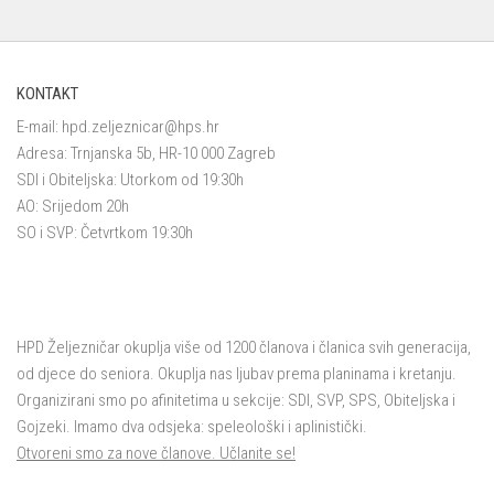
KONTAKT
E-mail:
hpd.zeljeznicar@hps.hr
Adresa: Trnjanska 5b, HR-10 000 Zagreb
SDI i Obiteljska: Utorkom od 19:30h
AO: Srijedom 20h
SO i SVP: Četvrtkom 19:30h
HPD Željezničar okuplja više od 1200 članova i članica svih generacija,
od djece do seniora. Okuplja nas ljubav prema planinama i kretanju.
Organizirani smo po afinitetima u sekcije: SDI, SVP, SPS, Obiteljska i
Gojzeki. Imamo dva odsjeka: speleološki i aplinistički.
Otvoreni smo za nove članove. Učlanite se!