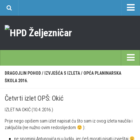
O nama
Učlanjenje
Planinarski dom Željezničar na Oštrcu
Časopis Cipelcug
Povijest društva
Početna
DRAGOJLIN POHOD
/
IZVJEŠĆA S IZLETA
/
OPĆA PLANINARSKA
Kontakt
ŠKOLA 2016.
Škole
Sekcija društvenih izleta
Opća planinarska škola 9. 3. – 17. 5. 2026.
Plan izleta Sekcije društvenih izleta HPD Željezničar 2025
Četvrti izlet OPŠ: Okić
Često postavljana pitanja
Novosti u SDI-u
IZLET NA OKIĆ (10.4.2016.)
Visokogorska škola
Izvješća SDI-a
Prije nego opišem sam izlet napisat ću što sam iz ovog izleta naučila i
Alpinistička škola
Povijesti SDI
zaključila (ne nužno ovim redoslijedom
):
Speleološka škola HPD Željezničar
Gojzeki
ne spominji Antunovića ni u ludilu, jer ćeš morati pisati izvještaj