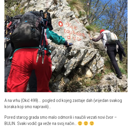
A na vrhu (Okić 499)…. pogled od kojeg zastaje dah (vrijedan svakog
koraka koji smo napravili)…
Pored starog grada smo malo odmorili i naučili vezati novi čvor –
BULIN. Svaki vodič ga veže na svoj način…