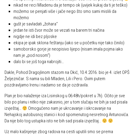
nikad ne reci Mladenu da je tempo ok (uvijek kukaj da ti je teško)
Obilaznice
Obiteljska
možemo se penjati više i jače nego što smo sami mislili da
Gojzerica
možemo
Plan izleta Obiteljske sekcije za 2026. godinu
gušt je savladati „žohara“
Špiljama Lijepe Naše
Izleti
jedan te isti čvor može se vezati na barem tri načina
nigdje ne idi bez pljoske
Hrvatske planinarske kuće
Izvješća s izleta Obiteljske sekcije
ekipa je ipak sklona feštanju (iako se u početku nije tako činilo)
50 vrhova za 50 godina društva
samoborsko gorje je neopisivo lijepo (nisam imala pojma iako
Pruži mi ruku – OSI
nam je „pod nosom“)
Od vrha do vrha
OSI Novosti
dalo bi se još toga nabrojiti…
4 godišnja doba na Oštrcu
Izleti
Dakle, Pohod Dragojlinom stazom na Okić, 10.4.2016. bio je 4. izlet OPŠ
Beži Jankec
Željezničar. S nama su bili Mladen, Lili i Pero. Ovim putem
Izvješća s izleta OSI
pozdravljamo Irenu i nadamo se da je ozdravila.
Pohodi
Visokogorci
Plan je bio nalaženje iza Lisinskog u 06:48h/pokret u 7h). Očito je sve
Noćni pohod na Oštrc
Novosti SVP
bilo po planu i nitko nije zakasnio, jer u tom slučaju ne bih ja sad pisala
Dragojlinom stazom na Okić
izvještaj…
Omogućeno nam je ukrcavanje i iskrcavanje na
Povijest SVP
Nehajskoj autobusnoj stanici i kod spomenutog nesretnog Antunovića.
Dan Željezničara na Oštrcu
Izvješća s izleta SVP
Da nije bilo tog ustupka isto ne bih sad pisala izvještaj..
Putopisi
Speleolozi
Uz malo kašnjenje zbog radova na cesti uputili smo se prema