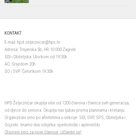
KONTAKT
E-mail:
hpd.zeljeznicar@hps.hr
Adresa: Trnjanska 5b, HR-10 000 Zagreb
SDI i Obiteljska: Utorkom od 19:30h
AO: Srijedom 20h
SO i SVP: Četvrtkom 19:30h
HPD Željezničar okuplja više od 1200 članova i članica svih generacija,
od djece do seniora. Okuplja nas ljubav prema planinama i kretanju.
Organizirani smo po afinitetima u sekcije: SDI, SVP, SPS, Obiteljska i
Gojzeki. Imamo dva odsjeka: speleološki i aplinistički.
Otvoreni smo za nove članove. Učlanite se!