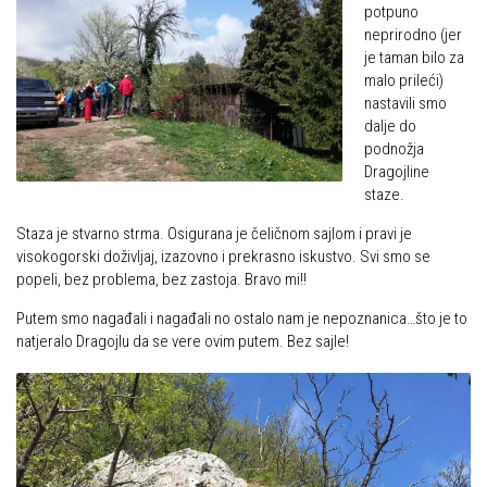
potpuno
neprirodno (jer
je taman bilo za
malo prileći)
nastavili smo
dalje do
podnožja
Dragojline
staze.
Staza je stvarno strma. Osigurana je čeličnom sajlom i pravi je
visokogorski doživljaj, izazovno i prekrasno iskustvo. Svi smo se
popeli, bez problema, bez zastoja. Bravo mi!!
Putem smo nagađali i nagađali no ostalo nam je nepoznanica…što je to
natjeralo Dragojlu da se vere ovim putem. Bez sajle!