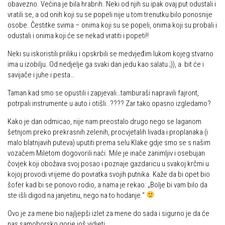
obavezno. Većina je bila hrabrih. Neki od njih su ipak ovaj put odustali i
vratili se, a od onih koji su se popeli nije u tom trenutku bilo ponosnije
osobe. Čestitke svima – onima koji su se popeli, onima koji su probali i
odustali i onima koji će se nekad vratiti i popeti!!
Neki su iskoristili priliku i opskrbili se medvjeđim lukom kojeg stvarno
ima u izobilju. Od nedjelje ga svaki dan jedu kao salatu ;)), a bit će i
savijače i juhe i pesta…
Taman kad smo se opustili i zapjevali…tamburaši napravili fajront,
potrpali instrumente u auto i otišli..???? Zar tako opasno izgledamo?
Kako je dan odmicao, nije nam preostalo drugo nego se laganom
šetnjom preko prekrasnih zelenih, procvjetalih livada i proplanaka (i
malo blatnjavih puteva) uputiti prema selu Klake gdje smo se s našim
vozačem Miletom dogovorili naći. Mile je inače zanimljiv i osebujan
čovjek koji obožava svoj posao i poznaje gazdaricu u svakoj krčmi u
kojoj provodi vrijeme do povratka svojih putnika. Kaže da bi opet bio
šofer kad bi se ponovo rodio, a nama je rekao: „Bolje bi vam bilo da
ste išli digod na janjetinu, nego na to hodanje.“
Ovo je za mene bio najljepši izlet za mene do sada i sigurno je da će
nas samoborsko gorje još vidjeti.