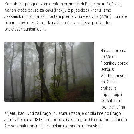
Put ekspedicionizma
Samoboru, pa vijugavom cestom prema Kleti Poljanica u Plešivici.
Alpinisti
Nakon kraće pauze za kavu (i rakiju iz pljoskice), krenuli smo
Ojos del Salado
Jaskanskim planinarskim putem prema vrhu Plešivica (779m). Jutro je
Skijaši
bilo maglovito i vlažno… Na našu sreću, kasnije se pretvorilo u
Slavko Patačko
prekrasan sunčan dan…
Tomislav Zoričić – Tom
Damir Bajs
Na putu prema
Dijana Petrak
PD Maks
Željko Brdal
Plotnikov pored
Okića, s
Markacijska komisija
Mladenom smo
prošli mini
Dosadašnje aktivnosti
praksu iz
Novosti Markacijske komisije
orijentacije i
okušali se u
Plan aktivnosti za 2025. godinu
„pentranju“ na
stijenu, kao uvod za Dragojlinu stazu (staza je dobila ime po Dragojli
Putevi koje održava HPD Željezničar
Jarnević koja se 1843 god. popela na stari grad Okić južnom padinom
Povijest Markacijske komisije
što se smatra prvim alpinističkim usponom u Hrvatskoj).