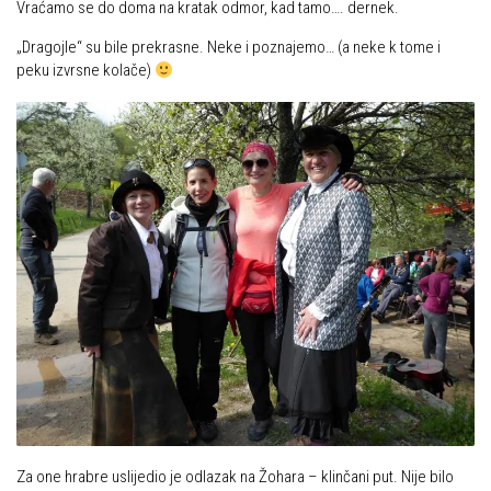
Vraćamo se do doma na kratak odmor, kad tamo…. dernek.
„Dragojle“ su bile prekrasne. Neke i poznajemo… (a neke k tome i
peku izvrsne kolače)
Za one hrabre uslijedio je odlazak na Žohara – klinčani put. Nije bilo