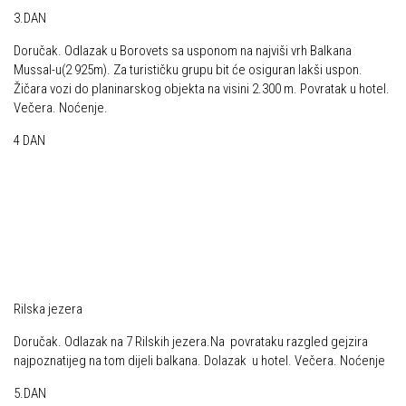
3.DAN
Povijest Markacijske komisije
Doručak. Odlazak u Borovets sa usponom na najviši vrh Balkana
Mussal-u(2 925m). Za turističku grupu bit će osiguran lakši uspon.
Žičara vozi do planinarskog objekta na visini 2.300 m. Povratak u hotel.
Večera. Noćenje.
4 DAN
Rilska jezera
Doručak. Odlazak na 7 Rilskih jezera.Na povrataku razgled gejzira
najpoznatijeg na tom dijeli balkana. Dolazak u hotel. Večera. Noćenje
5.DAN