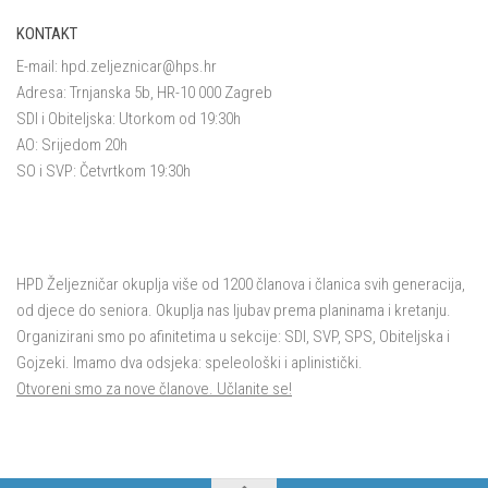
KONTAKT
E-mail:
hpd.zeljeznicar@hps.hr
Adresa: Trnjanska 5b, HR-10 000 Zagreb
SDI i Obiteljska: Utorkom od 19:30h
AO: Srijedom 20h
SO i SVP: Četvrtkom 19:30h
HPD Željezničar okuplja više od 1200 članova i članica svih generacija,
od djece do seniora. Okuplja nas ljubav prema planinama i kretanju.
Organizirani smo po afinitetima u sekcije: SDI, SVP, SPS, Obiteljska i
Gojzeki. Imamo dva odsjeka: speleološki i aplinistički.
Otvoreni smo za nove članove. Učlanite se!