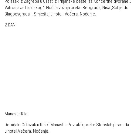
Polazak iz Zagreba u 01sat iz Trnjanske ceste,iza Koncertne dvorane „
Dan Željezničara na Oštrcu
Vatroslava Lisinskog“. Noćna vožnja preko Beograda, Niša ,Sofije do
Alpinisti
Blagoevgrada . Smještaj u hotel. Večera. Noćenje.
Putopisi
Skijaši
2.DAN
Put ekspedicionizma
Ojos del Salado
Slavko Patačko
Tomislav Zoričić – Tom
Damir Bajs
Dijana Petrak
Željko Brdal
Markacijska komisija
Dosadašnje aktivnosti
Manastir Rila
Novosti Markacijske komisije
Doručak. Odlazak u Rilski Manastir. Povratak preko Stobskih piramida
Plan aktivnosti za 2025. godinu
u hotel.Večera. Noćenje.
Putevi koje održava HPD Željezničar