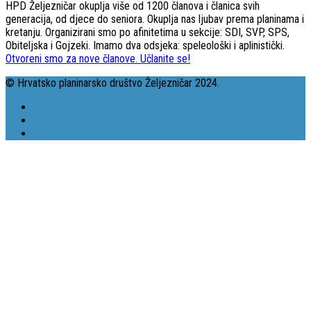
HPD Željezničar okuplja više od 1200 članova i članica svih
generacija, od djece do seniora. Okuplja nas ljubav prema planinama i
kretanju. Organizirani smo po afinitetima u sekcije: SDI, SVP, SPS,
Obiteljska i Gojzeki. Imamo dva odsjeka: speleološki i aplinistički.
Otvoreni smo za nove članove. Učlanite se!
© Hrvatsko planinarsko društvo Željezničar 2024.