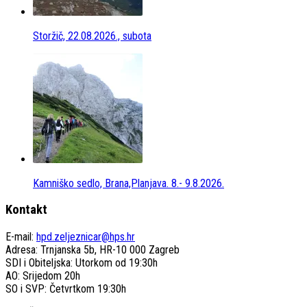
Storžič, 22.08.2026., subota
Kamniško sedlo, Brana,Planjava. 8.- 9.8.2026.
Kontakt
E-mail:
hpd.zeljeznicar@hps.hr
Adresa: Trnjanska 5b, HR-10 000 Zagreb
SDI i Obiteljska: Utorkom od 19:30h
AO: Srijedom 20h
SO i SVP: Četvrtkom 19:30h