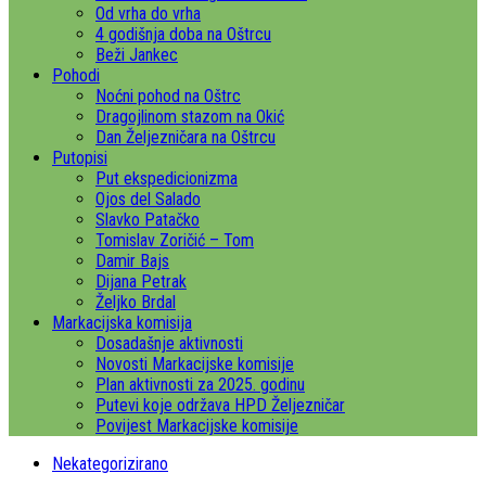
Od vrha do vrha
4 godišnja doba na Oštrcu
Beži Jankec
Pohodi
Noćni pohod na Oštrc
Dragojlinom stazom na Okić
Dan Željezničara na Oštrcu
Putopisi
Put ekspedicionizma
Ojos del Salado
Slavko Patačko
Tomislav Zoričić – Tom
Damir Bajs
Dijana Petrak
Željko Brdal
Markacijska komisija
Dosadašnje aktivnosti
Novosti Markacijske komisije
Plan aktivnosti za 2025. godinu
Putevi koje održava HPD Željezničar
Povijest Markacijske komisije
Nekategorizirano