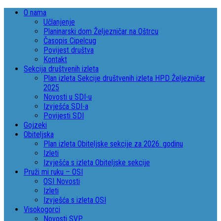
O nama
Učlanjenje
Planinarski dom Željezničar na Oštrcu
Časopis Cipelcug
Povijest društva
Kontakt
Sekcija društvenih izleta
Plan izleta Sekcije društvenih izleta HPD Željezničar
2025
Novosti u SDI-u
Izvješća SDI-a
Povijesti SDI
Gojzeki
Obiteljska
Plan izleta Obiteljske sekcije za 2026. godinu
Izleti
Izvješća s izleta Obiteljske sekcije
Pruži mi ruku – OSI
OSI Novosti
Izleti
Izvješća s izleta OSI
Visokogorci
Novosti SVP