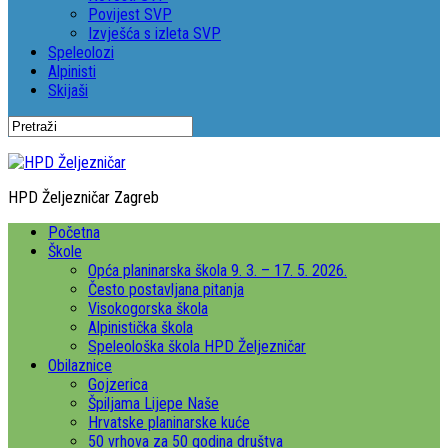
Povijest SVP
Izvješća s izleta SVP
Speleolozi
Alpinisti
Skijaši
HPD Željezničar Zagreb
Početna
Škole
Opća planinarska škola 9. 3. – 17. 5. 2026.
Često postavljana pitanja
Visokogorska škola
Alpinistička škola
Speleološka škola HPD Željezničar
Obilaznice
Gojzerica
Špiljama Lijepe Naše
Hrvatske planinarske kuće
50 vrhova za 50 godina društva