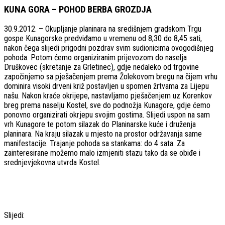
KUNA GORA – POHOD BERBA GROZDJA
30.9.2012. – Okupljanje planinara na središnjem gradskom Trgu
gospe Kunagorske predviđamo u vremenu od 8,30 do 8,45 sati,
nakon čega slijedi prigodni pozdrav svim sudionicima ovogodišnjeg
pohoda.
Potom ćemo organiziranim prijevozom do naselja
Druškovec (skretanje za Grletinec), gdje nedaleko od trgovine
započinjemo sa pješačenjem prema Žolekovom bregu na čijem vrhu
dominira visoki drveni križ postavljen u spomen žrtvama za Lijepu
našu. Nakon kraće okrijepe, nastavljamo pješačenjem uz Korenkov
breg prema naselju Kostel, sve do podnožja Kunagore, gdje ćemo
ponovno organizirati okrjepu svojim gostima. Slijedi uspon na sam
vrh Kunagore te potom silazak do Planinarske kuće i druženja
planinara. Na kraju silazak u mjesto na prostor održavanja same
manifestacije. Trajanje pohoda sa stankama: do 4 sata. Za
zainteresirane možemo malo izmjeniti stazu tako da se obiđe i
srednjevjekovna utvrda Kostel.
Slijedi: